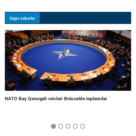
Digər xəbərlər
NATO Baş Qərargah rəisləri Brüsseldə toplanırlar