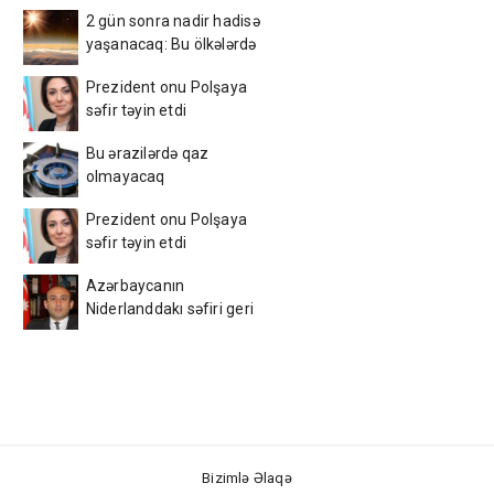
2 gün sonra nadir hadisə
yaşanacaq: Bu ölkələrdə
görə biləcəksiniz
Prezident onu Polşaya
səfir təyin etdi
Bu ərazilərdə qaz
olmayacaq
Prezident onu Polşaya
səfir təyin etdi
Azərbaycanın
Niderlanddakı səfiri geri
çağırılaraq Belçikaya təyin
olundu
Bizimlə Əlaqə