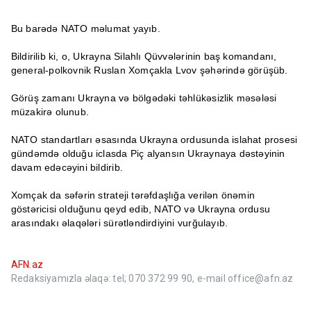
Bu barədə NATO məlumat yayıb.
Bildirilib ki, o, Ukrayna Silahlı Qüvvələrinin baş komandanı,
general-polkovnik Ruslan Xomçakla Lvov şəhərində görüşüb.
Görüş zamanı Ukrayna və bölgədəki təhlükəsizlik məsələsi
müzakirə olunub.
NATO standartları əsasında Ukrayna ordusunda islahat prosesi
gündəmdə olduğu iclasda Piç alyansın Ukraynaya dəstəyinin
davam edəcəyini bildirib.
Xomçak da səfərin strateji tərəfdaşlığa verilən önəmin
göstəricisi olduğunu qeyd edib, NATO və Ukrayna ordusu
arasındakı əlaqələri sürətləndirdiyini vurğulayıb.
AFN.az
Redaksiyamızla əlaqə: tel; 070 372 99 90, e-mail office@afn.az