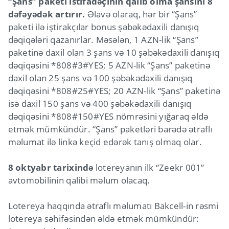
“Şans” paketi istifadəçinin qalib olma şansını 8
dəfəyədək artırır.
Əlavə olaraq, hər bir “Şans”
paketi ilə iştirakçılar bonus şəbəkədaxili danışıq
dəqiqələri qazanırlar. Məsələn, 1 AZN-lik “Şans”
paketinə daxil olan 3 şans və 10 şəbəkədaxili danışıq
dəqiqəsini *808#3#YES; 5 AZN-lik “Şans” paketinə
daxil olan 25 şans və 100 şəbəkədaxili danışıq
dəqiqəsini *808#25#YES; 20 AZN-lik “Şans” paketinə
isə daxil 150 şans və 400 şəbəkədaxili danışıq
dəqiqəsini *808#150#YES nömrəsini yığaraq əldə
etmək mümkündür. “Şans” paketləri barədə ətraflı
məlumat ilə linkə keçid edərək tanış olmaq olar.
8 oktyabr tarixində
lotereyanın ilk “Zeekr 001”
avtomobilinin qalibi məlum olacaq.
Lotereya haqqında ətraflı məlumatı Bakcell-in rəsmi
lotereya səhifəsindən əldə etmək mümkündür: