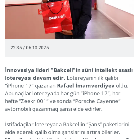
22:35 / 06.10.2025
İnnovasiya lideri "Bakcell"in süni intellekt əsaslı
lotereyası davam edir.
Lotereyanın ilk qalibi
“iPhone 17” qazanan
Rafael İmamverdiyev
oldu.
Abunəçilər lotereyada hər gün “iPhone 17”, hər
həftə “Zeekr 001” və sonda “Porsche Cayenne”
avtomobili qazanmaq şansı əldə edirlər.
İstifadəçilər lotereyada Bakcellin “Şans” paketlərini
əldə edərək qalib olma şanslarını artıra bilərlər.