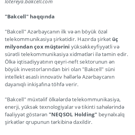
lotereya.bakcell.com
"Bakcell" haqqında
"Bakcell" Azərbaycanın ilk və ən böyük özəl
telekommunikasiya şirkətidir. Hazırda şirkət
üç
milyondan çox müştərini
yüksəkkeyfiyyətli və
sürətli telekommunikasiya xidmətləri ilə təmin edir.
Ölkə iqtisadiyyatının qeyri-neft sektorunun ən
böyük investorlarından biri olan "Bakcell" süni
intellekt əsaslı innovativ həllərlə Azərbaycanın
dayanıqlı inkişafına töhfə verir.
"Bakcell" müxtəlif ölkələrdə telekommunikasiya,
enerji, yüksək texnologiyalar və tikinti sahələrində
fəaliyyət göstərən
"NEQSOL Holding"
beynəlxalq
şirkətlər qrupunun tərkibinə daxildir.