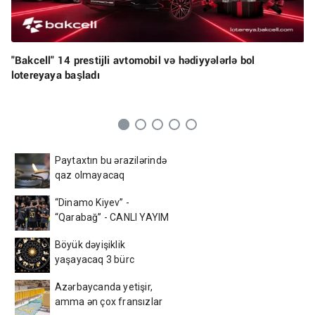
"Bakcell" 14 prestijli avtomobil və hədiyyələrlə bol
lotereyaya başladı
Paytaxtın bu ərazilərində
qaz olmayacaq
“Dinamo Kiyev” -
“Qarabağ” - CANLI YAYIM
Böyük dəyişiklik
yaşayacaq 3 bürc
Azərbaycanda yetişir,
amma ən çox fransızlar