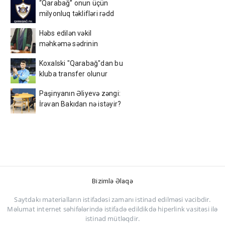
“Qarabağ” onun üçün
milyonluq təklifləri rədd
etdi
Həbs edilən vəkil
məhkəmə sədrinin
qayınıdır
Koxalski "Qarabağ"dan bu
kluba transfer olunur
Paşinyanın Əliyevə zəngi:
İrəvan Bakıdan nə istəyir?
Bizimlə Əlaqə
Saytdakı materialların istifadəsi zamanı istinad edilməsi vacibdir.
Məlumat internet səhifələrində istifadə edildikdə hiperlink vasitəsi ilə
istinad mütləqdir.