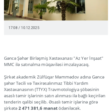
17:08 / 10.12.2025
Gəncə Şəhər Birləşmiş Xəstəxanası "Az Yer İnşaat"
MMC ilə satınalma müqaviləsi imzalayacaq.
Şirkət akademik Zülfüqar Məmmədov adına Gəncə
şəhər Təcili və Təxirəsalınmaz Tibbi Yardım
Xəstəxanasının (TTYX) Travmotologiya şöbəsinin
əsaslı təmir işlərinin satın alınması ilə bağlı keçirilən
tenderin qalibi seçilib. Əsaslı təmir işlərinə görə
şirkətə
2 471 381,6 manat
ödəniləcək.