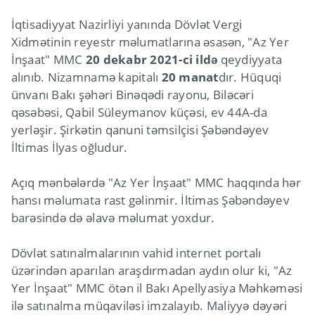
İqtisadiyyat Nazirliyi yanında Dövlət Vergi
Xidmətinin reyestr məlumatlarına əsasən, "Az Yer
İnşaat" MMC
20 dekabr 2021-ci ildə
qeydiyyata
alınıb. Nizamnamə kapitalı
20 manat
dır. Hüquqi
ünvanı Bakı şəhəri Binəqədi rayonu, Biləcəri
qəsəbəsi, Qabil Süleymanov küçəsi, ev 44A-da
yerləşir. Şirkətin qanuni təmsilçisi Şəbəndəyev
İltimas İlyas oğludur.
Açıq mənbələrdə "Az Yer İnşaat" MMC haqqında hər
hansı məlumata rast gəlinmir. İltimas Şəbəndəyev
barəsində də əlavə məlumat yoxdur.
Dövlət satınalmalarının vahid internet portalı
üzərindən aparılan araşdırmadan aydın olur ki, "Az
Yer İnşaat" MMC ötən il Bakı Apellyasiya Məhkəməsi
ilə satınalma müqaviləsi imzalayıb. Maliyyə dəyəri