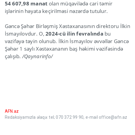
54 607,98 manat
olan müqavilədə cari təmir
işlərinin həyata keçirilməsi nəzərdə tutulur.
Gəncə Şəhər Birləşmiş Xəstəxanasının direktoru İlkin
İsmayılovdur. O,
2024-cü ilin fevralında
bu
vəzifəyə təyin olunub. İlkin İsmayılov əvvəllər Gəncə
Şəhər 1 saylı Xəstəxananın baş həkimi vəzifəsində
çalışıb.
/Qaynarinfo/
AFN.az
Redaksiyamızla əlaqə: tel; 070 372 99 90, e-mail office@afn.az