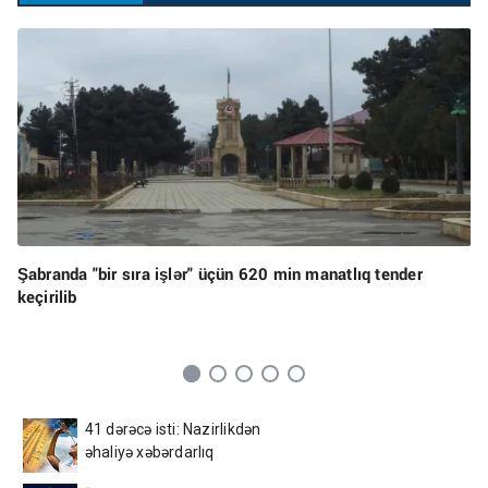
Şabranda "bir sıra işlər" üçün 620 min manatlıq tender
keçirilib
41 dərəcə isti: Nazirlikdən
əhaliyə xəbərdarlıq