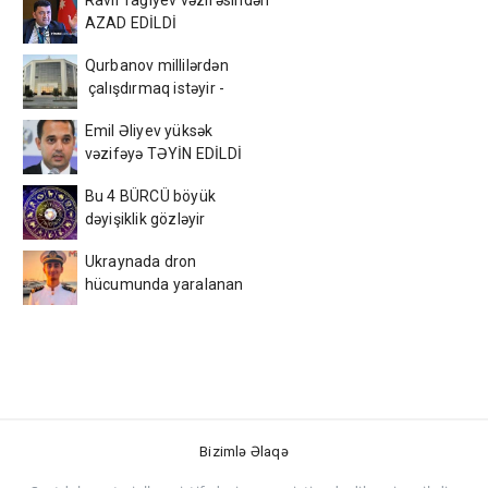
Ravil Tağıyev vəzifəsindən
AZAD EDİLDİ
Qurbanov millilərdən
çalışdırmaq istəyir -
AFFA-ya sənəd verdi
Emil Əliyev yüksək
vəzifəyə TƏYİN EDİLDİ
Bu 4 BÜRCÜ böyük
dəyişiklik gözləyir
Ukraynada dron
hücumunda yaralanan
azərbaycanlı tələbə
VƏFAT ETDİ
Bizimlə Əlaqə