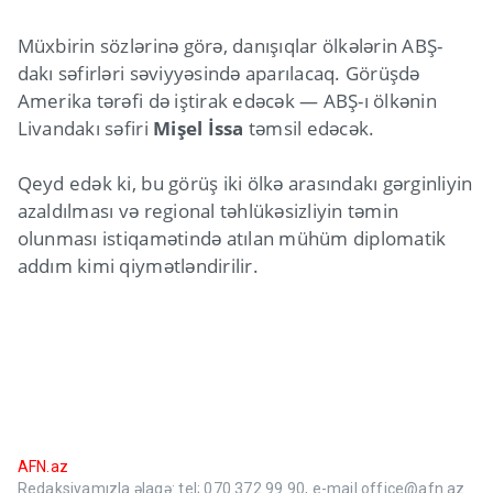
Müxbirin sözlərinə görə, danışıqlar ölkələrin ABŞ-
dakı səfirləri səviyyəsində aparılacaq. Görüşdə
Amerika tərəfi də iştirak edəcək — ABŞ-ı ölkənin
Livandakı səfiri
Mişel İssa
təmsil edəcək.
Qeyd edək ki, bu görüş iki ölkə arasındakı gərginliyin
azaldılması və regional təhlükəsizliyin təmin
olunması istiqamətində atılan mühüm diplomatik
addım kimi qiymətləndirilir.
AFN.az
Redaksiyamızla əlaqə: tel; 070 372 99 90, e-mail office@afn.az