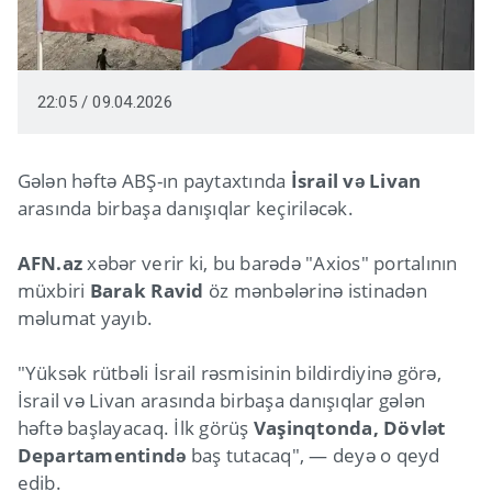
22:05 / 09.04.2026
Gələn həftə ABŞ-ın paytaxtında
İsrail və Livan
arasında birbaşa danışıqlar keçiriləcək.
AFN.az
xəbər verir ki, bu barədə "Axios" portalının
müxbiri
Barak Ravid
öz mənbələrinə istinadən
məlumat yayıb.
"Yüksək rütbəli İsrail rəsmisinin bildirdiyinə görə,
İsrail və Livan arasında birbaşa danışıqlar gələn
həftə başlayacaq. İlk görüş
Vaşinqtonda, Dövlət
Departamentində
baş tutacaq", — deyə o qeyd
edib.