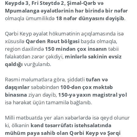
Keypdə 3, Fri Steytdə 2, Şimal-Qərb və
Mpumalanga əyalətlərinin hər birində bir nəfər
olmaqla ümumilikdə
18 nəfər dünyasını dəyişib
.
Qərbi Keyp əyalət hökumətinin açıqlamasında isə
xüsusilə
Qarden Rout bölgəsi
başda olmaqla,
region daxilində
150 mindən çox insanın
təbii
fəlakətdən zərər çəkdiyi,
minlərlə sakinin evsiz
qaldığı
vurğulanıb.
Rəsmi məlumatlara görə, şiddətli
tufan və
daşqınlar
səbəbindən
100-dən çox məktəb
binasına
ziyan dəyib,
150-yə yaxın magistral yol
isə hərəkət üçün tamamilə bağlanıb.
Milli mətbuatda yer alan xəbərlərdə isə qeyd olunur
ki, ölkənin
kənd təsərrüfatı istehsalatında
mühüm paya sahib olan Qərbi Keyp və Şərqi