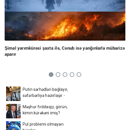
Şimal yarımkürəsi şaxta ilə, Cənub isə yanğınlarla mübarizə
aparır
Putin sərhədləri bağlayır,
səfərbərliyə hazırlaşır -
İDDİA
Məşhur fırıldaqçı, görün,
kimin kürəkəni imiş?
Pul problemi olmayan