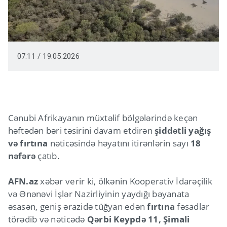
07:11 / 19.05.2026
Cənubi Afrikayanın müxtəlif bölgələrində keçən
həftədən bəri təsirini davam etdirən
şiddətli yağış
və fırtına
nəticəsində həyatını itirənlərin sayı
18
nəfərə
çatıb.
AFN.az
xəbər verir ki, ölkənin Kooperativ İdarəçilik
və Ənənəvi İşlər Nazirliyinin yaydığı bəyanata
əsasən, geniş ərazidə tüğyan edən
fırtına
fəsadlar
törədib və nəticədə
Qərbi Keypdə 11, Şimali