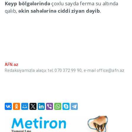
Keyp bölgələrində
çoxlu sayda ferma su altında
qalıb,
əkin sahələrinə ciddi ziyan dəyib
.
AFN.az
Redaksiyamızla əlaqə: tel; 070 372 99 90, e-mail office@afn.az