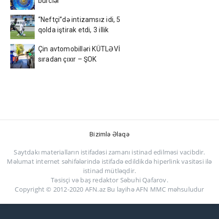
bürclər
“Neftçi”də intizamsız idi, 5
qolda iştirak etdi, 3 illik
müqavilə bağladı
Çin avtomobilləri KÜTLƏVİ
sıradan çıxır – ŞOK
SƏBƏB
Bizimlə Əlaqə
Saytdakı materialların istifadəsi zamanı istinad edilməsi vacibdir.
Məlumat internet səhifələrində istifadə edildikdə hiperlink vasitəsi ilə
istinad mütləqdir.
Təsisçi və baş redaktor Səbuhi Qafarov.
Copyright © 2012-2020 AFN.az Bu layihə AFN MMC məhsuludur