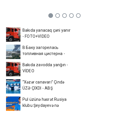
Bakıda yanacaq çəni yanır
- FOTO+VİDEO
В Баку загорелась
топливная цистерна -
ВИДЕО
Bakıda zavodda yanğın -
VİDEO
“Xəzər canavarı” Çində
ÜZƏ ÇIXDI - ABŞ
kəşfiyyatı ŞOKDA
Pul üzünə həsrət Rusiya
klubu Şeydayevə nə
verəcək?