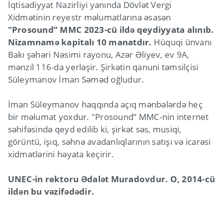
İqtisadiyyat Nazirliyi yanında Dövlət Vergi
Xidmətinin reyestr məlumatlarına əsasən
"Prosound” MMC 2023-cü ildə qeydiyyata alınıb.
Nizamnamə kapitalı 10 manatdır.
Hüquqi ünvanı
Bakı şəhəri Nəsimi rayonu, Azər Əliyev, ev 9A,
mənzil 116-da yerləşir. Şirkətin qanuni təmsilçisi
Süleymanov İman Səməd oğludur.
İman Süleymanov haqqında açıq mənbələrdə heç
bir məlumat yoxdur. "Prosound” MMC-nin internet
səhifəsində qeyd edilib ki, şirkət səs, musiqi,
görüntü, işıq, səhnə avadanlıqlarının satışı və icarəsi
xidmətlərini həyata keçirir.
UNEC-in rektoru Ədalət Muradovdur. O, 2014-cü
ildən bu vəzifədədir.