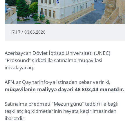
17:17 / 03.06.2026
Azərbaycan Dövlət İqtisad Universiteti (UNEC)
"Prosound” şirkəti ilə satınalma müqaviləsi
imzalayacaq.
AFN.az Qaynarinfo-ya istinadən xəbər verir ki,
müqavilənin maliyyə dəyəri 48 802,44 manatdır.
Satınalma predmeti "Məzun günü” tədbiri ilə bağlı
təşkilatçılıq xidmətlərinin həyata keçirilməsindən
ibarətdir.