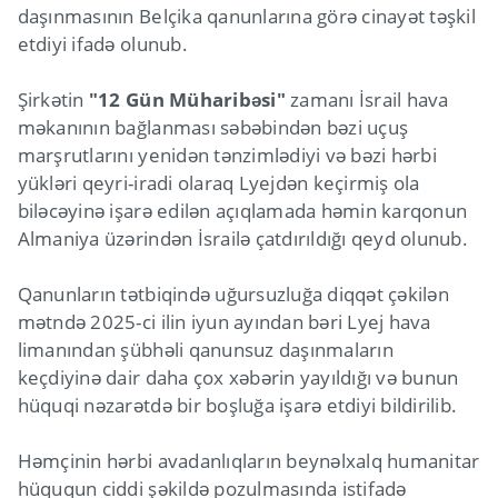
daşınmasının Belçika qanunlarına görə cinayət təşkil
etdiyi ifadə olunub.
Şirkətin
"12 Gün Müharibəsi"
zamanı İsrail hava
məkanının bağlanması səbəbindən bəzi uçuş
marşrutlarını yenidən tənzimlədiyi və bəzi hərbi
yükləri qeyri-iradi olaraq Lyejdən keçirmiş ola
biləcəyinə işarə edilən açıqlamada həmin karqonun
Almaniya üzərindən İsrailə çatdırıldığı qeyd olunub.
Qanunların tətbiqində uğursuzluğa diqqət çəkilən
mətndə 2025-ci ilin iyun ayından bəri Lyej hava
limanından şübhəli qanunsuz daşınmaların
keçdiyinə dair daha çox xəbərin yayıldığı və bunun
hüquqi nəzarətdə bir boşluğa işarə etdiyi bildirilib.
Həmçinin hərbi avadanlıqların beynəlxalq humanitar
hüququn ciddi şəkildə pozulmasında istifadə