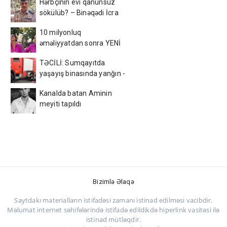
Hərbçinin evi qanunsuz
sökülüb? – Binəqədi İcra
Hakimiyyəti ilə bağlı ŞOK
10 milyonluq
əməliyyatdan sonra YENİ
GÖRÜNÜŞÜ gündəm oldu -
TƏCİLİ: Sumqayıtda
FOTOLAR
yaşayış binasında yanğın -
Sakinlər təxliyə edildi -
Kanalda batan Aminin
VİDEO
meyiti tapıldı
Bizimlə Əlaqə
Saytdakı materialların istifadəsi zamanı istinad edilməsi vacibdir.
Məlumat internet səhifələrində istifadə edildikdə hiperlink vasitəsi ilə
istinad mütləqdir.