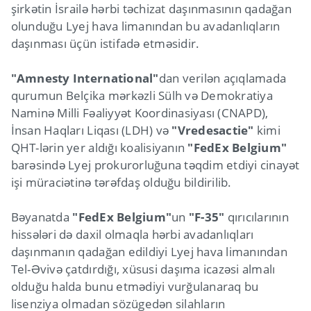
şirkətin İsrailə hərbi təchizat daşınmasının qadağan
olunduğu Lyej hava limanından bu avadanlıqların
daşınması üçün istifadə etməsidir.
"Amnesty International"
dan verilən açıqlamada
qurumun Belçika mərkəzli Sülh və Demokratiya
Naminə Milli Fəaliyyət Koordinasiyası (CNAPD),
İnsan Haqları Liqası (LDH) və
"Vredesactie"
kimi
QHT-lərin yer aldığı koalisiyanın
"FedEx Belgium"
barəsində Lyej prokurorluğuna təqdim etdiyi cinayət
işi müraciətinə tərəfdaş olduğu bildirilib.
Bəyanatda
"FedEx Belgium"
un
"F-35"
qırıcılarının
hissələri də daxil olmaqla hərbi avadanlıqları
daşınmanın qadağan edildiyi Lyej hava limanından
Tel-Əvivə çatdırdığı, xüsusi daşıma icazəsi almalı
olduğu halda bunu etmədiyi vurğulanaraq bu
lisenziya olmadan sözügedən silahların