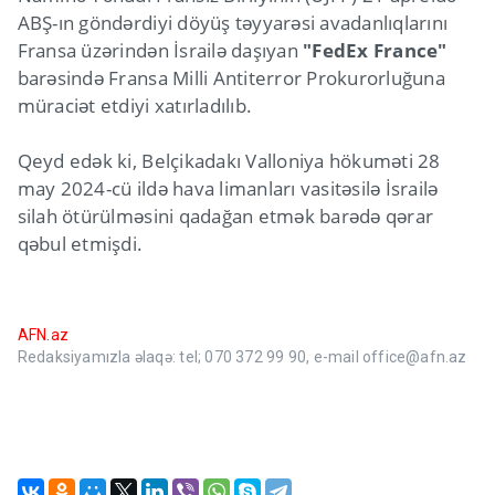
ABŞ-ın göndərdiyi döyüş təyyarəsi avadanlıqlarını
Fransa üzərindən İsrailə daşıyan
"FedEx France"
barəsində Fransa Milli Antiterror Prokurorluğuna
müraciət etdiyi xatırladılıb.
Qeyd edək ki, Belçikadakı Valloniya hökuməti 28
may 2024-cü ildə hava limanları vasitəsilə İsrailə
silah ötürülməsini qadağan etmək barədə qərar
qəbul etmişdi.
AFN.az
Redaksiyamızla əlaqə: tel; 070 372 99 90, e-mail office@afn.az