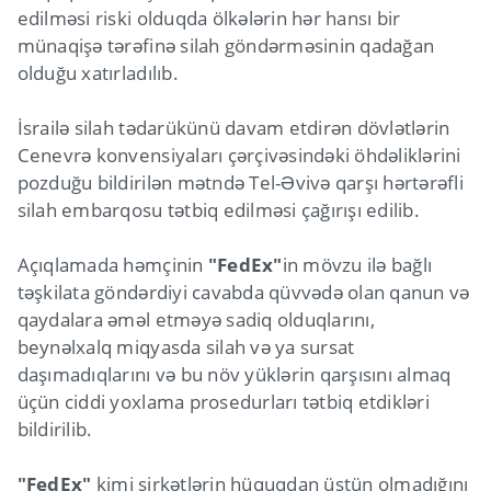
edilməsi riski olduqda ölkələrin hər hansı bir
münaqişə tərəfinə silah göndərməsinin qadağan
olduğu xatırladılıb.
İsrailə silah tədarükünü davam etdirən dövlətlərin
Cenevrə konvensiyaları çərçivəsindəki öhdəliklərini
pozduğu bildirilən mətndə Tel-Əvivə qarşı hərtərəfli
silah embarqosu tətbiq edilməsi çağırışı edilib.
Açıqlamada həmçinin
"FedEx"
in mövzu ilə bağlı
təşkilata göndərdiyi cavabda qüvvədə olan qanun və
qaydalara əməl etməyə sadiq olduqlarını,
beynəlxalq miqyasda silah və ya sursat
daşımadıqlarını və bu növ yüklərin qarşısını almaq
üçün ciddi yoxlama prosedurları tətbiq etdikləri
bildirilib.
"FedEx"
kimi şirkətlərin hüquqdan üstün olmadığını