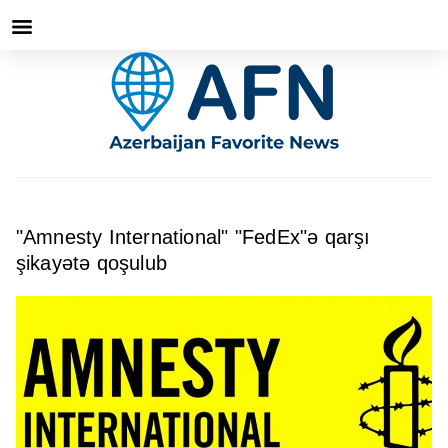
"Amnesty International" "FedEx"ə qarşı
şikayətə qoşulub