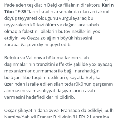
ifadə edən təşkilatın Belçika filialının direktoru
Karin
Tibo
"F-35"
lərin İsrailin arsenalında olan ən təkmil
döyüş təyyarəsi olduğunu vurğulayaraq bu
təyyarələrin kütləvi ölüm və dağıntılara səbəb
olmaqla fələstinli ailələrin bütöv nəsillərini yox
etdiyini və Qəzza zolağının böyük hissəsini
xarabalığa çevirdiyini qeyd edib.
Belçika və Valloniya hökumətlərinin silah
daşınmalarının tranzitini effektiv şəkildə yoxlayacaq
mexanizmlər qurmaması ilə bağlı narahatlığını
bölüşən Tibo təqdim etdikləri şikayətlə Belçika
üzərindən İsrailə edilən silah tədarükünün qarşısının
alınmasını və məsuliyyət daşıyanların cavab
verməsini hədəflədiklərini bildirib.
Oxşar şikayətin daha əvvəl Fransada da edildiyi, Sülh
Naminə Yəhudi Fransız Birliyinin (UJFP) 21 apreldə