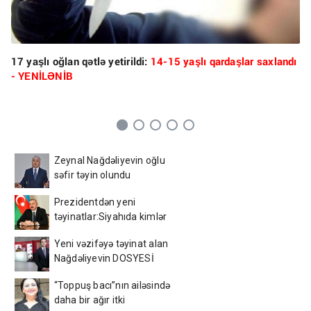
17 yaşlı oğlan qətlə yetirildi:
14-15 yaşlı qardaşlar saxlandı
- YENİLƏNİB
Zeynal Nağdəliyevin oğlu
səfir təyin olundu
Prezidentdən yeni
təyinatlar:Siyahıda kimlər
var?
Yeni vəzifəyə təyinat alan
Nağdəliyevin DOSYESİ
“Toppuş bacı”nın ailəsində
daha bir ağır itki