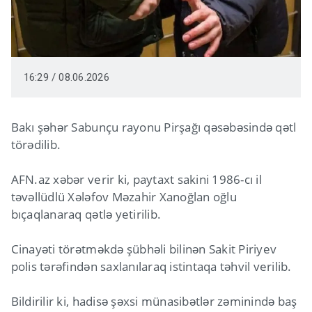
16:29 / 08.06.2026
Bakı şəhər Sabunçu rayonu Pirşağı qəsəbəsində qətl
törədilib.
AFN.az xəbər verir ki, paytaxt sakini 1986-cı il
təvəllüdlü Xələfov Məzahir Xanoğlan oğlu
bıçaqlanaraq qətlə yetirilib.
Cinayəti törətməkdə şübhəli bilinən Sakit Piriyev
polis tərəfindən saxlanılaraq istintaqa təhvil verilib.
Bildirilir ki, hadisə şəxsi münasibətlər zəminində baş