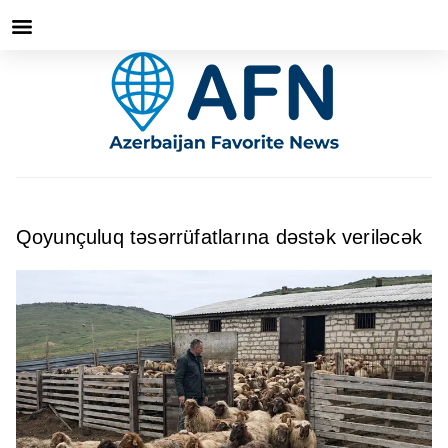
Qoyunçuluq təsərrüfatlarına dəstək veriləcək