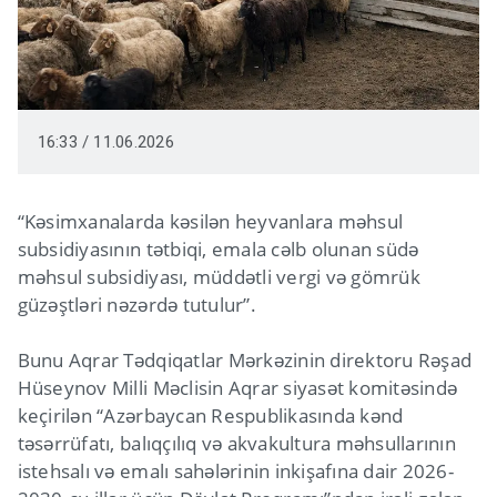
16:33 / 11.06.2026
“Kəsimxanalarda kəsilən heyvanlara məhsul
subsidiyasının tətbiqi, emala cəlb olunan südə
məhsul subsidiyası, müddətli vergi və gömrük
güzəştləri nəzərdə tutulur”.
Bunu Aqrar Tədqiqatlar Mərkəzinin direktoru Rəşad
Hüseynov Milli Məclisin Aqrar siyasət komitəsində
keçirilən “Azərbaycan Respublikasında kənd
təsərrüfatı, balıqçılıq və akvakultura məhsullarının
istehsalı və emalı sahələrinin inkişafına dair 2026-