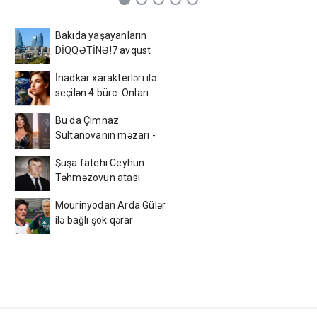
Bakıda yaşayanların
DİQQƏTİNƏ!7 avqust
2026-cı il saat 00:00-dan
İnadkar xarakterləri ilə
etibarən...
seçilən 4 bürc: Onları
fikrindən döndərmək
Bu da Çimnaz
çətindir
Sultanovanın məzarı -
VİDEO
Şuşa fatehi Ceyhun
Təhməzovun atası
dünyasını dəyişdi
Mourinyodan Arda Gülər
ilə bağlı şok qərar