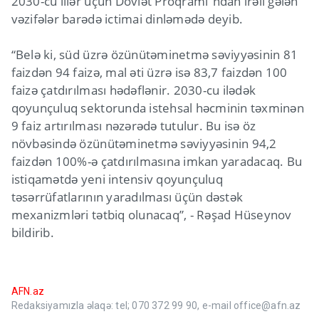
2030-cu illər üçün Dövlət Proqramı”ndan irəli gələn
vəzifələr barədə ictimai dinləmədə deyib.
“Belə ki, süd üzrə özünütəminetmə səviyyəsinin 81
faizdən 94 faizə, mal əti üzrə isə 83,7 faizdən 100
faizə çatdırılması hədəflənir. 2030-cu ilədək
qoyunçuluq sektorunda istehsal həcminin təxminən
9 faiz artırılması nəzərədə tutulur. Bu isə öz
növbəsində özünütəminetmə səviyyəsinin 94,2
faizdən 100%-ə çatdırılmasına imkan yaradacaq. Bu
istiqamətdə yeni intensiv qoyunçuluq
təsərrüfatlarının yaradılması üçün dəstək
mexanizmləri tətbiq olunacaq”, - Rəşad Hüseynov
bildirib.
AFN.az
Redaksiyamızla əlaqə: tel; 070 372 99 90, e-mail office@afn.az