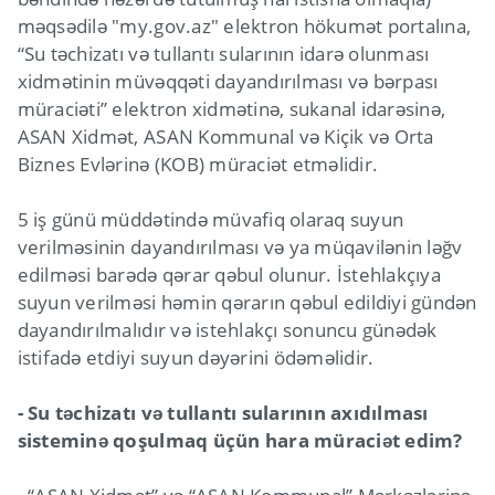
məqsədilə "my.gov.az" elektron hökumət portalına,
“Su təchizatı və tullantı sularının idarə olunması
xidmətinin müvəqqəti dayandırılması və bərpası
müraciəti” elektron xidmətinə, sukanal idarəsinə,
ASAN Xidmət, ASAN Kommunal və Kiçik və Orta
Biznes Evlərinə (KOB) müraciət etməlidir.
5 iş günü müddətində müvafiq olaraq suyun
verilməsinin dayandırılması və ya müqavilənin ləğv
edilməsi barədə qərar qəbul olunur. İstehlakçıya
suyun verilməsi həmin qərarın qəbul edildiyi gündən
dayandırılmalıdır və istehlakçı sonuncu günədək
istifadə etdiyi suyun dəyərini ödəməlidir.
- Su təchizatı və tullantı sularının axıdılması
sisteminə qoşulmaq üçün hara müraciət edim?