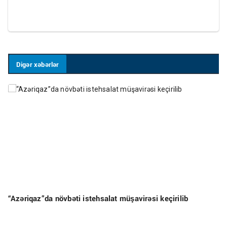
Digər xəbərlər
“Azəriqaz”da növbəti istehsalat müşavirəsi keçirilib