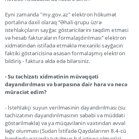
Eyni zamanda "my.gov.az" elektron hökumət
portalına daxil olaraq “Əhali qrupu üzrə
istehlakçıların sayğac göstəricilərini təqdim etməsi
və hesab fakturaların formalaşdırılması” elektron
xidmətindən istifadə etməklə mexaniki sayğacın
faktiki göstəricisinə əsasən formalaşmış elektron
bildiriş - faktura əldə edə bilərsiniz.
- Su təchizatı xidmətinin müvəqqəti
dayandırılması və bərpasına dair hara və necə
müraciət edim?
- İstehlakçı suyun verilməsinin dayandırılması (su
təchizatının dayandırılmasının səbəbi və müddəti
göstərilməklə) və ya müqavilənin vaxtından əvvəl
ləğv olunması (Sudan İstifadə Qaydalarının 8.4-cü
bəndində nəzərdə tutulmuş hal istisna olmaqla)