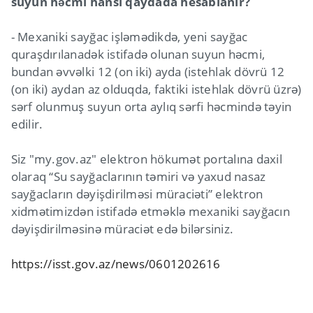
suyun həcmi hansı qaydada hesablanır?
- Mexaniki sayğac işləmədikdə, yeni sayğac
quraşdırılanadək istifadə olunan suyun həcmi,
bundan əvvəlki 12 (on iki) ayda (istehlak dövrü 12
(on iki) aydan az olduqda, faktiki istehlak dövrü üzrə)
sərf olunmuş suyun orta aylıq sərfi həcmində təyin
edilir.
Siz "my.gov.az" elektron hökumət portalına daxil
olaraq “Su sayğaclarının təmiri və yaxud nasaz
sayğacların dəyişdirilməsi müraciəti” elektron
xidmətimizdən istifadə etməklə mexaniki sayğacın
dəyişdirilməsinə müraciət edə bilərsiniz.
https://isst.gov.az/news/0601202616