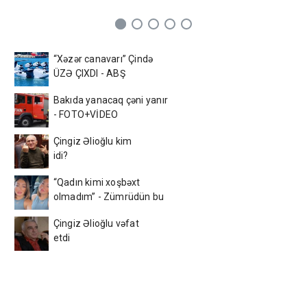
“Xəzər canavarı” Çində
ÜZƏ ÇIXDI - ABŞ
kəşfiyyatı ŞOKDA
Bakıda yanacaq çəni yanır
- FOTO+VİDEO
Çingiz Əlioğlu kim
idi?
“Qadın kimi xoşbəxt
olmadım” - Zümrüdün bu
videosu hər kəsi kövrəltdi
Çingiz Əlioğlu vəfat
etdi