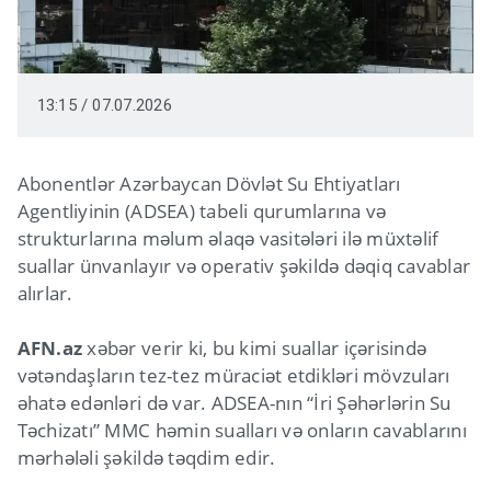
13:15 / 07.07.2026
Abonentlər Azərbaycan Dövlət Su Ehtiyatları
Agentliyinin (ADSEA) tabeli qurumlarına və
strukturlarına məlum əlaqə vasitələri ilə müxtəlif
suallar ünvanlayır və operativ şəkildə dəqiq cavablar
alırlar.
AFN.az
xəbər verir ki, bu kimi suallar içərisində
vətəndaşların tez-tez müraciət etdikləri mövzuları
əhatə edənləri də var. ADSEA-nın “İri Şəhərlərin Su
Təchizatı” MMC həmin sualları və onların cavablarını
mərhələli şəkildə təqdim edir.