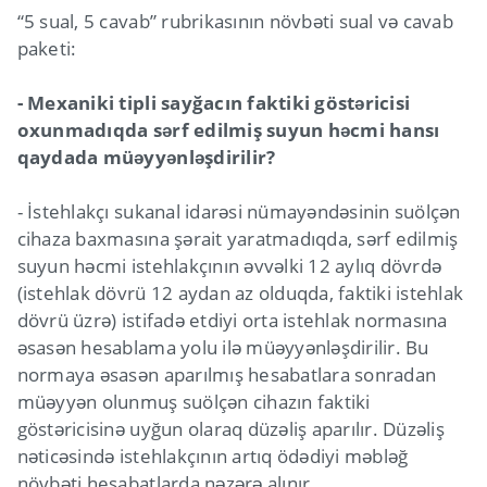
“5 sual, 5 cavab” rubrikasının növbəti sual və cavab
paketi:
- Mexaniki tipli sayğacın faktiki göstəricisi
oxunmadıqda sərf edilmiş suyun həcmi hansı
qaydada müəyyənləşdirilir?
- İstehlakçı sukanal idarəsi nümayəndəsinin suölçən
cihaza baxmasına şərait yaratmadıqda, sərf edilmiş
suyun həcmi istehlakçının əvvəlki 12 aylıq dövrdə
(istehlak dövrü 12 aydan az olduqda, faktiki istehlak
dövrü üzrə) istifadə etdiyi orta istehlak normasına
əsasən hesablama yolu ilə müəyyənləşdirilir. Bu
normaya əsasən aparılmış hesabatlara sonradan
müəyyən olunmuş suölçən cihazın faktiki
göstəricisinə uyğun olaraq düzəliş aparılır. Düzəliş
nəticəsində istehlakçının artıq ödədiyi məbləğ
növbəti hesabatlarda nəzərə alınır.