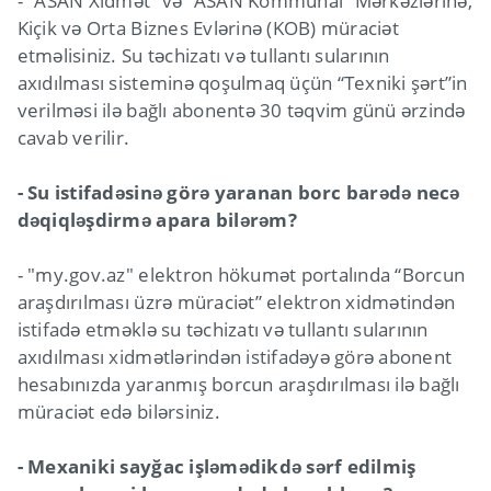
- “ASAN Xidmət” və “ASAN Kommunal” Mərkəzlərinə,
Kiçik və Orta Biznes Evlərinə (KOB) müraciət
etməlisiniz. Su təchizatı və tullantı sularının
axıdılması sisteminə qoşulmaq üçün “Texniki şərt”in
verilməsi ilə bağlı abonentə 30 təqvim günü ərzində
cavab verilir.
- Su istifadəsinə görə yaranan borc barədə necə
dəqiqləşdirmə apara bilərəm?
- "my.gov.az" elektron hökumət portalında “Borcun
araşdırılması üzrə müraciət” elektron xidmətindən
istifadə etməklə su təchizatı və tullantı sularının
axıdılması xidmətlərindən istifadəyə görə abonent
hesabınızda yaranmış borcun araşdırılması ilə bağlı
müraciət edə bilərsiniz.
- Mexaniki sayğac işləmədikdə sərf edilmiş