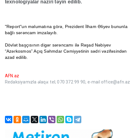
texnologiyalar naziri təyin edilib.
"Report"un məlumatına görə, Prezident İlham Əliyev bununla
bağlı sərəncam imzalayıb.
Dövlət başçısının digər sərəncamı ilə Rəşad Nəbiyev
“Azərkosmos” Açıq Səhmdar Cəmiyyətinin sədri vəzifəsindən
azad edilib.
AFN.az
Redaksiyamızla əlaqə: tel; 070 372 99 90, e-mail office@afn.az