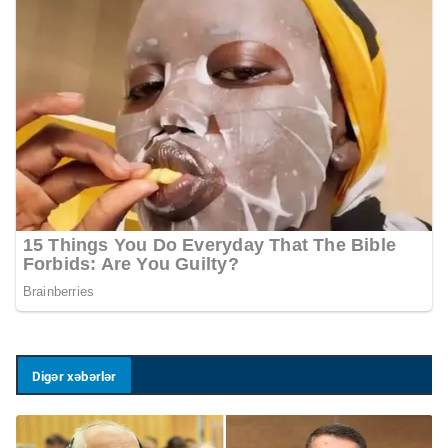
Digər xəbərlər