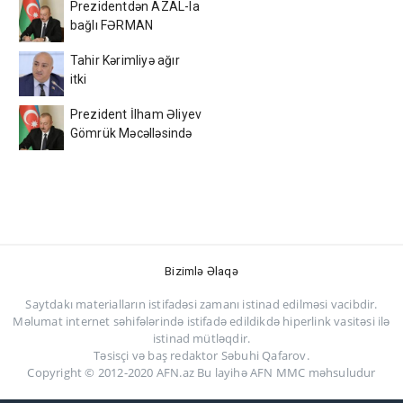
Prezidentdən AZAL-la
bağlı FƏRMAN
Tahir Kərimliyə ağır
itki
Prezident İlham Əliyev
Gömrük Məcəlləsində
dəyişikliyi təsdiqlədi
Bizimlə Əlaqə
Saytdakı materialların istifadəsi zamanı istinad edilməsi vacibdir.
Məlumat internet səhifələrində istifadə edildikdə hiperlink vasitəsi ilə
istinad mütləqdir.
Təsisçi və baş redaktor Səbuhi Qafarov.
Copyright © 2012-2020 AFN.az Bu layihə AFN MMC məhsuludur