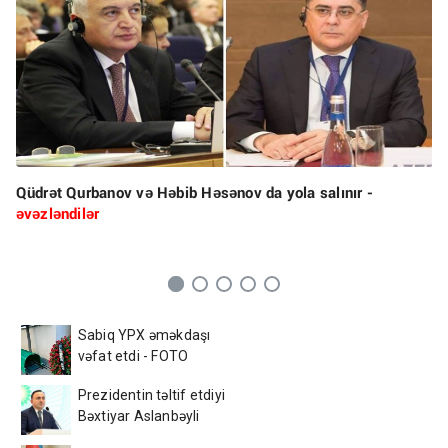
Qüdrət Qurbanov və Həbib Həsənov da yola salınır -
əvəzləndilər
Sabiq YPX əməkdaşı
vəfat etdi - FOTO
Prezidentin təltif etdiyi
Bəxtiyar Aslanbəyli
kimdir? - DOSYE