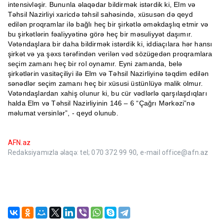
intensivləşir. Bununla əlaqədar bildirmək istərdik ki, Elm və
Təhsil Nazirliyi xaricdə təhsil sahəsində, xüsusən də qeyd
edilən proqramlar ilə bağlı heç bir şirkətlə əməkdaşlıq etmir və
bu şirkətlərin fəaliyyətinə görə heç bir məsuliyyət daşımır.
Vətəndaşlara bir daha bildirmək istərdik ki, iddiaçılara hər hansı
şirkət və ya şəxs tərəfindən verilən vəd sözügedən proqramlara
seçim zamanı heç bir rol oynamır. Eyni zamanda, belə
şirkətlərin vasitəçiliyi ilə Elm və Təhsil Nazirliyinə təqdim edilən
sənədlər seçim zamanı heç bir xüsusi üstünlüyə malik olmur.
Vətəndaşlardan xahiş olunur ki, bu cür vədlərlə qarşılaşdıqları
halda Elm və Təhsil Nazirliyinin 146 – 6 “Çağrı Mərkəzi”nə
məlumat versinlər”, - qeyd olunub.
AFN.az
Redaksiyamızla əlaqə: tel; 070 372 99 90, e-mail office@afn.az