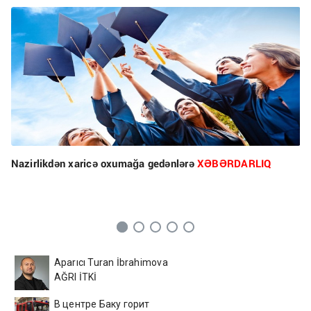
Nazirlikdən xaricə oxumağa gedənlərə
XƏBƏRDARLIQ
Aparıcı Turan İbrahimova
AĞRI İTKİ
В центре Баку горит