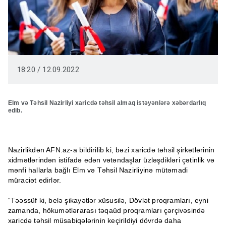
18:20 / 12.09.2022
Elm və Təhsil Nazirliyi xaricdə təhsil almaq istəyənlərə xəbərdarlıq
edib.
Nazirlikdən AFN.az-a bildirilib ki, bəzi xaricdə təhsil şirkətlərinin
xidmətlərindən istifadə edən vətəndaşlar üzləşdikləri çətinlik və
mənfi hallarla bağlı Elm və Təhsil Nazirliyinə mütəmadi
müraciət edirlər.
“Təəssüf ki, belə şikayətlər xüsusilə, Dövlət proqramları, eyni
zamanda, hökumətlərarası təqaüd proqramları çərçivəsində
xaricdə təhsil müsabiqələrinin keçirildiyi dövrdə daha