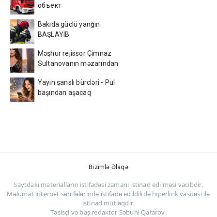
объект
Bakıda güclü yanğın
BAŞLAYIB
Məşhur rejissor Çimnaz
Sultanovanın məzarından
video paylaşdı
Yayın şanslı bürcləri - Pul
başından aşacaq
Bizimlə Əlaqə
Saytdakı materialların istifadəsi zamanı istinad edilməsi vacibdir.
Məlumat internet səhifələrində istifadə edildikdə hiperlink vasitəsi ilə
istinad mütləqdir.
Təsisçi və baş redaktor Səbuhi Qafarov.