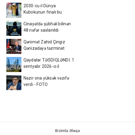
2030-cu il Dünya
Kubokunun finalı bu
ölkədə olacaq – Sürpriz
Cinayətdə şübhəli bilinən
48 nəfər saxlanıldı
Qənimət Zahid Çingiz
Qənizadəyə təzminat
ödədi — EKSKLÜZİV
Qaydalar TƏSDİQLƏNDİ: 1
sentyabr 2026-cı il
tarixindən qüvvəyə
Nazir ona yüksək vəzifə
minəcək
verdi - FOTO
Bizimlə Əlaqə