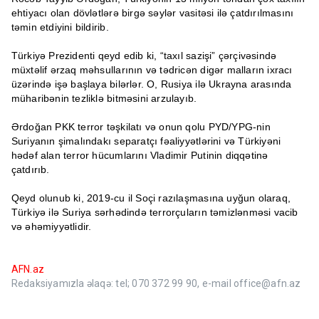
ehtiyacı olan dövlətlərə birgə səylər vasitəsi ilə çatdırılmasını
təmin etdiyini bildirib.
Türkiyə Prezidenti qeyd edib ki, “taxıl sazişi” çərçivəsində
müxtəlif ərzaq məhsullarının və tədricən digər malların ixracı
üzərində işə başlaya bilərlər. O, Rusiya ilə Ukrayna arasında
müharibənin tezliklə bitməsini arzulayıb.
Ərdoğan PKK terror təşkilatı və onun qolu PYD/YPG-nin
Suriyanın şimalındakı separatçı fəaliyyətlərini və Türkiyəni
hədəf alan terror hücumlarını Vladimir Putinin diqqətinə
çatdırıb.
Qeyd olunub ki, 2019-cu il Soçi razılaşmasına uyğun olaraq,
Türkiyə ilə Suriya sərhədində terrorçuların təmizlənməsi vacib
və əhəmiyyətlidir.
AFN.az
Redaksiyamızla əlaqə: tel; 070 372 99 90, e-mail office@afn.az