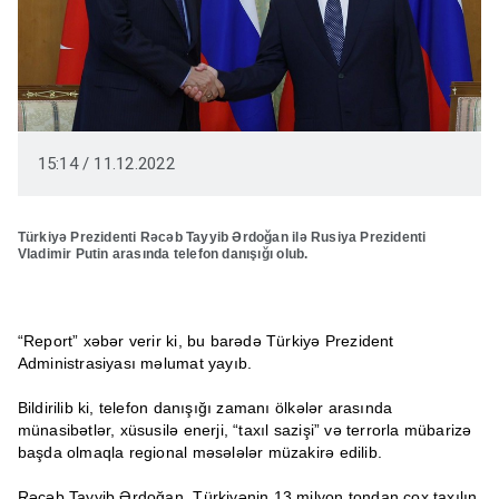
15:14 / 11.12.2022
Türkiyə Prezidenti Rəcəb Tayyib Ərdoğan ilə Rusiya Prezidenti
Vladimir Putin arasında telefon danışığı olub.
“Report” xəbər verir ki, bu barədə Türkiyə Prezident
Administrasiyası məlumat yayıb.
Bildirilib ki, telefon danışığı zamanı ölkələr arasında
münasibətlər, xüsusilə enerji, “taxıl sazişi” və terrorla mübarizə
başda olmaqla regional məsələlər müzakirə edilib.
Rəcəb Tayyib Ərdoğan, Türkiyənin 13 milyon tondan çox taxılın