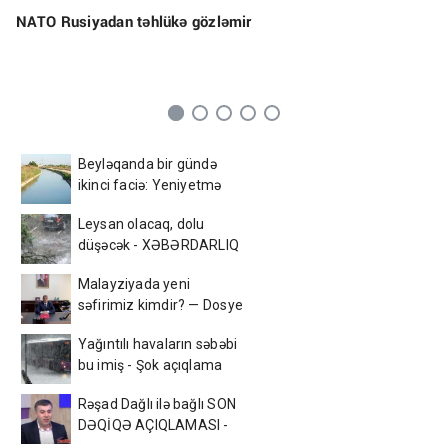
NATO Rusiyadan təhlükə gözləmir
Beyləqanda bir gündə
ikinci faciə: Yeniyetmə
kanalda batdı
Leysan olacaq, dolu
düşəcək - XƏBƏRDARLIQ
Malayziyada yeni
səfirimiz kimdir? — Dosye
Yağıntılı havaların səbəbi
bu imiş - Şok açıqlama
Rəşad Dağlı ilə bağlı SON
DƏQİQƏ AÇIQLAMASI -
Azadlığa çıxır? (VİDEO)