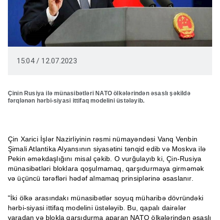
15:04 / 12.07.2023
Çinin Rusiya ilə münasibətləri NATO ölkələrindən əsaslı şəkildə
fərqlənən hərbi-siyasi ittifaq modelini üstələyib.
Çin Xarici İşlər Nazirliyinin rəsmi nümayəndəsi Vanq Venbin
Şimali Atlantika Alyansının siyasətini tənqid edib və Moskva ilə
Pekin əməkdaşlığını misal çəkib. O vurğulayıb ki, Çin-Rusiya
münasibətləri bloklara qoşulmamaq, qarşıdurmaya girməmək
və üçüncü tərəfləri hədəf almamaq prinsiplərinə əsaslanır.
"İki ölkə arasındakı münasibətlər soyuq müharibə dövründəki
hərbi-siyasi ittifaq modelini üstələyib. Bu, qapalı dairələr
yaradan və blokla qarşıdurma aparan NATO ölkələrindən əsaslı