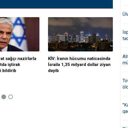
Ül
İs
təd
Al
rat sağçı nazirlərlə
KİV: İranın hücumu nəticəsində
Yap
mü
də iştirak
İsrailə 1,35 milyard dollar ziyan
ola
 bildirib
dəyib
dəy
gö
To
öl
"K
qa