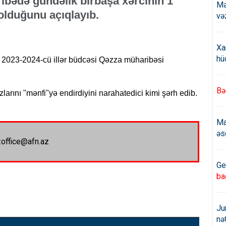
bədə gündəlik birbaşa xərcinin 1
Mə
 olduğunu açıqlayıb.
və
Xa
hü
ki, 2023-2024-cü illər büdcəsi Qəzza müharibəsi
Bə
larını "mənfi"yə endirdiyini narahatedici kimi şərh edib.
Ma
əs
:office@afn.az
Ge
ba
Ju
nə