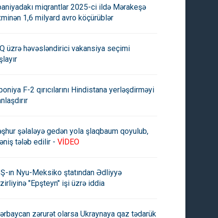
paniyadakı miqrantlar 2025-ci ildə Mərakeşə
xminən 1,6 milyard avro köçürüblər
Q üzrə həvəsləndirici vakansiya seçimi
şlayır
poniya F-2 qırıcılarını Hindistana yerləşdirməyi
anlaşdırır
şhur şəlaləyə gedən yola şlaqbaum qoyulub,
əniş tələb edilir -
VİDEO
Ş-ın Nyu-Meksiko ştatından Ədliyyə
zirliyinə "Epşteyn" işi üzrə iddia
ərbaycan zərurət olarsa Ukraynaya qaz tədarük