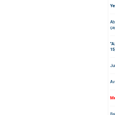
Ye
Ab
çağ
"A
15
Ju
Av
Me
Ba