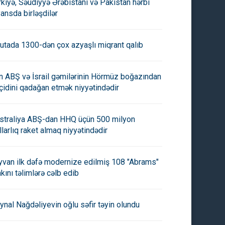
rkiyə, Səudiyyə Ərəbistanı və Pakistan hərbi
yansda birləşdilər
utada 1300-dən çox azyaşlı miqrant qalıb
an ABŞ və İsrail gəmilərinin Hörmüz boğazından
çidini qadağan etmək niyyətindədir
straliya ABŞ-dan HHQ üçün 500 milyon
llarlıq raket almaq niyyətindədir
yvan ilk dəfə modernize edilmiş 108 "Abrams"
nkını təlimlərə cəlb edib
ynal Nağdəliyevin oğlu səfir təyin olundu