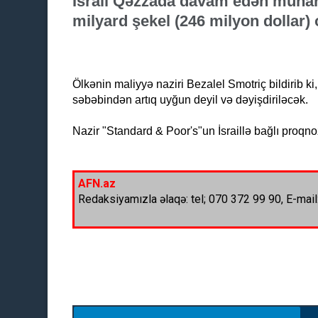
İsrail Qəzzada davam edən mühari
milyard şekel (246 milyon dollar)
Ölkənin maliyyə naziri Bezalel Smotriç bildirib 
səbəbindən artıq uyğun deyil və dəyişdiriləcək.
Nazir "Standard & Poor's"un İsraillə bağlı proqnoz
AFN.az
Redaksiyamızla əlaqə: tel; 070 372 99 90, E-mail