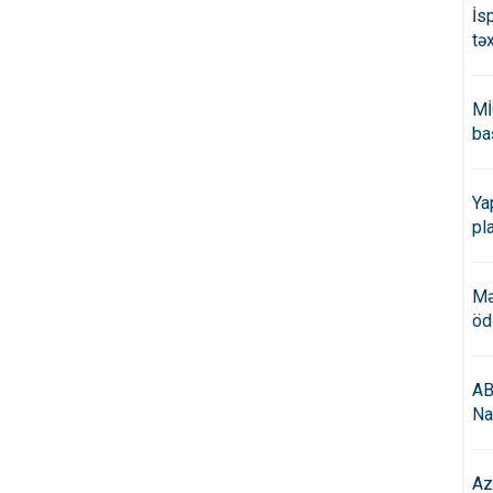
İs
tə
Mİ
ba
Ya
pl
Mə
öd
AB
Na
Az