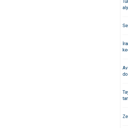
Tü
al
Se
İr
ke
Av
do
Ta
ta
Ze