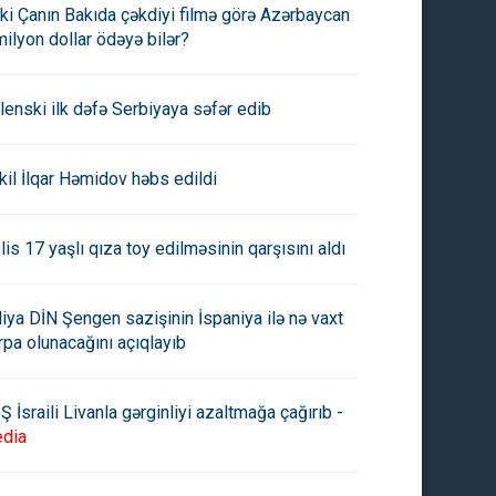
ki Çanın Bakıda çəkdiyi filmə görə Azərbaycan
milyon dollar ödəyə bilər?
lenski ilk dəfə Serbiyaya səfər edib
kil İlqar Həmidov həbs edildi
lis 17 yaşlı qıza toy edilməsinin qarşısını aldı
aliya DİN Şengen sazişinin İspaniya ilə nə vaxt
rpa olunacağını açıqlayıb
Ş İsraili Livanla gərginliyi azaltmağa çağırıb -
dia