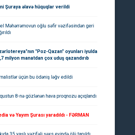
ni Şuraya əlavə hüquqlar verildi
el Məhərrəmovun oğlu səfir vəzifəsindən geri
ırıldı
zərlotereya"nın "Poz-Qazan" oyunları iyulda
,7 milyon manatdan çox uduş qazandırıb
rnalistlər üçün bu ödəniş ləğv edildi
qustun 8-nə gözlənən hava proqnozu açıqlandı
dia və Yayım Şurası yaradıldı - FƏRMAN
kıda 35 yaşlı vəzifəli şəxs evində ölü tapıldı