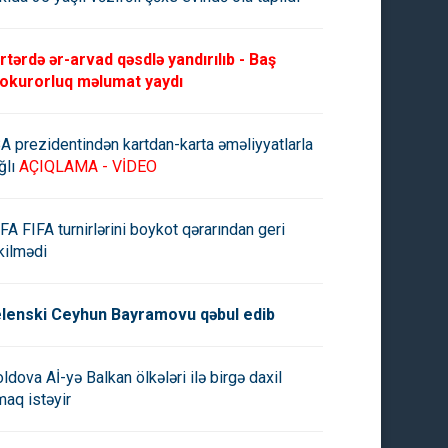
rtərdə ər-arvad qəsdlə yandırılıb - Baş
okurorluq məlumat yaydı
A prezidentindən kartdan-karta əməliyyatlarla
ğlı
AÇIQLAMA - VİDEO
FA FIFA turnirlərini boykot qərarından geri
kilmədi
lenski Ceyhun Bayramovu qəbul edib
ldova Aİ-yə Balkan ölkələri ilə birgə daxil
maq istəyir