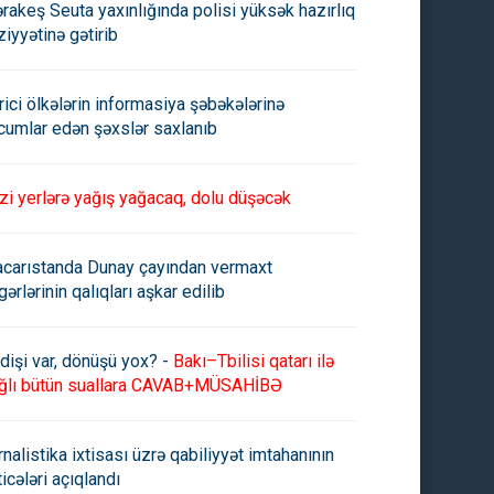
rakeş Seuta yaxınlığında polisi yüksək hazırlıq
ziyyətinə gətirib
rici ölkələrin informasiya şəbəkələrinə
cumlar edən şəxslər saxlanıb
zi yerlərə yağış yağacaq, dolu düşəcək
carıstanda Dunay çayından vermaxt
gərlərinin qalıqları aşkar edilib
dişi var, dönüşü yox? -
Bakı–Tbilisi qatarı ilə
ğlı bütün suallara CAVAB+MÜSAHİBƏ
rnalistika ixtisası üzrə qabiliyyət imtahanının
ticələri açıqlandı