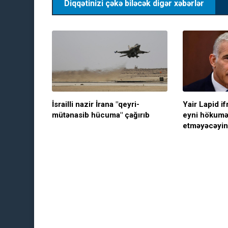
Diqqətinizi çəkə biləcək digər xəbərlər
İsrailli nazir İrana "qeyri-
Yair Lapid if
mütənasib hücuma" çağırıb
eyni hökumət
etməyəcəyini