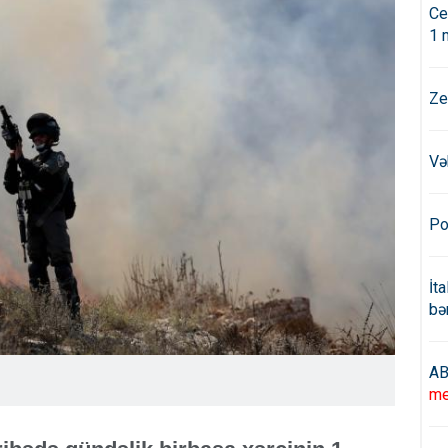
Ce
1 
Ze
Və
Po
İt
bə
AB
me