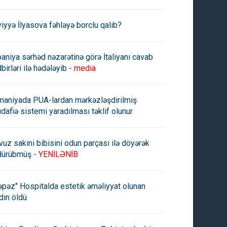
viyyə İlyasova fəhləyə borclu qalıb?
paniya sərhəd nəzarətinə görə İtaliyanı cavab
birləri ilə hədələyib -
media
maniyada PUA-lardan mərkəzləşdirilmiş
oniya Qəzza zolağına əlavə
Qəzzada həyatını itirənlərin 24
dafiə sistemi yaradılması təklif olunur
raq 32 milyon dollar
min nəfəri qadın və uşaqlardır
ərində humanitar yardım
ndərəcək
vuz sakini bibisini odun parçası ilə döyərək
dürübmüş -
YENİLƏNİB
əpəz" Hospitalda estetik əməliyyat olunan
dın öldü