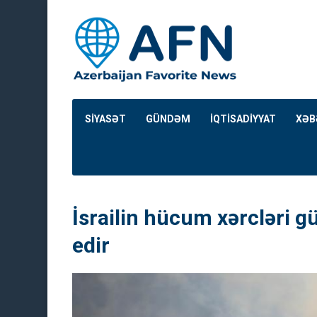
SİYASƏT
GÜNDƏM
İQTİSADİYYAT
XƏB
İsrailin hücum xərcləri g
edir