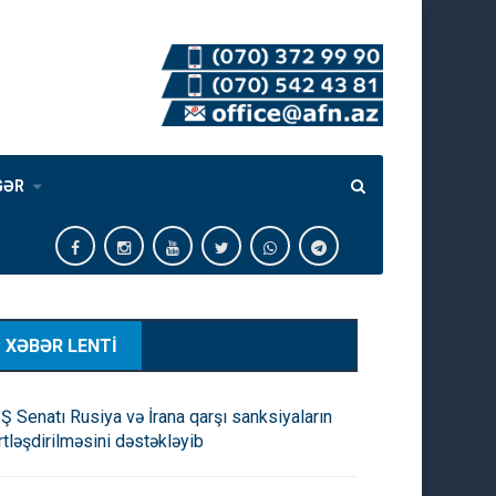
GƏR
XƏBƏR LENTİ
Ş Senatı Rusiya və İrana qarşı sanksiyaların
rtləşdirilməsini dəstəkləyib