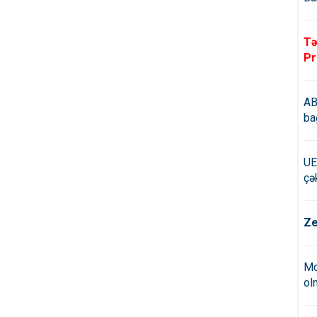
Tə
Pr
AB
ba
UE
çə
Ze
Mo
ol