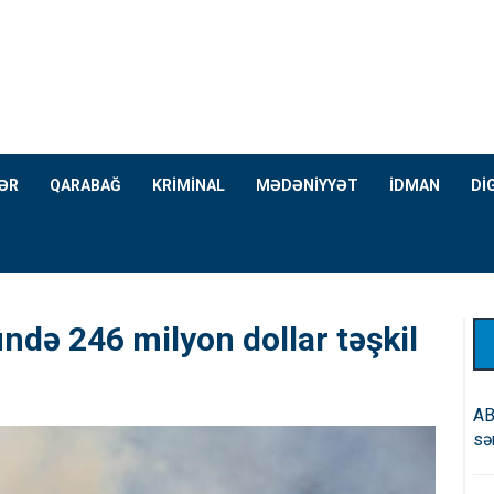
ƏR
QARABAĞ
KRİMİNAL
MƏDƏNİYYƏT
İDMAN
Dİ
ündə 246 milyon dollar təşkil
AB
sə