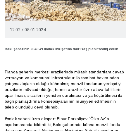
12:02 / 08.01.2024
Bakı şəhərinin 2040-cı ilədək inkişafına dair Baş planı təsdiq edilib.
Planda şəhərin mərkəzi ərazilərində müasir standartlara cavab
verməyən və kommunal infrastruktur ilə təminat baxımından
çatışmazlıqların olduğu köhnəlmiş mənzil fondunun yerləşdiyi
ərazilərin mövcud olduğu, həmin ərazilər üzrə əlavə təhlillərin
aparılması, ərazilərin yenidən qurulması və ya köçürülməsi ilə
bağlı planlaşdırma konsepsiyalarının müəyyən edilməsinin
tələb olunduğu qeyd olunub.
Əmlak sahəsi üzrə ekspert Elnur Fərzəliyev “Ölkə.Az”a
açıqlamasında bildirdi ki, Bakı şəhərində köhnə mənzil fondu
daha çox Yasamal, Nərimanov, Nəsimi və Səbail rayonlarını