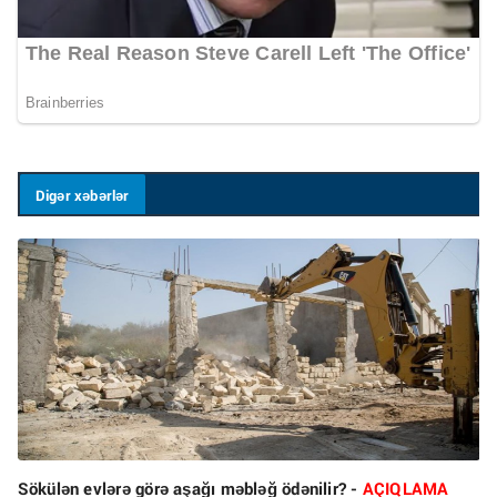
Digər xəbərlər
Sökülən evlərə görə aşağı məbləğ ödənilir? -
AÇIQLAMA