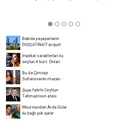
Bakıda yaşayanların
DİQQƏTİNƏ!7 avqust
2026-cı il saat 00:00-dan
İnadkar xarakterləri ilə
etibarən...
seçilən 4 bürc: Onları
fikrindən döndərmək
Bu da Çimnaz
çətindir
Sultanovanın məzarı -
VİDEO
Şuşa fatehi Ceyhun
Təhməzovun atası
dünyasını dəyişdi
Mourinyodan Arda Gülər
ilə bağlı şok qərar