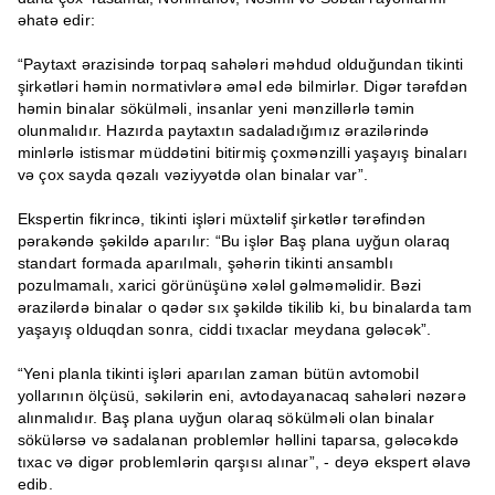
əhatə edir:
“Paytaxt ərazisində torpaq sahələri məhdud olduğundan tikinti
şirkətləri həmin normativlərə əməl edə bilmirlər. Digər tərəfdən
həmin binalar sökülməli, insanlar yeni mənzillərlə təmin
olunmalıdır. Hazırda paytaxtın sadaladığımız ərazilərində
minlərlə istismar müddətini bitirmiş çoxmənzilli yaşayış binaları
və çox sayda qəzalı vəziyyətdə olan binalar var”.
Ekspertin fikrincə, tikinti işləri müxtəlif şirkətlər tərəfindən
pərakəndə şəkildə aparılır: “Bu işlər Baş plana uyğun olaraq
standart formada aparılmalı, şəhərin tikinti ansamblı
pozulmamalı, xarici görünüşünə xələl gəlməməlidir. Bəzi
ərazilərdə binalar o qədər sıx şəkildə tikilib ki, bu binalarda tam
yaşayış olduqdan sonra, ciddi tıxaclar meydana gələcək”.
“Yeni planla tikinti işləri aparılan zaman bütün avtomobil
yollarının ölçüsü, səkilərin eni, avtodayanacaq sahələri nəzərə
alınmalıdır. Baş plana uyğun olaraq sökülməli olan binalar
sökülərsə və sadalanan problemlər həllini taparsa, gələcəkdə
tıxac və digər problemlərin qarşısı alınar”, - deyə ekspert əlavə
edib.