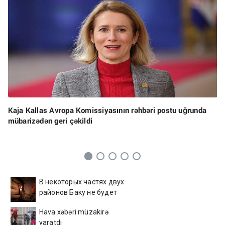
Kaja Kallas Avropa Komissiyasının rəhbəri postu uğrunda
mübarizədən geri çəkildi
В некоторых частях двух
районов Баку не будет
света
Hava xəbəri müzakirə
yaratdı