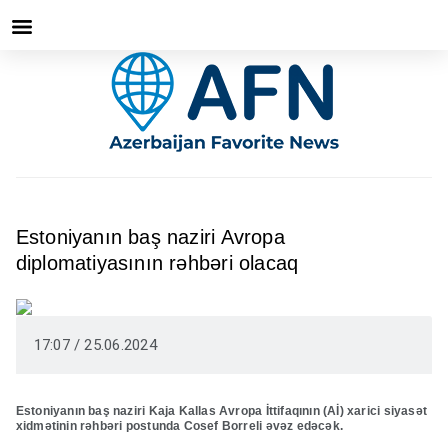
Estoniyanın baş naziri Avropa
diplomatiyasının rəhbəri olacaq
17:07 / 25.06.2024
Estoniyanın baş naziri Kaja Kallas Avropa İttifaqının (Aİ) xarici siyasət
xidmətinin rəhbəri postunda Cosef Borreli əvəz edəcək.