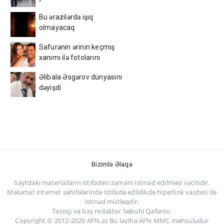
Bu ərazilərdə işıq
olmayacaq
Safurənin ərinin keçmiş
xanımı ilə fotolarını
paylaşdı
Əlibala Əsgərov dünyasını
dəyişdi
Bizimlə Əlaqə
Saytdakı materialların istifadəsi zamanı istinad edilməsi vacibdir.
Məlumat internet səhifələrində istifadə edildikdə hiperlink vasitəsi ilə
istinad mütləqdir.
Təsisçi və baş redaktor Səbuhi Qafarov.
Copyright © 2012-2020 AFN.az Bu layihə AFN MMC məhsuludur