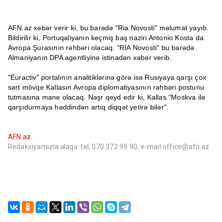
AFN.az xəbər verir ki, bu barədə "Ria Novosti" məlumat yayıb.
Bildirilir ki, Portuqaliyanın keçmiş baş naziri Antonio Kosta da
Avropa Şurasının rəhbəri olacaq. "RİA Novosti" bu barədə
Almaniyanın DPA agentliyinə istinadən xəbər verib.
"Euractiv" portalının analitiklərinə görə isə Rusiyaya qarşı çox
sərt mövqe Kallasın Avropa diplomatiyasının rəhbəri postunu
tutmasına mane olacaq. Nəşr qeyd edir ki, Kallas "Moskva ilə
qarşıdurmaya həddindən artıq diqqət yetirə bilər".
AFN.az
Redaksiyamızla əlaqə: tel; 070 372 99 90, e-mail office@afn.az