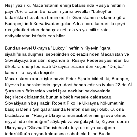
Nəşr yazır ki, Macarıstanın enerji balansında Rusiya neftinin
payı 70%-ə çatır. Bu həcmin yarısı əvvəllər “Lukoyl”un
tədarükləri hesabına təmin edilib. Gizinskanın sözlərinə görə,
Budapeşt indi Xorvatiyadan gələn Adria boru kəməri ilə qeyri-
rus şirkətlərindən daha çox neft ala və ya milli strateji
ehtiyatlardan istifadə edə bilər.
Bundan əvvəl Ukrayna “Lukoyl” neftinin Kiyevin “qara
siyahı”sına düşməsi səbəbindən öz ərazisindən Macarıstan və
Slovakiyaya tranzitini dayandırıb. Rusiya Federasiyasından bu
ölkələrə enerji təchizatı Ukrayna ərazisindən keçən “Drujba”
kəməri ilə həyata keçirilir.
Macarıstanın xarici işlər naziri Peter Sijarto bildirib ki, Budapeşt
Kiyevin bu hərəkətlərini qeyri-dost hesab edir və iyulun 22-də Aİ
Şurasının Brüsseldə xarici işlər nazirləri səviyyəsində
keçiriləcək iclasında bununla bağlı məsələ qaldıracaq.
Slovakiyanın baş naziri Robert Fiko ilə Ukrayna hökumətinin
başçısı Denis Şmıqal arasında telefon danışığı olub. O, ona
Bratislavanın “Rusiya-Ukrayna münasibətlərinin girovu olmaq
niyyətində olmadığını” söyləyib və vurğulayıb ki, Kiyevin qərarı
Ukraynaya “Slovnaft”ın istehsal etdiyi dizel yanacağının
tədarükünün dayandırılmasına səbəb ola bilər. Bu da