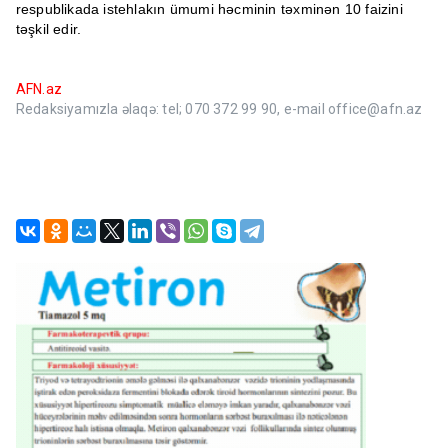
respublikada istehlakın ümumi həcminin təxminən 10 faizini
təşkil edir.
AFN.az
Redaksiyamızla əlaqə: tel; 070 372 99 90, e-mail office@afn.az