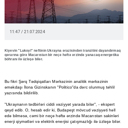
11:47 / 21.07.2024
Kiyevin "Lukoyl" neftinin Ukrayna ərazisindən tranzitini dayandırmaq
qərarına görə Macarıstan bir neçə həftə ərzində yanacaq-energetika
böhranı ilə üzləşə bilər.
Bu fikri Şərq Tədqiqatları Mərkəzinin analitik mərkəzinin
əməkdaşı İlona Gizinskanın "Politico"da dərc olunmuş təhlil
yazısında bildirilib.
"Ukraynanın tədbirləri ciddi vəziyyət yarada bilər", - ekspert
qeyd edib. O, hesab edir ki, Budapeşt mövcud vəziyyəti həll
edə bilməsə, cəmi bir neçə həftə ərzində Macarıstan sakinləri
enerji qiymətləri və elektrik enerjisi çatışmazlığı ilə üzləşə bilər.