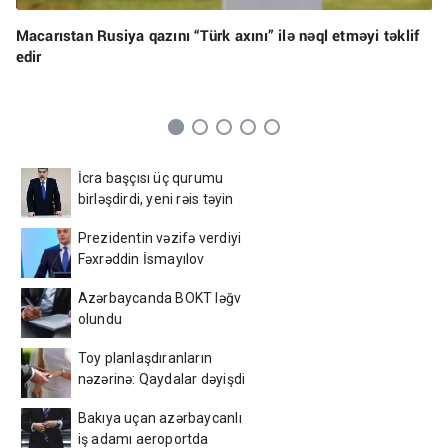
Macarıstan Rusiya qazını “Türk axını” ilə nəql etməyi təklif
edir
İcra başçısı üç qurumu
birləşdirdi, yeni rəis təyin
etdi - FOTO
Prezidentin vəzifə verdiyi
Fəxrəddin İsmayılov
kimdir? - DOSYE
Azərbaycanda BOKT ləğv
olundu
Toy planlaşdıranların
nəzərinə: Qaydalar dəyişdi
— Açıqlama
Bakıya uçan azərbaycanlı
iş adamı aeroportda