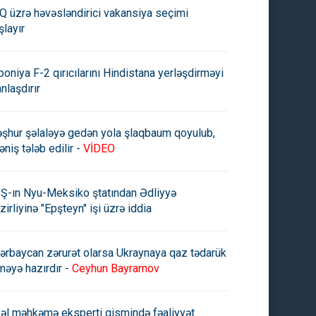
Q üzrə həvəsləndirici vakansiya seçimi
şlayır
poniya F-2 qırıcılarını Hindistana yerləşdirməyi
anlaşdırır
şhur şəlaləyə gedən yola şlaqbaum qoyulub,
əniş tələb edilir -
VİDEO
Ş-ın Nyu-Meksiko ştatından Ədliyyə
zirliyinə "Epşteyn" işi üzrə iddia
ərbaycan zərurət olarsa Ukraynaya qaz tədarük
məyə hazırdır -
Ceyhun Bayramov
əl məhkəmə eksperti qismində fəaliyyət