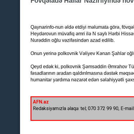
Fövqəladə Hallar Nazirliyində növbə
Qaynarinfo-nun əldə etdiyi məlumata görə, fövqə
Heydərovun müvafiq əmri ilə N saylı Hərbi Hiss
Nurəddin oğlu vəzifəsindən azad edilib.
Onun yerinə polkovnik Vəliyev Kənan Şahlar oğlu
Qeyd edək ki, polkovnik Şəmsəddin Əmrahov Tür
fəsadlarının aradan qaldırılmasına dəstək məqsəd
humanitar yardıma nəzarət edən səlahiyyətli şəxs
AFN.az
Redaksiyamızla əlaqə: tel; 070 372 99 90, E-mail