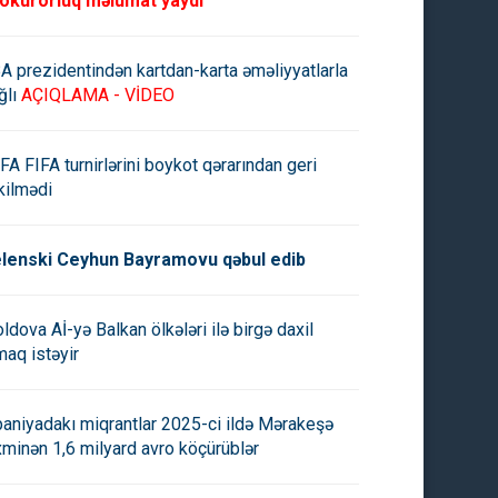
okurorluq məlumat yaydı
A prezidentindən kartdan-karta əməliyyatlarla
ğlı
AÇIQLAMA - VİDEO
FA FIFA turnirlərini boykot qərarından geri
kilmədi
lenski Ceyhun Bayramovu qəbul edib
ldova Aİ-yə Balkan ölkələri ilə birgə daxil
maq istəyir
paniyadakı miqrantlar 2025-ci ildə Mərakeşə
xminən 1,6 milyard avro köçürüblər