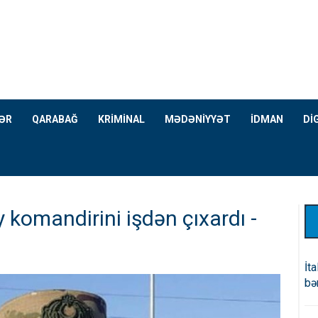
ƏR
QARABAĞ
KRİMİNAL
MƏDƏNİYYƏT
İDMAN
Dİ
komandirini işdən çıxardı -
İt
bə