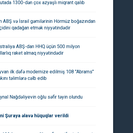
utada 1300-dən çox azyaşlı miqrant qalıb
an ABŞ və İsrail gəmilərinin Hörmüz boğazından
çidini qadağan etmək niyyətindədir
straliya ABŞ-dan HHQ üçün 500 milyon
llarlıq raket almaq niyyətindədir
yvan ilk dəfə modernize edilmiş 108 "Abrams"
nkını təlimlərə cəlb edib
an Əsədov da vəzifəsindən
Kəmaləddin Heydərov keçmiş
d edildi
rəisi özünə köməkçi təyin etdi
ynal Nağdəliyevin oğlu səfir təyin olundu
ni Şuraya əlavə hüquqlar verildi