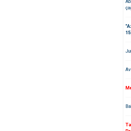
Ab
çağ
"A
15
Ju
Av
Me
Ba
Tə