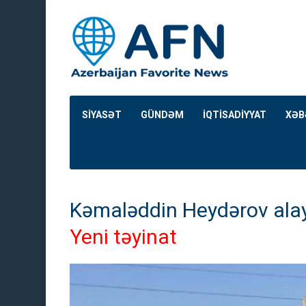
SİYASƏT
GÜNDƏM
İQTİSADİYYAT
XƏB
Kəmaləddin Heydərov alay 
Yeni təyinat