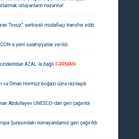
stərmək istəyənlərin nəzərinə!
uran Tovuz” serbiyalı müdafiəçi transfer edib
CON-a yeni səlahiyyətlər verildi
ezidentdən AZAL-la bağlı
FƏRMAN
an və Oman Hormüz boğazı üzrə razılaşdı
man Abdullayev UNESCO-dan geri çağırıldı
ropa Şurasındakı nümayəndəmiz geri çağırıldı