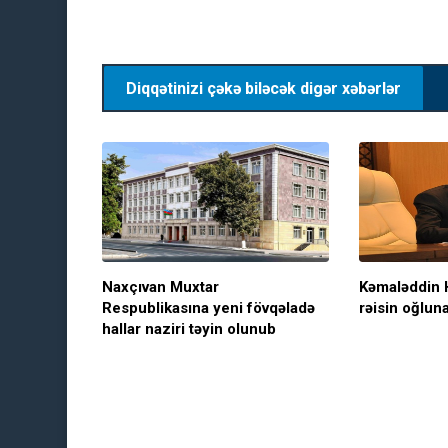
Diqqətinizi çəkə biləcək digər xəbərlər
Naxçıvan Muxtar
Kəmaləddin 
Respublikasına yeni fövqəladə
rəisin oğluna
hallar naziri təyin olunub