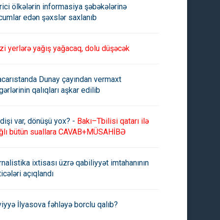
rici ölkələrin informasiya şəbəkələrinə
cumlar edən şəxslər saxlanıb
zi yerlərə yağış yağacaq, dolu düşəcək
carıstanda Dunay çayından vermaxt
gərlərinin qalıqları aşkar edilib
dişi var, dönüşü yox? -
Bakı–Tbilisi qatarı ilə
ğlı bütün suallara CAVAB+MÜSAHİBƏ
rnalistika ixtisası üzrə qabiliyyət imtahanının
ticələri açıqlandı
viyyə İlyasova fəhləyə borclu qalıb?