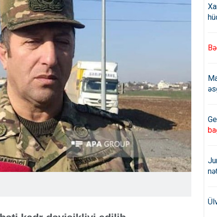
Xa
hü
Bə
Ma
əs
Ge
ba
Ju
nə
Ül