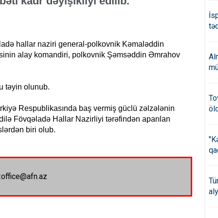
ti kadr dəyişikliyi edilib.
İs
təd
ladə hallar naziri general-polkovnik Kəmaləddin
əsinin alay komandiri, polkovnik Şəmsəddin Əmrahov
Al
mü
 təyin olunub.
To
kiyə Respublikasında baş vermiş güclü zəlzələnin
öl
ilə Fövqəladə Hallar Nazirliyi tərəfindən aparılan
lərdən biri olub.
"K
qa
:office@afn.az
Tü
al