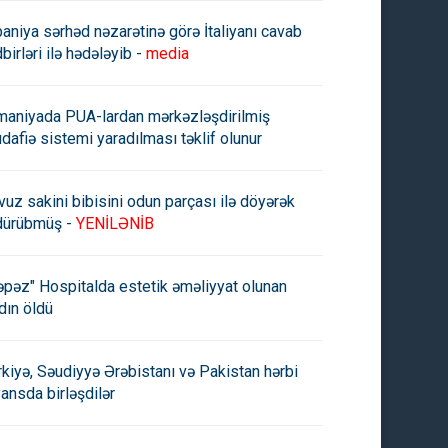
paniya sərhəd nəzarətinə görə İtaliyanı cavab
birləri ilə hədələyib -
media
maniyada PUA-lardan mərkəzləşdirilmiş
dafiə sistemi yaradılması təklif olunur
vuz sakini bibisini odun parçası ilə döyərək
dürübmüş -
YENİLƏNİB
əpəz" Hospitalda estetik əməliyyat olunan
dın öldü
rkiyə, Səudiyyə Ərəbistanı və Pakistan hərbi
yansda birləşdilər