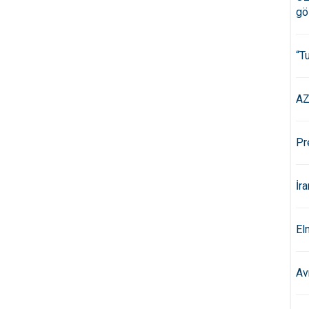
gö
“T
AZ
Pr
İr
El
Av