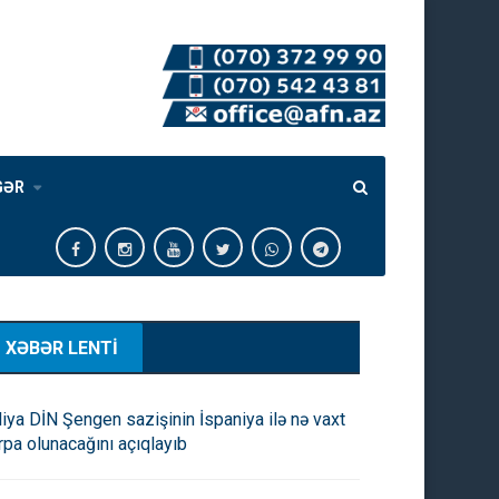
GƏR
XƏBƏR LENTİ
aliya DİN Şengen sazişinin İspaniya ilə nə vaxt
rpa olunacağını açıqlayıb