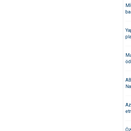
Mİ
ba
Ya
pl
Mə
öd
AB
Na
Az
et
Öz