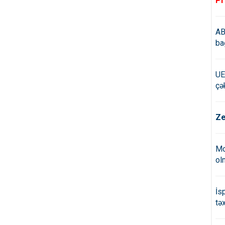
Pr
AB
ba
UE
çə
Ze
Mo
ol
İs
tə