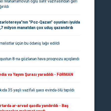
el Məhərrəmovun oğlu səfir vəzifəsindən geri
ırıldı
zərlotereya"nın "Poz-Qazan" oyunları iyulda
,7 milyon manatdan çox uduş qazandırıb
rnalistlər üçün bu ödəniş ləğv edildi
qustun 8-nə gözlənən hava proqnozu açıqlandı
dia və Yayım Şurası yaradıldı - FƏRMAN
kıda 35 yaşlı vəzifəli şəxs evində ölü tapıldı
rtərdə ər-arvad qəsdlə yandırılıb - Baş