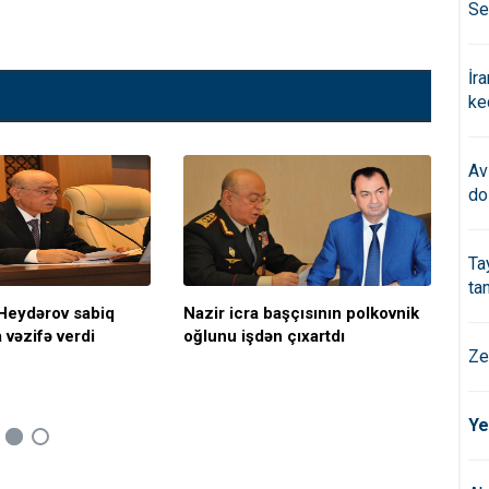
Se
İr
ke
Av
do
Ta
ta
Heydərov sabiq
Nazir icra başçısının polkovnik
Elx
 vəzifə verdi
oğlunu işdən çıxartdı
aza
Ze
Ye