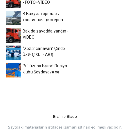
- FOTO+VİDEO
В Баку загорелась
топливная цистерна -
ВИДЕО
Bakıda zavodda yanğın -
VİDEO
“Xəzər canavarı” Çində
ÜZƏ ÇIXDI - ABŞ
kəşfiyyatı ŞOKDA
Pul üzünə həsrət Rusiya
klubu Şeydayevə nə
verəcək?
Bizimlə Əlaqə
Saytdakı materialların istifadəsi zamanı istinad edilməsi vacibdir.