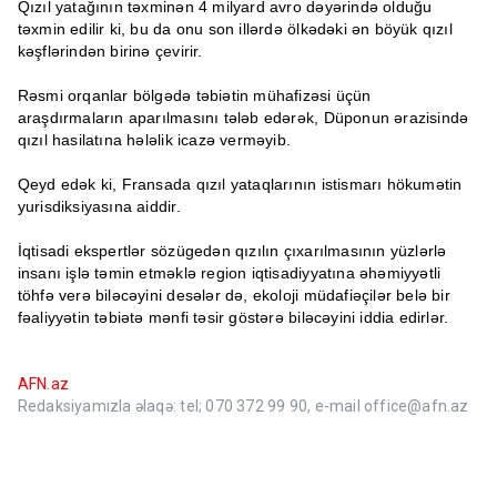
Qızıl yatağının təxminən 4 milyard avro dəyərində olduğu
təxmin edilir ki, bu da onu son illərdə ölkədəki ən böyük qızıl
kəşflərindən birinə çevirir.
Rəsmi orqanlar bölgədə təbiətin mühafizəsi üçün
araşdırmaların aparılmasını tələb edərək, Düponun ərazisində
qızıl hasilatına hələlik icazə verməyib.
Qeyd edək ki, Fransada qızıl yataqlarının istismarı hökumətin
yurisdiksiyasına aiddir.
İqtisadi ekspertlər sözügedən qızılın çıxarılmasının yüzlərlə
insanı işlə təmin etməklə region iqtisadiyyatına əhəmiyyətli
töhfə verə biləcəyini desələr də, ekoloji müdafiəçilər belə bir
fəaliyyətin təbiətə mənfi təsir göstərə biləcəyini iddia edirlər.
AFN.az
Redaksiyamızla əlaqə: tel; 070 372 99 90, e-mail office@afn.az