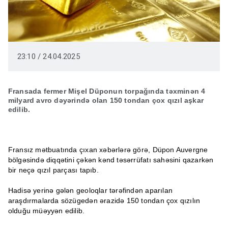
23:10 / 24.04.2025
Fransada fermer Mişel Düponun torpağında təxminən 4
milyard avro dəyərində olan 150 tondan çox qızıl aşkar
edilib.
Fransız mətbuatında çıxan xəbərlərə görə, Düpon Auvergne
bölgəsində diqqətini çəkən kənd təsərrüfatı sahəsini qazarkən
bir neçə qızıl parçası tapıb.
Hadisə yerinə gələn geoloqlar tərəfindən aparılan
araşdırmalarda sözügedən ərazidə 150 ​​tondan çox qızılın
olduğu müəyyən edilib.