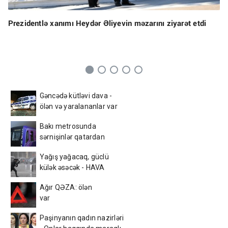
Prezidentlə xanımı Heydər Əliyevin məzarını ziyarət etdi
Gəncədə kütləvi dava -
ölən və yaralananlar var
Bakı metrosunda
sərnişinlər qatardan
DÜŞÜRÜLDÜLƏR - FOTO -
Yağış yağacaq, güclü
VİDEO
külək əsəcək - HAVA
PROQNOZU
Ağır QƏZA: ölən
var
Paşinyanın qadın nazirləri