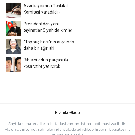
Azərbaycanda Təşkilat
Komitəsi yaradıldı -
SƏRƏNCAM
Prezidentdən yeni
təyinatlar:Siyahıda kimlər
var?
“Toppuş bacı”nın ailəsində
daha bir ağır itki
Bibisini odun parçası ilə
xəsarətlər yetirərək
öldürüb - FOTO
Bizimlə Əlaqə
Saytdakı materialların istifadəsi zamanı istinad edilməsi vacibdir.
Məlumat internet səhifələrində istifadə edildikdə hiperlink vasitəsi ilə