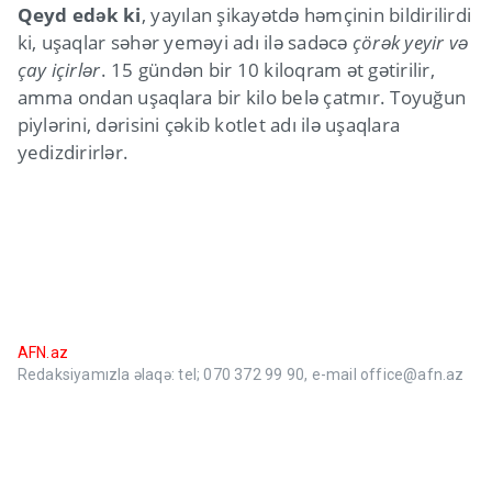
Qeyd edək ki
, yayılan şikayətdə həmçinin bildirilirdi
ki, uşaqlar səhər yeməyi adı ilə sadəcə
çörək yeyir və
çay içirlər
. 15 gündən bir 10 kiloqram ət gətirilir,
amma ondan uşaqlara bir kilo belə çatmır. Toyuğun
piylərini, dərisini çəkib kotlet adı ilə uşaqlara
yedizdirirlər.
AFN.az
Redaksiyamızla əlaqə: tel; 070 372 99 90, e-mail office@afn.az