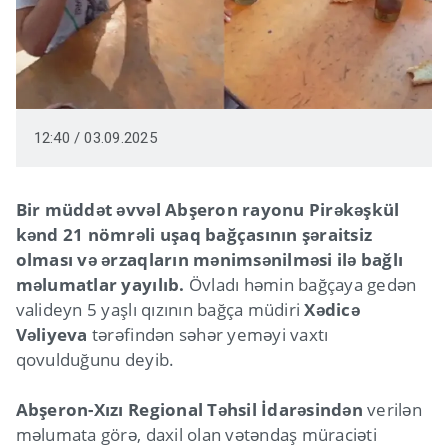
12:40 / 03.09.2025
Bir müddət əvvəl Abşeron rayonu Pirəkəşkül
kənd 21 nömrəli uşaq bağçasının şəraitsiz
olması və ərzaqların mənimsənilməsi ilə bağlı
məlumatlar yayılıb.
Övladı həmin bağçaya gedən
valideyn 5 yaşlı qızının bağça müdiri
Xədicə
Vəliyeva
tərəfindən səhər yeməyi vaxtı
qovulduğunu deyib.
Abşeron-Xızı Regional Təhsil İdarəsindən
verilən
məlumata görə, daxil olan vətəndaş müraciəti