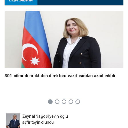
Digər xəbərlər
301 nömrəli məktəbin direktoru vəzifəsindən azad edildi
Zeynal Nağdəliyevin oğlu
səfir təyin olundu