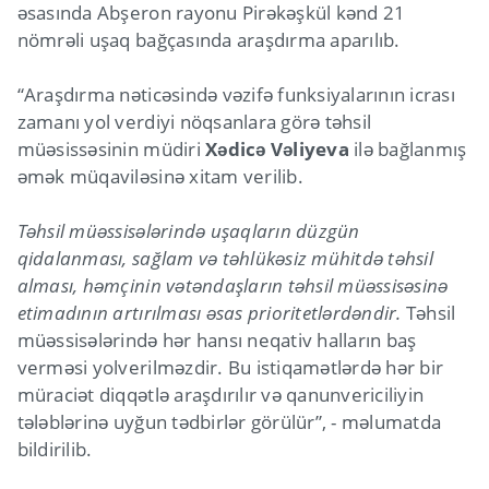
əsasında Abşeron rayonu Pirəkəşkül kənd 21
nömrəli uşaq bağçasında araşdırma aparılıb.
“Araşdırma nəticəsində vəzifə funksiyalarının icrası
zamanı yol verdiyi nöqsanlara görə təhsil
müəsissəsinin müdiri
Xədicə Vəliyeva
ilə bağlanmış
əmək müqaviləsinə xitam verilib.
Təhsil müəssisələrində uşaqların düzgün
qidalanması, sağlam və təhlükəsiz mühitdə təhsil
alması, həmçinin vətəndaşların təhsil müəssisəsinə
etimadının artırılması əsas prioritetlərdəndir.
Təhsil
müəssisələrində hər hansı neqativ halların baş
verməsi yolverilməzdir. Bu istiqamətlərdə hər bir
müraciət diqqətlə araşdırılır və qanunvericiliyin
tələblərinə uyğun tədbirlər görülür”, - məlumatda
bildirilib.