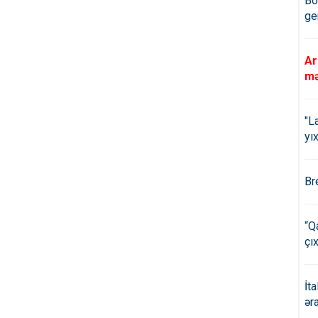
Bö
ge
Ar
mə
"L
yıx
Br
“Q
çıx
İt
ər