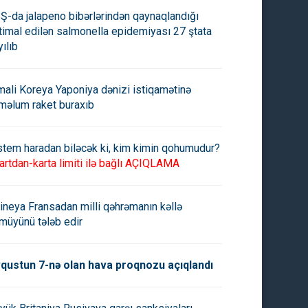
Ş-da jalapeno bibərlərindən qaynaqlandığı
timal edilən salmonella epidemiyası 27 ştata
yılıb
mali Koreya Yaponiya dənizi istiqamətinə
məlum raket buraxıb
stem haradan biləcək ki, kim kimin qohumudur?
artdan-karta limiti ilə bağlı AÇIQLAMA
ineya Fransadan milli qəhrəmanın kəllə
müyünü tələb edir
qustun 7-nə olan hava proqnozu açıqlandı