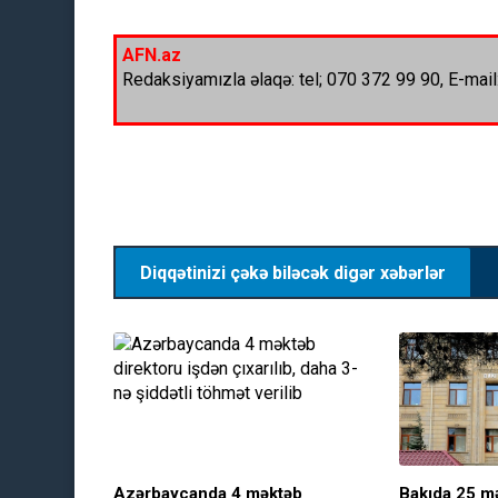
AFN.az
Redaksiyamızla əlaqə: tel; 070 372 99 90, E-mail
Diqqətinizi çəkə biləcək digər xəbərlər
Azərbaycanda 4 məktəb
Bakıda 25 m