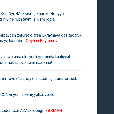
Ş-ın Nyu-Meksiko ştatından Ədliyyə
zirliyinə "Epşteyn" işi üzrə iddia
ərbaycan zərurət olarsa Ukraynaya qaz tədarük
məyə hazırdır -
Ceyhun Bayramov
əl məhkəmə eksperti qismində fəaliyyət
stərmək istəyənlərin nəzərinə!
uran Tovuz” serbiyalı müdafiəçi transfer edib
CON-a yeni səlahiyyətlər verildi
ezidentdən AZAL-la bağlı
FƏRMAN
məktəbdə yoxlama aparıldı -
Bakıda məktəb direktoru işdən