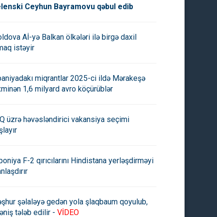
lenski Ceyhun Bayramovu qəbul edib
ldova Aİ-yə Balkan ölkələri ilə birgə daxil
maq istəyir
paniyadakı miqrantlar 2025-ci ildə Mərakeşə
xminən 1,6 milyard avro köçürüblər
Q üzrə həvəsləndirici vakansiya seçimi
şlayır
poniya F-2 qırıcılarını Hindistana yerləşdirməyi
anlaşdırır
şhur şəlaləyə gedən yola şlaqbaum qoyulub,
əniş tələb edilir -
VİDEO