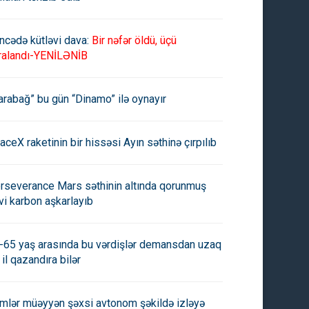
ncədə kütləvi dava:
Bir nəfər öldü, üçü
ralandı-YENİLƏNİB
arabağ” bu gün “Dinamo” ilə oynayır
aceX raketinin bir hissəsi Ayın səthinə çırpılıb
rseverance Mars səthinin altında qorunmuş
vi karbon aşkarlayıb
-65 yaş arasında bu vərdişlər demansdan uzaq
 il qazandıra bilər
imlər müəyyən şəxsi avtonom şəkildə izləyə