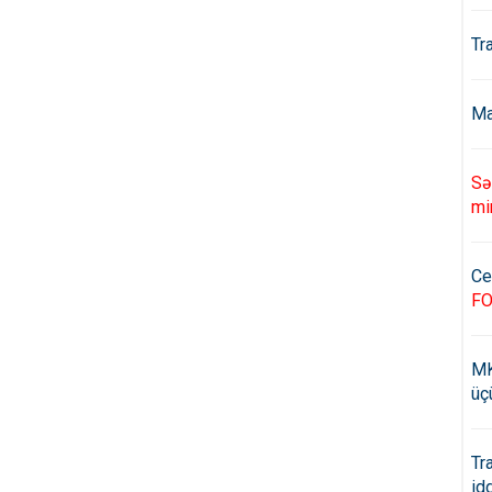
Tr
Ma
Sə
mi
Ce
F
MK
üç
Tr
id