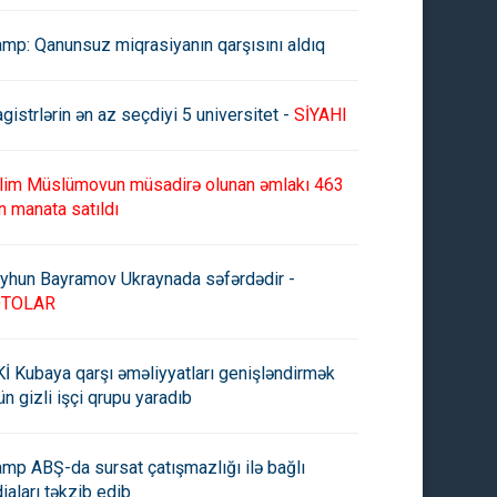
amp: Qanunsuz miqrasiyanın qarşısını aldıq
gistrlərin ən az seçdiyi 5 universitet -
SİYAHI
lim Müslümovun müsadirə olunan əmlakı 463
n manata satıldı
yhun Bayramov Ukraynada səfərdədir -
OTOLAR
İ Kubaya qarşı əməliyyatları genişləndirmək
ün gizli işçi qrupu yaradıb
amp ABŞ-da sursat çatışmazlığı ilə bağlı
diaları təkzib edib