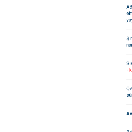
AB
eh
ya
Şi
na
Si
-
k
Qv
sü
Av