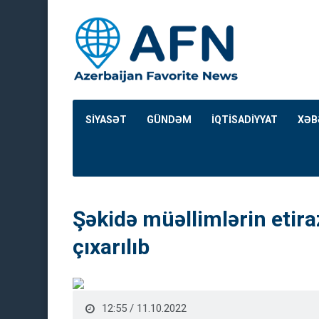
SİYASƏT
GÜNDƏM
İQTİSADİYYAT
XƏB
Şəkidə müəllimlərin etiraz
çıxarılıb
12:55 / 11.10.2022