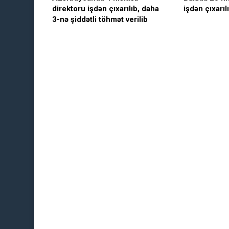
direktoru işdən çıxarılıb, daha
işdən çıxarıl
3-nə şiddətli töhmət verilib