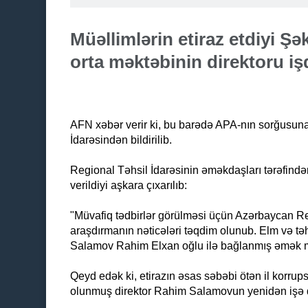
Müəllimlərin etiraz etdiyi Ş
orta məktəbinin direktoru işd
AFN xəbər verir ki, bu barədə APA-nın sorğusun
İdarəsindən bildirilib.
Regional Təhsil İdarəsinin əməkdaşları tərəfində
verildiyi aşkara çıxarılıb:
"Müvafiq tədbirlər görülməsi üçün Azərbaycan Re
araşdırmanın nəticələri təqdim olunub. Elm və tə
Salamov Rahim Elxan oğlu ilə bağlanmış əmək mü
Qeyd edək ki, etirazın əsas səbəbi ötən il korrup
olunmuş direktor Rahim Salamovun yenidən işə q