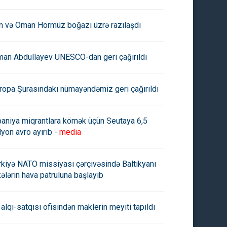
çıxarılıb
an və Oman Hormüz boğazı üzrə razılaşdı
man Abdullayev UNESCO-dan geri çağırıldı
ropa Şurasındakı nümayəndəmiz geri çağırıldı
paniya miqrantlara kömək üçün Seutaya 6,5
lyon avro ayırıb -
media
rkiyə NATO missiyası çərçivəsində Baltikyanı
kələrin hava patruluna başlayıb
 alqı-satqısı ofisindən maklerin meyiti tapıldı