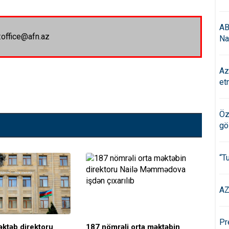
AB
:office@afn.az
Na
Az
et
Öz
gö
“T
AZ
Pr
əktəb direktoru
187 nömrəli orta məktəbin
Bu 