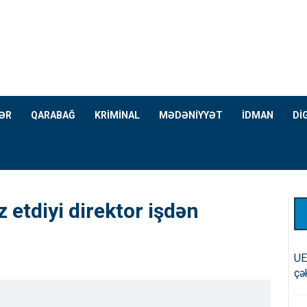
ƏR
QARABAĞ
KRİMİNAL
MƏDƏNİYYƏT
İDMAN
Dİ
 etdiyi direktor işdən
UE
çə