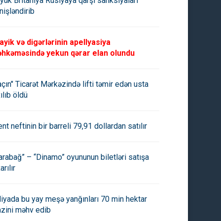
yük Britaniya Rusiyaya qarşı sanksiyaları
nişləndirib
ayik və digərlərinin apellyasiya
hkəməsində yekun qərar elan olundu
açın" Ticarət Mərkəzində lifti təmir edən usta
ılıb öldü
ent neftinin bir barreli 79,91 dollardan satılır
arabağ” – “Dinamo” oyununun biletləri satışa
arılır
aliyada bu yay meşə yanğınları 70 min hektar
azini məhv edib