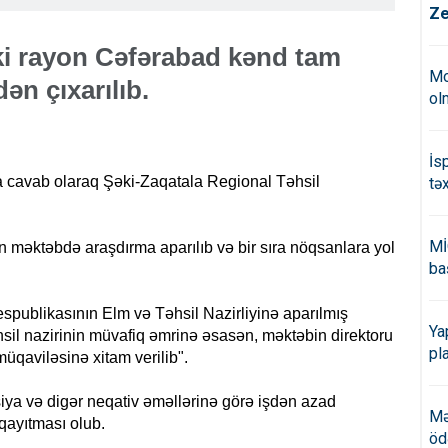
Ze
əki rayon Cəfərabad kənd tam
Mo
ən çıxarılıb.
ol
İs
a cavab olaraq Şəki-Zaqatala Regional Təhsil
tə
Mİ
n məktəbdə araşdırma aparılıb və bir sıra nöqsanlara yol
ba
spublikasının Elm və Təhsil Nazirliyinə aparılmış
Ya
hsil nazirinin müvafiq əmrinə əsasən, məktəbin direktoru
pl
qaviləsinə xitam verilib".
siya və digər neqativ əməllərinə görə işdən azad
Mə
ayıtması olub.
öd