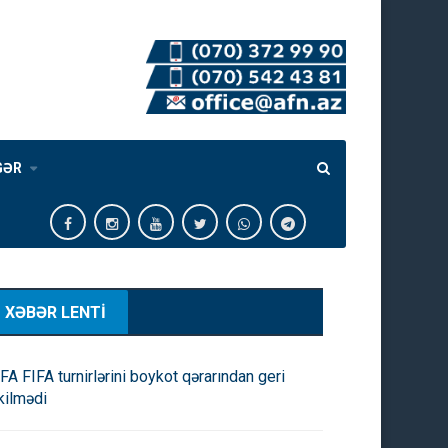
GƏR
XƏBƏR LENTİ
FA FIFA turnirlərini boykot qərarından geri
kilmədi