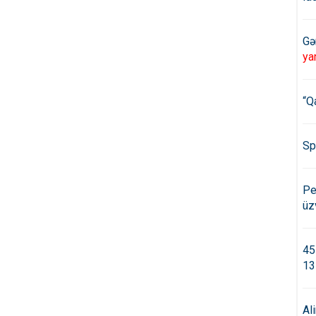
Gə
ya
“Q
Sp
Pe
üz
45
13
Al