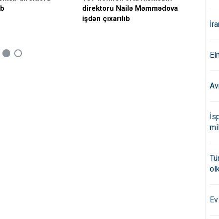
ıb
direktoru Nailə Məmmədova
işdən çıxarılıb
İr
El
Av
İs
mi
Tü
öl
Ev