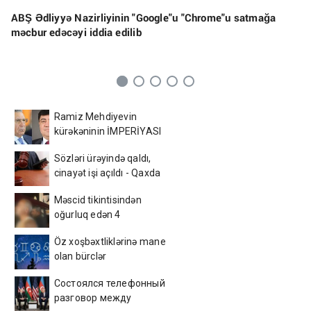
ABŞ Ədliyyə Nazirliyinin "Google"u "Chrome"u satmağa
məcbur edəcəyi iddia edilib
Ramiz Mehdiyevin
kürəkəninin İMPERİYASI
ÇÖKÜR - Bakının
Sözləri ürəyində qaldı,
mərkəzində yandırılan
cinayət işi açıldı - Qaxda
arxivlər və... - ŞOK
gənc oğlanın sevgi bəlası
DETALLAR
Məscid tikintisindən
oğurluq edən 4
azərbaycanlı tutuldu –
Öz xoşbəxtliklərinə mane
Foto
olan bürclər
Состоялся телефонный
разговор между