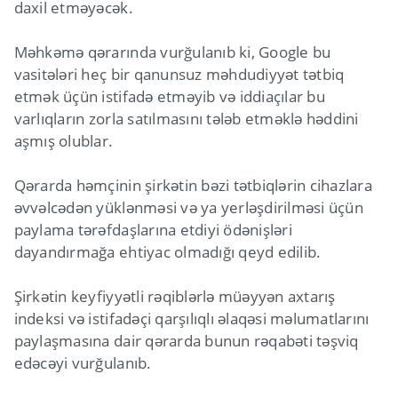
daxil etməyəcək.
Məhkəmə qərarında vurğulanıb ki, Google bu
vasitələri heç bir qanunsuz məhdudiyyət tətbiq
etmək üçün istifadə etməyib və iddiaçılar bu
varlıqların zorla satılmasını tələb etməklə həddini
aşmış olublar.
Qərarda həmçinin şirkətin bəzi tətbiqlərin cihazlara
əvvəlcədən yüklənməsi və ya yerləşdirilməsi üçün
paylama tərəfdaşlarına etdiyi ödənişləri
dayandırmağa ehtiyac olmadığı qeyd edilib.
Şirkətin keyfiyyətli rəqiblərlə müəyyən axtarış
indeksi və istifadəçi qarşılıqlı əlaqəsi məlumatlarını
paylaşmasına dair qərarda bunun rəqabəti təşviq
edəcəyi vurğulanıb.