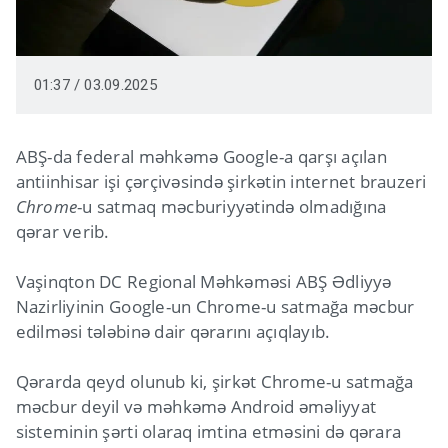
01:37 / 03.09.2025
ABŞ-da federal məhkəmə Google-a qarşı açılan
antiinhisar işi çərçivəsində şirkətin internet brauzeri
Chrome
-u satmaq məcburiyyətində olmadığına
qərar verib.
Vaşinqton DC Regional Məhkəməsi ABŞ Ədliyyə
Nazirliyinin Google-un Chrome-u satmağa məcbur
edilməsi tələbinə dair qərarını açıqlayıb.
Qərarda qeyd olunub ki, şirkət Chrome-u satmağa
məcbur deyil və məhkəmə Android əməliyyat
sisteminin şərti olaraq imtina etməsini də qərara