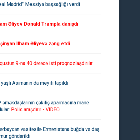
eal Madrid” Messiyə başsağlığı verdi
ham Əliyev Donald Trampla danışdı
şinyan İlham Əliyevə zəng etdi
qustun 9-na 40 dərəcə isti proqnozlaşdırılır
 yaşlı Asimanın da meyiti tapıldı
V əməkdaşlarının çəkiliş aparmasına mane
ular:
Polis araşdırır - VİDEO
ərbaycan vasitəsilə Ermənistana buğda və daş
mür göndərildi