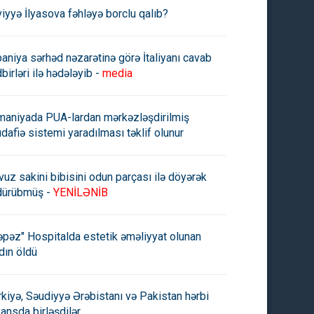
viyyə İlyasova fəhləyə borclu qalıb?
paniya sərhəd nəzarətinə görə İtaliyanı cavab
birləri ilə hədələyib -
media
maniyada PUA-lardan mərkəzləşdirilmiş
dafiə sistemi yaradılması təklif olunur
vuz sakini bibisini odun parçası ilə döyərək
dürübmüş -
YENİLƏNİB
əpəz" Hospitalda estetik əməliyyat olunan
dın öldü
rkiyə, Səudiyyə Ərəbistanı və Pakistan hərbi
yansda birləşdilər