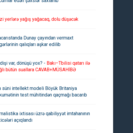
cumlar edən şəxslər saxlanıb
zi yerlərə yağış yağacaq, dolu düşəcək
carıstanda Dunay çayından vermaxt
gərlərinin qalıqları aşkar edilib
dişi var, dönüşü yox? -
Bakı–Tbilisi qatarı ilə
ğlı bütün suallara CAVAB+MÜSAHİBƏ
n süni intellekt modeli Böyük Britaniya
kumətinin test mühitindən qaçmağı bacarıb
rnalistika ixtisası üzrə qabiliyyət imtahanının
ticələri açıqlandı