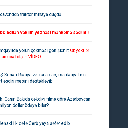
cavənddə traktor minaya düşdü
bs edilən vəkilin yeznəsi məhkəmə sədridir
mqayıtda yolun çökməsi genişlənir:
Obyektlər
r an uça bilər - VİDEO
Ş Senatı Rusiya və İrana qarşı sanksiyaların
rtləşdirilməsini dəstəkləyib
ki Çanın Bakıda çəkdiyi filmə görə Azərbaycan
milyon dollar ödəyə bilər?
lenski ilk dəfə Serbiyaya səfər edib