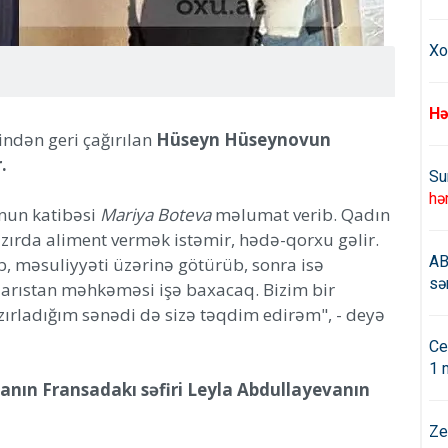
Xo
Hə
indən geri çağırılan
Hüseyn Hüseynovun
.
Su
hə
onun katibəsi
Mariya Boteva
məlumat verib. Qadın
azırda aliment vermək istəmir, hədə-qorxu gəlir.
AB
b, məsuliyyəti üzərinə götürüb, sonra isə
sə
arıstan məhkəməsi işə baxacaq. Bizim bir
zırladığım sənədi də sizə təqdim edirəm", - deyə
Ce
1 
ın Fransadakı səfiri Leyla Abdullayevanın
Ze