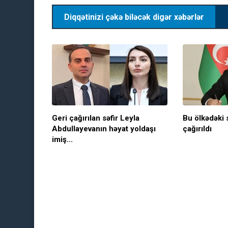
Diqqətinizi çəkə biləcək digər xəbərlər
Geri çağırılan səfir Leyla
Bu ölkədəki s
Abdullayevanın həyat yoldaşı
çağırıldı
imiş...