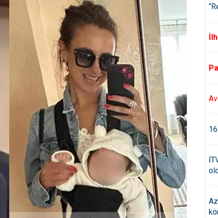
“R
İl
Pa
Av
16
İT
old
Az
kö