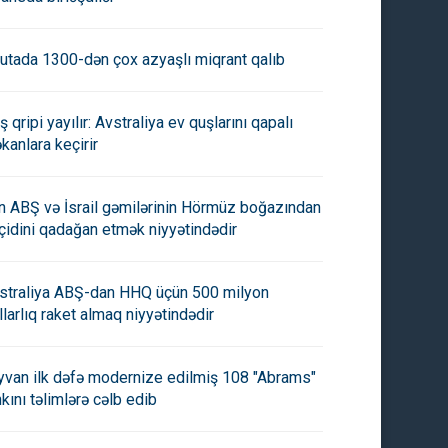
utada 1300-dən çox azyaşlı miqrant qalıb
ş qripi yayılır: Avstraliya ev quşlarını qapalı
kanlara keçirir
an ABŞ və İsrail gəmilərinin Hörmüz boğazından
çidini qadağan etmək niyyətindədir
oğan Xəzər İbrahimi qəbul
Azərbaycanın Yunanıstandakı
i -
səfiri geri çağırılıb
straliya ABŞ-dan HHQ üçün 500 milyon
llarlıq raket almaq niyyətindədir
yvan ilk dəfə modernize edilmiş 108 "Abrams"
nkını təlimlərə cəlb edib