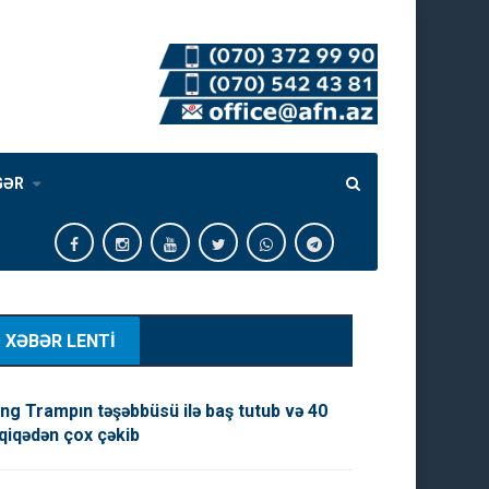
GƏR
XƏBƏR LENTİ
ng Trampın təşəbbüsü ilə baş tutub və 40
qiqədən çox çəkib