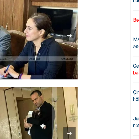
hü
Bə
Ma
əs
Ge
ba
Çi
hö
Ju
nə