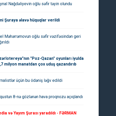
ynal Nağdəliyevin oğlu səfir təyin olundu
ni Şuraya əlavə hüquqlar verildi
el Məhərrəmovun oğlu səfir vəzifəsindən geri
ırıldı
zərlotereya"nın "Poz-Qazan" oyunları iyulda
,7 milyon manatdan çox uduş qazandırıb
rnalistlər üçün bu ödəniş ləğv edildi
qustun 8-nə gözlənən hava proqnozu açıqlandı
dia və Yayım Şurası yaradıldı - FƏRMAN