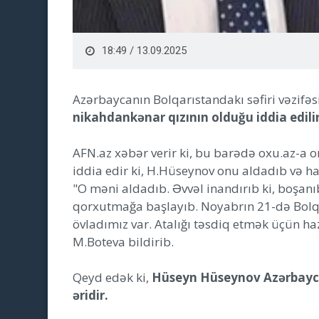
18:49 / 13.09.2025
Azərbaycanın Bolqarıstandakı səfiri vəzifəs
nikahdankənar qızının olduğu iddia edilir
AFN.az xəbər verir ki, bu barədə oxu.az-a 
iddia edir ki, H.Hüseynov onu aldadıb və h
"O məni aldadıb. Əvvəl inandırıb ki, boşanı
qorxutmağa başlayıb. Noyabrın 21-də Bolq
övladımız var. Atalığı təsdiq etmək üçün ha
M.Boteva bildirib.
Qeyd edək ki,
Hüseyn Hüseynov Azərbaycan
əridir.