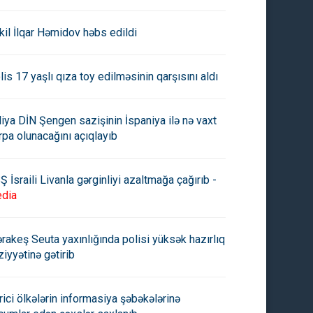
kil İlqar Həmidov həbs edildi
lis 17 yaşlı qıza toy edilməsinin qarşısını aldı
aliya DİN Şengen sazişinin İspaniya ilə nə vaxt
rpa olunacağını açıqlayıb
Ş İsraili Livanla gərginliyi azaltmağa çağırıb -
dia
rakeş Seuta yaxınlığında polisi yüksək hazırlıq
ziyyətinə gətirib
rici ölkələrin informasiya şəbəkələrinə