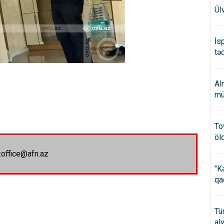
Ül
İs
təd
Al
mü
To
öl
:office@afn.az
"K
qa
Tü
al