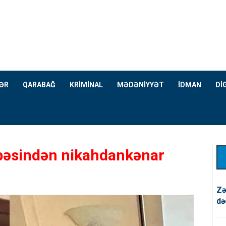
ƏR
QARABAĞ
KRİMİNAL
MƏDƏNİYYƏT
İDMAN
Dİ
tibəsindən nikahdankənar
Zə
də