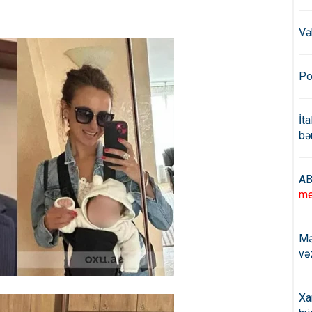
Və
Po
İt
bə
AB
me
Mə
və
Xa