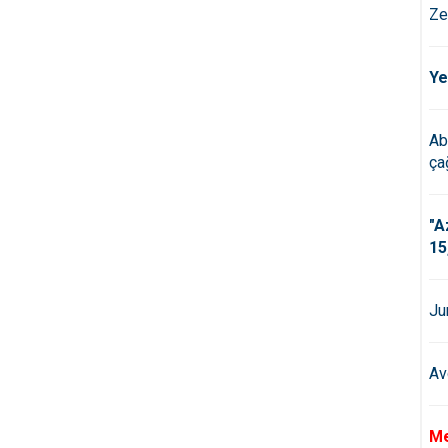
Ze
Ye
Ab
çağ
"A
15
Ju
Av
Me