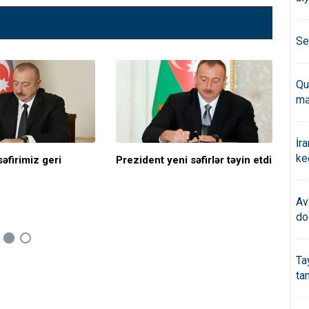
Se
Qu
mə
İr
ke
əfirimiz geri
Prezident yeni səfirlər təyin etdi
Ərd
etd
Av
do
Ta
ta