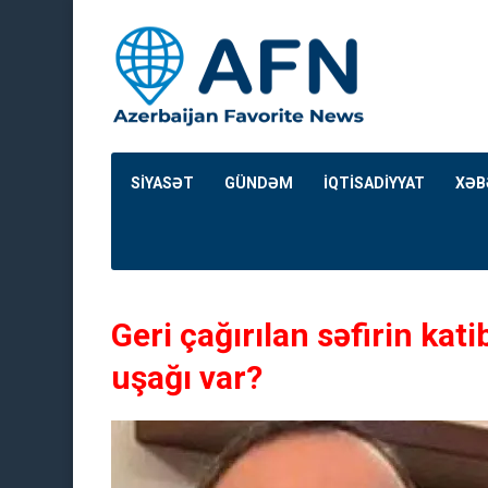
SİYASƏT
GÜNDƏM
İQTİSADİYYAT
XƏB
Geri çağırılan səfirin ka
uşağı var?