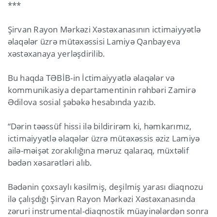
***
Şirvan Rayon Mərkəzi Xəstəxanasının ictimaiyyətlə
əlaqələr üzrə mütəxəssisi Lamiyə Qanbayeva
xəstəxanaya yerləşdirilib.
Bu haqda TƏBİB-in İctimaiyyətlə əlaqələr və
kommunikasiya departamentinin rəhbəri Zamirə
Ədilova sosial şəbəkə hesabında yazıb.
“Dərin təəssüf hissi ilə bildirirəm ki, həmkarımız,
ictimaiyyətlə əlaqələr üzrə mütəxəssis əziz Lamiyə
ailə-məişət zorakılığına məruz qalaraq, müxtəlif
bədən xəsarətləri alıb.
Bədənin çoxsaylı kəsilmiş, deşilmiş yarası diaqnozu
ilə çalışdığı Şirvan Rayon Mərkəzi Xəstəxanasında
zəruri instrumental-diaqnostik müayinələrdən sonra