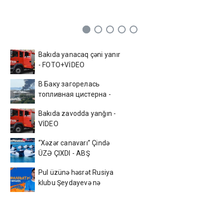
Bakıda yanacaq çəni yanır
- FOTO+VİDEO
В Баку загорелась
топливная цистерна -
ВИДЕО
Bakıda zavodda yanğın -
VİDEO
“Xəzər canavarı” Çində
ÜZƏ ÇIXDI - ABŞ
kəşfiyyatı ŞOKDA
Pul üzünə həsrət Rusiya
klubu Şeydayevə nə
verəcək?