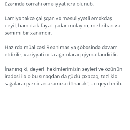
üzərində cərrahi əməliyyat icra olunub.
Lamiyə təkcə çalışqan və məsuliyyətli əməkdaş
deyil, həm də kifayət qədər mülayim, mehriban və
səmimi bir xanımdır.
Hazırda müalicəsi Reanimasiya şöbəsində davam
etdirilir, vəziyyəti orta ağır olaraq qiymətləndirilir.
İnanırıq ki, dəyərli həkimlərimizin səyləri və özünün
iradəsi ilə o bu sınaqdan da güclü çıxacaq, tezliklə
sağalaraq yenidən aramıza dönəcək”, - o qeyd edib.