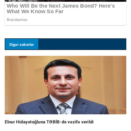
Digər xəbərlər
Elnur Hidayətoğluna TƏBİB-də vəzifə verildi