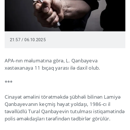
21:57 / 06.10.2025
APA-nın məlumatına görə, L. Qanbayeva
xəstəxanaya 11 bıçaq yarası ilə daxil olub.
***
Cinayət əməlini törətməkdə şübhəli bilinən Lamiyə
Qanbayevanın keçmiş həyat yoldaşı, 1986-cı il
təvəllüdlü Tural Qanbayevin tutulması istiqamətində
polis əməkdaşları tərəfindən tədbirlər görülür.