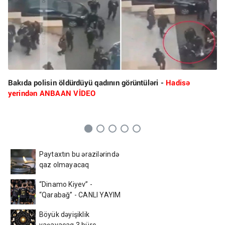
Bakıda polisin öldürdüyü qadının görüntüləri -
Hadisə
yerindən ANBAAN VİDEO
Paytaxtın bu ərazilərində
qaz olmayacaq
“Dinamo Kiyev” -
“Qarabağ” - CANLI YAYIM
Böyük dəyişiklik