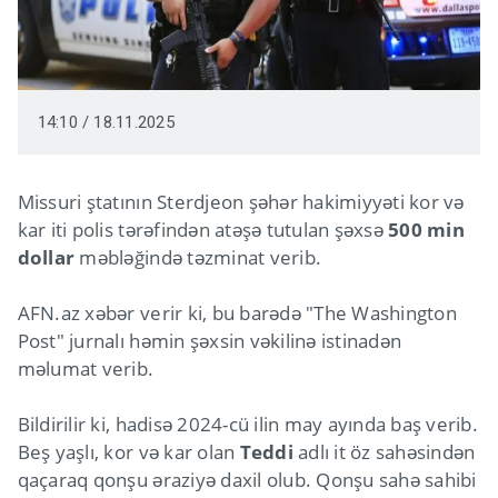
14:10 / 18.11.2025
Missuri ştatının Sterdjeon şəhər hakimiyyəti kor və
kar iti polis tərəfindən atəşə tutulan şəxsə
500 min
dollar
məbləğində təzminat verib.
AFN.az xəbər verir ki, bu barədə "The Washington
Post" jurnalı həmin şəxsin vəkilinə istinadən
məlumat verib.
Bildirilir ki, hadisə 2024-cü ilin may ayında baş verib.
Beş yaşlı, kor və kar olan
Teddi
adlı it öz sahəsindən
qaçaraq qonşu əraziyə daxil olub. Qonşu sahə sahibi