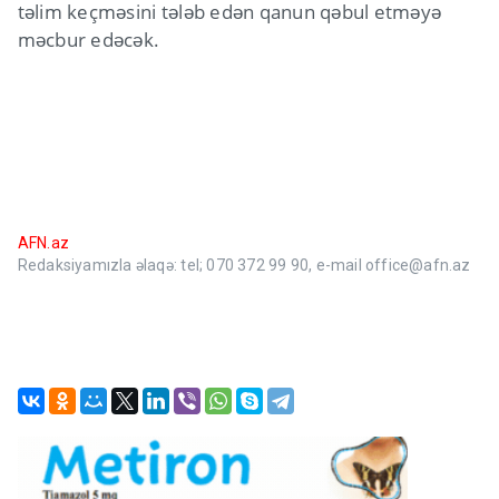
təlim keçməsini tələb edən qanun qəbul etməyə
məcbur edəcək.
AFN.az
Redaksiyamızla əlaqə: tel; 070 372 99 90, e-mail office@afn.az