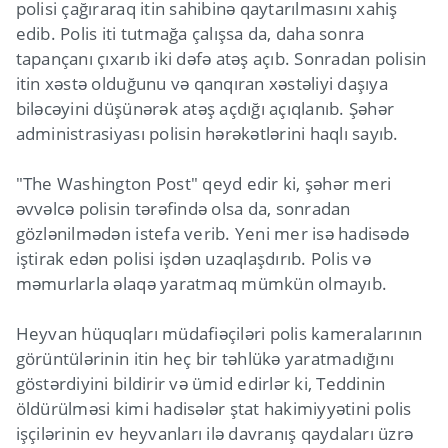
polisi çağıraraq itin sahibinə qaytarılmasını xahiş
edib. Polis iti tutmağa çalışsa da, daha sonra
tapançanı çıxarıb iki dəfə atəş açıb. Sonradan polisin
itin xəstə olduğunu və qanqıran xəstəliyi daşıya
biləcəyini düşünərək atəş açdığı açıqlanıb. Şəhər
administrasiyası polisin hərəkətlərini haqlı sayıb.
"The Washington Post" qeyd edir ki, şəhər meri
əvvəlcə polisin tərəfində olsa da, sonradan
gözlənilmədən istefa verib. Yeni mer isə hadisədə
iştirak edən polisi işdən uzaqlaşdırıb. Polis və
məmurlarla əlaqə yaratmaq mümkün olmayıb.
Heyvan hüquqları müdafiəçiləri polis kameralarının
görüntülərinin itin heç bir təhlükə yaratmadığını
göstərdiyini bildirir və ümid edirlər ki, Teddinin
öldürülməsi kimi hadisələr ştat hakimiyyətini polis
işçilərinin ev heyvanları ilə davranış qaydaları üzrə