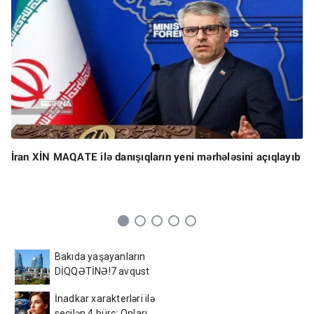
İran XİN MAQATE ilə danışıqların yeni mərhələsini açıqlayıb
Bakıda yaşayanların
DİQQƏTİNƏ!7 avqust
2026-cı il saat 00:00-dan
İnadkar xarakterləri ilə
etibarən...
seçilən 4 bürc: Onları