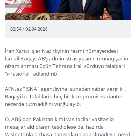
02:54 / 02.04.2026
İran Xarici İşlər Nazirliyinin rəsmi nümayəndəsi
İsmail Bəqayi ABŞ administrasiyasının münaqişənin
nizamlanması üçün Tehrana irəli sürdüyü tələbləri
"irrasional" adlandırıb.
AFN.az "ISNA" agentliyinə istinadən xəbər verir ki,
Bəqayi bu tələblərin heç bir kompromis variantını
nəzərdə tutmadığını vurğulayıb.
O, ABŞ-dan Pakistan kimi vasitəçilər vasitəsilə
mesajlar aldıqlarını təsdiqləsə də, hazırda
Vaşinqtonla birbaşa danışıqların aparılmadığını qeyd