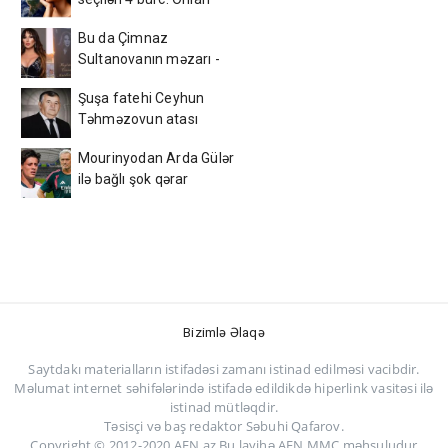
fikrindən döndərmək
Bu da Çimnaz
çətindir
Sultanovanın məzarı -
VİDEO
Şuşa fatehi Ceyhun
Təhməzovun atası
dünyasını dəyişdi
Mourinyodan Arda Gülər
ilə bağlı şok qərar
Bizimlə Əlaqə
Saytdakı materialların istifadəsi zamanı istinad edilməsi vacibdir.
Məlumat internet səhifələrində istifadə edildikdə hiperlink vasitəsi ilə
istinad mütləqdir.
Təsisçi və baş redaktor Səbuhi Qafarov.
Copyright © 2012-2020 AFN.az Bu layihə AFN MMC məhsuludur