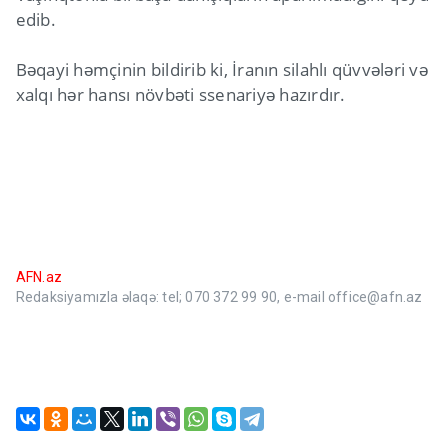
edib.
Bəqayi həmçinin bildirib ki, İranın silahlı qüvvələri və
xalqı hər hansı növbəti ssenariyə hazırdır.
AFN.az
Redaksiyamızla əlaqə: tel; 070 372 99 90, e-mail office@afn.az