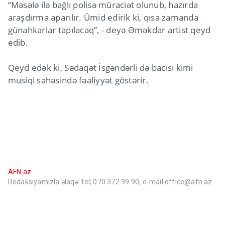
“Məsələ ilə bağlı polisə müraciət olunub, hazırda
araşdırma aparılır. Ümid edirik ki, qısa zamanda
günahkarlar tapılacaq”, - deyə Əməkdar artist qeyd
edib.
Qeyd edək ki, Sədaqət İsgəndərli də bacısı kimi
musiqi sahəsində fəaliyyət göstərir.
AFN.az
Redaksiyamızla əlaqə: tel; 070 372 99 90, e-mail office@afn.az