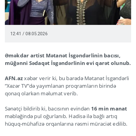
12:41 / 08.05.2026
Əməkdar artist Mətanət İsgəndərlinin bacısı,
müğənni Sədaqət İsgəndərlinin evi qarət olunub.
AFN.az
xəbər verir ki, bu barədə Mətanət İsgəndərli
“Xəzər TV”də yayımlanan proqramların birində
qonaq olarkən məlumat verib.
Sənətçi bildirib ki, bacısının evindən
16 min manat
məbləğində pul oğurlanıb. Hadisə ilə bağlı artıq
hüquq-mühafizə orqanlarına rəsmi müraciət edilib.