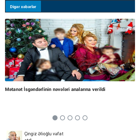
Digər xəbərlər
Mətanət İsgəndərlinin nəvələri analarına verildi
Çingiz Əlioğlu vəfat