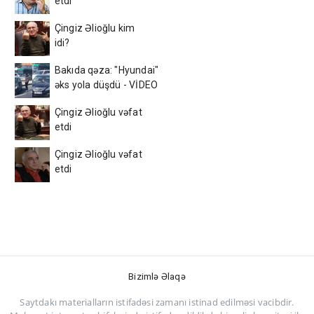
etdi
Çingiz Əlioğlu kim
idi?
Bakıda qəza: "Hyundai"
əks yola düşdü - VİDEO
Çingiz Əlioğlu vəfat
etdi
Çingiz Əlioğlu vəfat
etdi
Bizimlə Əlaqə
Saytdakı materialların istifadəsi zamanı istinad edilməsi vacibdir.