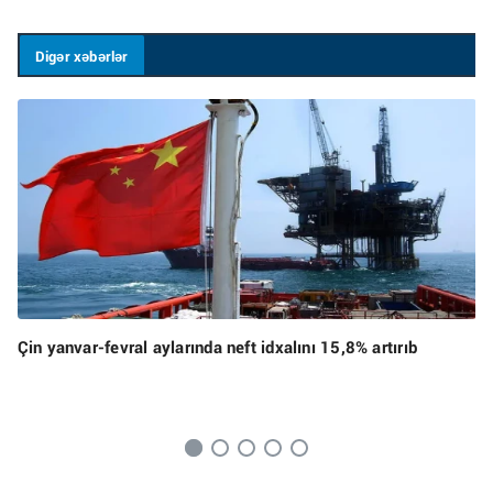
Digər xəbərlər
Çin yanvar-fevral aylarında neft idxalını 15,8% artırıb