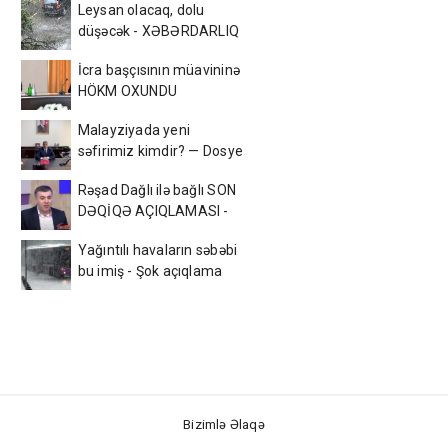
Leysan olacaq, dolu
düşəcək - XƏBƏRDARLIQ
İcra başçısının müavininə
HÖKM OXUNDU
Malayziyada yeni
səfirimiz kimdir? — Dosye
Rəşad Dağlı ilə bağlı SON
DƏQİQƏ AÇIQLAMASI -
Azadlığa çıxır? (VİDEO)
Yağıntılı havaların səbəbi
bu imiş - Şok açıqlama
Bizimlə Əlaqə