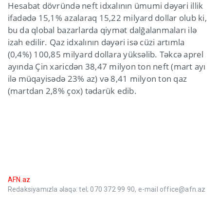
Hesabat dövründə neft idxalının ümumi dəyəri illik
ifadədə 15,1% azalaraq 15,22 milyard dollar olub ki,
bu da qlobal bazarlarda qiymət dalğalanmaları ilə
izah edilir. Qaz idxalının dəyəri isə cüzi artımla
(0,4%) 100,85 milyard dollara yüksəlib. Təkcə aprel
ayında Çin xaricdən 38,47 milyon ton neft (mart ayı
ilə müqayisədə 23% az) və 8,41 milyon ton qaz
(martdan 2,8% çox) tədarük edib.
AFN.az
Redaksiyamızla əlaqə: tel; 070 372 99 90, e-mail office@afn.az