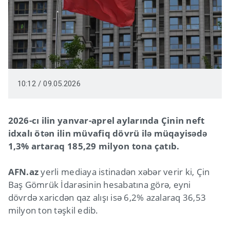
10:12 / 09.05.2026
2026-cı ilin yanvar-aprel aylarında Çinin neft
idxalı ötən ilin müvafiq dövrü ilə müqayisədə
1,3% artaraq 185,29 milyon tona çatıb.
AFN.az
yerli mediaya istinadən xəbər verir ki, Çin
Baş Gömrük İdarəsinin hesabatına görə, eyni
dövrdə xaricdən qaz alışı isə 6,2% azalaraq 36,53
milyon ton təşkil edib.