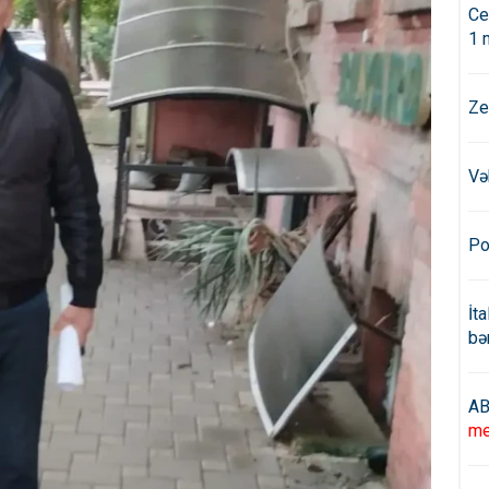
Ce
1 
Ze
Və
Po
İt
bə
AB
me