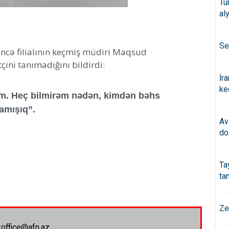
Tü
al
Se
Gəncə filialının keçmiş müdiri Maqsud
ni tanımadığını bildirdi:
İr
ke
şam. Heç bilmirəm nədən, kimdən bəhs
mamışıq”.
Av
do
Ta
ta
Ze
:office@afn.az