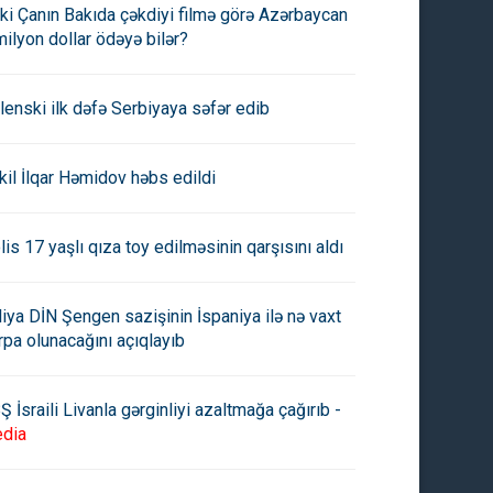
ki Çanın Bakıda çəkdiyi filmə görə Azərbaycan
milyon dollar ödəyə bilər?
lenski ilk dəfə Serbiyaya səfər edib
kil İlqar Həmidov həbs edildi
lis 17 yaşlı qıza toy edilməsinin qarşısını aldı
aliya DİN Şengen sazişinin İspaniya ilə nə vaxt
rpa olunacağını açıqlayıb
Ş İsraili Livanla gərginliyi azaltmağa çağırıb -
dia