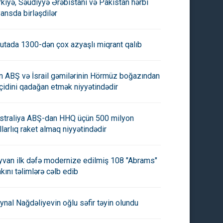
rkiyə, Səudiyyə Ərəbistanı və Pakistan hərbi
yansda birləşdilər
utada 1300-dən çox azyaşlı miqrant qalıb
an ABŞ və İsrail gəmilərinin Hörmüz boğazından
çidini qadağan etmək niyyətindədir
straliya ABŞ-dan HHQ üçün 500 milyon
llarlıq raket almaq niyyətindədir
yvan ilk dəfə modernize edilmiş 108 "Abrams"
nkını təlimlərə cəlb edib
ynal Nağdəliyevin oğlu səfir təyin olundu