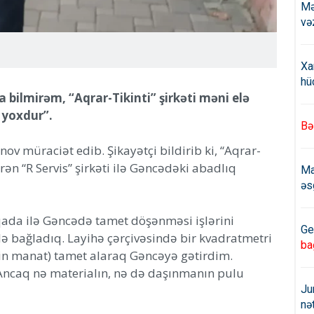
Mə
və
Xa
hü
a bilmirəm, “Aqrar-Tikinti” şirkəti məni elə
ə yoxdur”.
Bə
ov müraciət edib. Şikayətçi bildirib ki, “Aqrar-
ərən “R Servis” şirkəti ilə Gəncədəki abadlıq
Ma
əs
qada ilə Gəncədə tamet döşənməsi işlərini
Ge
ə bağladıq. Layihə çərçivəsində bir kvadratmetri
ba
n manat) tamet alaraq Gəncəyə gətirdim.
ncaq nə materialın, nə də daşınmanın pulu
Ju
nə