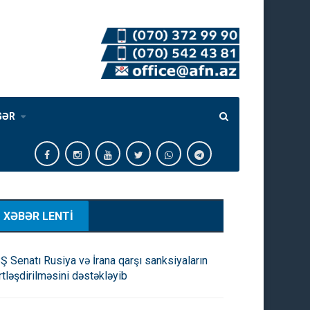
GƏR
XƏBƏR LENTİ
Ş Senatı Rusiya və İrana qarşı sanksiyaların
rtləşdirilməsini dəstəkləyib