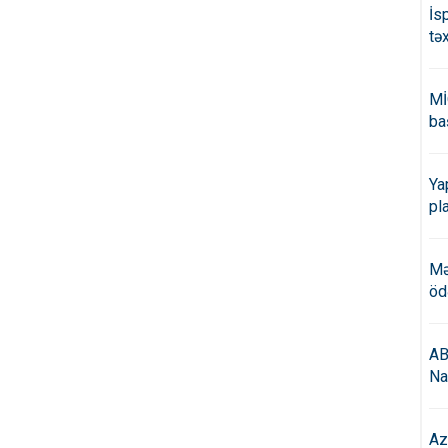
İs
tə
Mİ
ba
Ya
pl
Mə
öd
AB
Na
Az