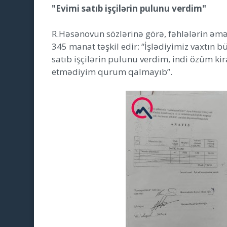
"Evimi satıb işçilərin pulunu verdim"
R.Həsənovun sözlərinə görə, fəhlələrin ə
345 manat təşkil edir: “İşlədiyimiz vaxtın 
satıb işçilərin pulunu verdim, indi özüm ki
etmədiyim qurum qalmayıb”.