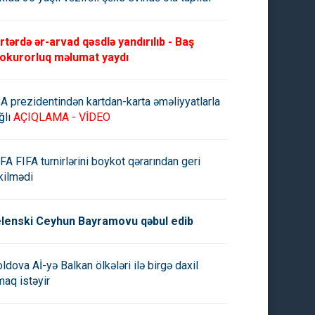
rtərdə ər-arvad qəsdlə yandırılıb - Baş
okurorluq məlumat yaydı
A prezidentindən kartdan-karta əməliyyatlarla
ğlı
AÇIQLAMA - VİDEO
FA FIFA turnirlərini boykot qərarından geri
kilmədi
lenski Ceyhun Bayramovu qəbul edib
ldova Aİ-yə Balkan ölkələri ilə birgə daxil
maq istəyir