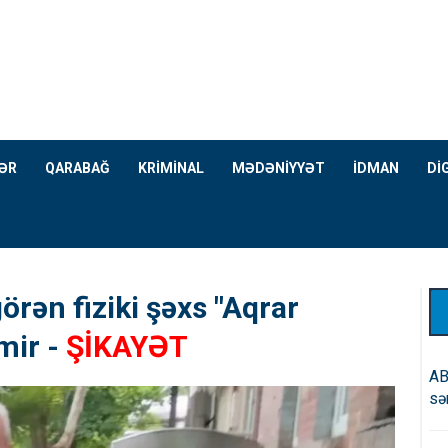
ƏR
QARABAĞ
KRİMİNAL
MƏDƏNİYYƏT
İDMAN
Dİ
örən fiziki şəxs "Aqrar
mir -
ŞİKAYƏT
AB
sə