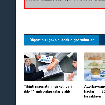
Diqqətinizi çəkə biləcək digər xəbərlər
Tikinti maqnatının şirkəti cari
Azərbaycand
ildə 41 milyonluq sifariş alıb
haqlarının 80
hesablayır