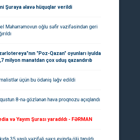
ni Şuraya əlavə hüquqlar verildi
el Məhərrəmovun oğlu səfir vəzifəsindən geri
ırıldı
zərlotereya"nın "Poz-Qazan" oyunları iyulda
,7 milyon manatdan çox uduş qazandırıb
rnalistlər üçün bu ödəniş ləğv edildi
qustun 8-nə gözlənən hava proqnozu açıqlandı
rar Sığorta"nın yatırım
“Bir gecədə maşınımı, evimi
dia və Yayım Şurası yaradıldı - FƏRMAN
asətində uğursuzluq -
satıb Rafaelə verdim” -
kıda 35 yaşlı vəzifəli şəxs evində ölü tapıldı