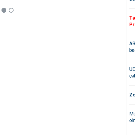
Tə
Pr
AB
ba
UE
çə
Ze
Mo
ol