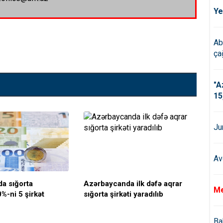
Ye
Ab
çağ
"A
15
Ju
Av
a sığorta
Azərbaycanda ilk dəfə aqrar
"Aq
Me
%-ni 5 şirkət
sığorta şirkəti yaradılıb
siy
Ba