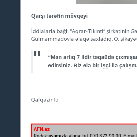
Qarşı tərəfin mövqeyi
İddialarla bağlı “Aqrar-Tikinti” şirkətinin 
Gülməmmədovla əlaqə saxladıq. O, şikayətçi
“Mən artıq 7 ildir təqaüdə çıxmı
edirsiniz. Biz elə bir işçi ilə çalış
Qafqazinfo
AFN.az
Redaksiyamızla əlaqə: tel; 070 372 99 90, E-mail