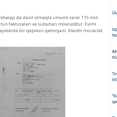
Ül
məkhaqqı da daxil olmaqla ümumi zərər 115 min
bütün fakturaları və sübutları mövcuddur. Evimi
İs
rayələrdə bir qəpiksiz qalmışam. İllərdir müraciət
təd
Al
mü
To
öl
"K
qa