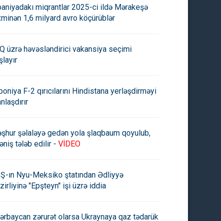
paniyadakı miqrantlar 2025-ci ildə Mərakeşə
xminən 1,6 milyard avro köçürüblər
Q üzrə həvəsləndirici vakansiya seçimi
şlayır
poniya F-2 qırıcılarını Hindistana yerləşdirməyi
anlaşdırır
şhur şəlaləyə gedən yola şlaqbaum qoyulub,
əniş tələb edilir -
VİDEO
Ş-ın Nyu-Meksiko ştatından Ədliyyə
zirliyinə "Epşteyn" işi üzrə iddia
ərbaycan zərurət olarsa Ukraynaya qaz tədarük