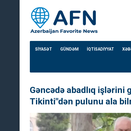
SİYASƏT
GÜNDƏM
İQTİSADİYYAT
XƏB
Gəncədə abadlıq işlərini g
Tikinti"dən pulunu ala bil