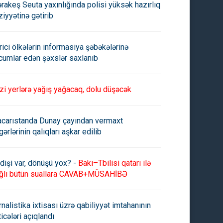
rakeş Seuta yaxınlığında polisi yüksək hazırlıq
ziyyətinə gətirib
rici ölkələrin informasiya şəbəkələrinə
cumlar edən şəxslər saxlanıb
zi yerlərə yağış yağacaq, dolu düşəcək
carıstanda Dunay çayından vermaxt
gərlərinin qalıqları aşkar edilib
dişi var, dönüşü yox? -
Bakı–Tbilisi qatarı ilə
ğlı bütün suallara CAVAB+MÜSAHİBƏ
rnalistika ixtisası üzrə qabiliyyət imtahanının
ticələri açıqlandı