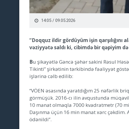
14:05 / 09.05.2026
“Doqquz ildir gördüyüm işin qarşılığını al
vəziyyətə saldı ki, cibimdə bir qəpiyim d
B
u şikayətlə Gəncə şəhər sakini Rəsul Həsən
Tikinti” şirkətinin tərkibində fəaliyyət göst
işlərinə cəlb edilib:
“VÖEN əsasında yaratdığım 25 nəfərlik bri
görmüşük. 2016-cı ilin avqustunda müqavil
10 manat olmaqla 7000 kvadratmetr (70 mi
Daşınma üçün 16 min manat xərc çəkdim. A
ödənildi”.