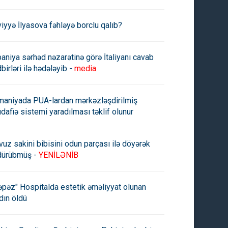
viyyə İlyasova fəhləyə borclu qalıb?
paniya sərhəd nəzarətinə görə İtaliyanı cavab
birləri ilə hədələyib -
media
maniyada PUA-lardan mərkəzləşdirilmiş
dafiə sistemi yaradılması təklif olunur
vuz sakini bibisini odun parçası ilə döyərək
dürübmüş -
YENİLƏNİB
əpəz" Hospitalda estetik əməliyyat olunan
dın öldü