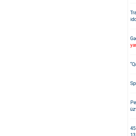
Tr
id
Gə
ya
“Q
Sp
Pe
üz
45
13