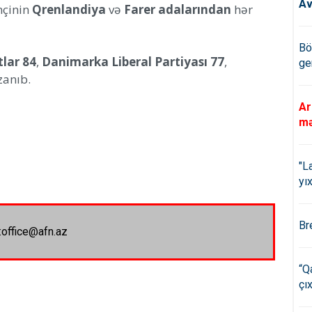
Av
mçinin
Qrenlandiya
və
Farer adalarından
hər
Bö
lar 84
,
Danimarka Liberal Partiyası 77
,
ge
anıb.
Ar
mə
"L
yıx
Br
:office@afn.az
“Q
çıx