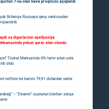
qustun 7-nə olan hava proqnozu açıqlandı
yük Britaniya Rusiyaya qarşı sanksiyaları
nişləndirib
ayik və digərlərinin apellyasiya
hkəməsində yekun qərar elan olundu
açın" Ticarət Mərkəzində lifti təmir edən usta
ılıb öldü
ent neftinin bir barreli 79,91 dollardan satılır
arabağ” – “Dinamo” oyununun biletləri satışa
arılır