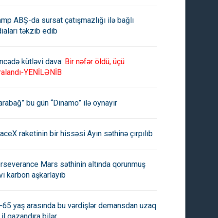
amp ABŞ-da sursat çatışmazlığı ilə bağlı
diaları təkzib edib
ncədə kütləvi dava:
Bir nəfər öldü, üçü
ralandı-YENİLƏNİB
arabağ” bu gün “Dinamo” ilə oynayır
aceX raketinin bir hissəsi Ayın səthinə çırpılıb
rseverance Mars səthinin altında qorunmuş
vi karbon aşkarlayıb
-65 yaş arasında bu vərdişlər demansdan uzaq
 il qazandıra bilər