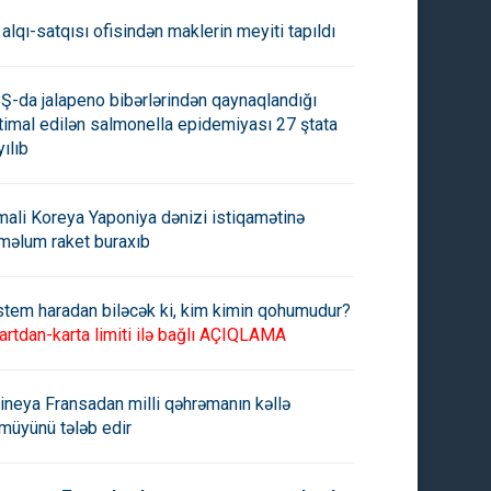
 alqı-satqısı ofisindən maklerin meyiti tapıldı
Ş-da jalapeno bibərlərindən qaynaqlandığı
timal edilən salmonella epidemiyası 27 ştata
yılıb
mali Koreya Yaponiya dənizi istiqamətinə
məlum raket buraxıb
stem haradan biləcək ki, kim kimin qohumudur?
artdan-karta limiti ilə bağlı AÇIQLAMA
ineya Fransadan milli qəhrəmanın kəllə
müyünü tələb edir