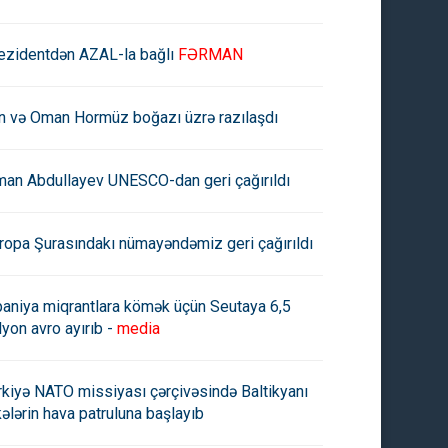
ezidentdən AZAL-la bağlı
FƏRMAN
an və Oman Hormüz boğazı üzrə razılaşdı
man Abdullayev UNESCO-dan geri çağırıldı
ropa Şurasındakı nümayəndəmiz geri çağırıldı
paniya miqrantlara kömək üçün Seutaya 6,5
lyon avro ayırıb -
media
rkiyə NATO missiyası çərçivəsində Baltikyanı
kələrin hava patruluna başlayıb