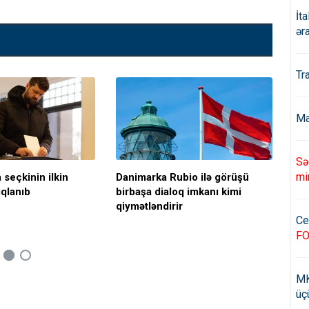
İt
ər
Tr
Ma
Sə
mi
 seçkinin ilkin
Danimarka Rubio ilə görüşü
Cas
ıqlanıb
birbaşa dialoq imkanı kimi
açı
qiymətləndirir
Ce
F
MK
üç