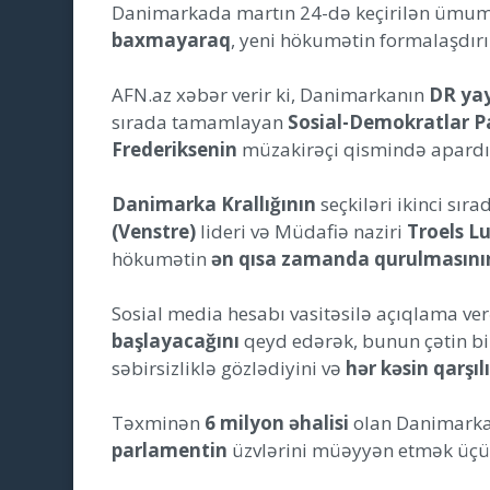
Danimarkada martın 24-də keçirilən ümumi
baxmayaraq
, yeni hökumətin formalaşdırı
AFN.az xəbər verir ki, Danimarkanın
DR yay
sırada tamamlayan
Sosial-Demokratlar Pa
Frederiksenin
müzakirəçi qismində apard
Danimarka Krallığının
seçkiləri ikinci sıra
(Venstre)
lideri və Müdafiə naziri
Troels L
hökumətin
ən qısa zamanda qurulmasının
Sosial media hesabı vasitəsilə açıqlama v
başlayacağını
qeyd edərək, bunun çətin bir
səbirsizliklə gözlədiyini və
hər kəsin qarşı
Təxminən
6 milyon əhalisi
olan Danimarkad
parlamentin
üzvlərini müəyyən etmək üçün