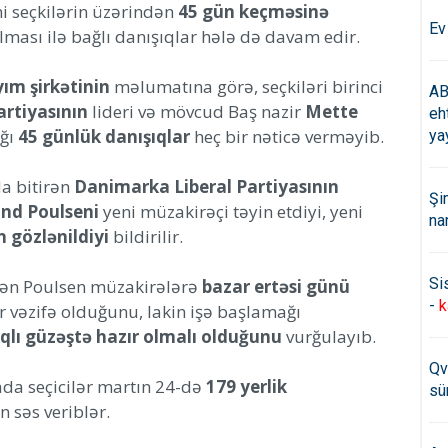
 seçkilərin üzərindən
45 gün keçməsinə
Ev
lması ilə bağlı danışıqlar hələ də davam edir.
ım şirkətinin
məlumatına görə, seçkiləri birinci
AB
rtiyasının
lideri və mövcud Baş nazir
Mette
eh
ığı
45 günlük danışıqlar
heç bir nəticə verməyib.
ya
da bitirən
Danimarka Liberal Partiyasının
Şi
und Poulseni
yeni müzakirəçi təyin etdiyi, yeni
na
 gözlənildiyi
bildirilir.
Si
erən Poulsen müzakirələrə
bazar ertəsi günü
-
k
 vəzifə olduğunu, lakin işə başlamağı
lıqlı güzəştə hazır olmalı olduğunu
vurğulayıb.
Qv
a seçicilər martın 24-də
179 yerlik
sü
 səs veriblər.