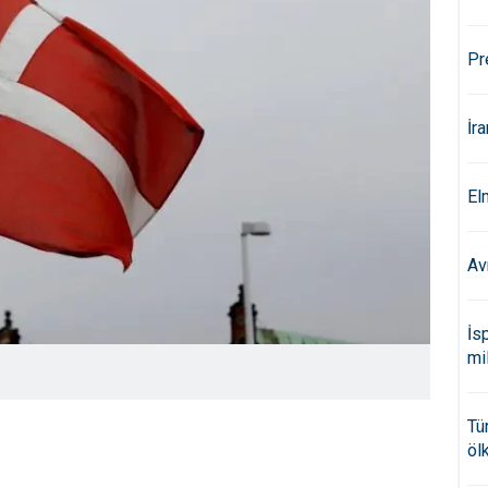
Pr
İr
El
Av
İs
mi
Tü
öl