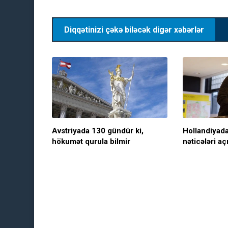
Diqqətinizi çəkə biləcək digər xəbərlər
Avstriyada 130 gündür ki,
Hollandiyada
hökumət qurula bilmir
nəticələri aç