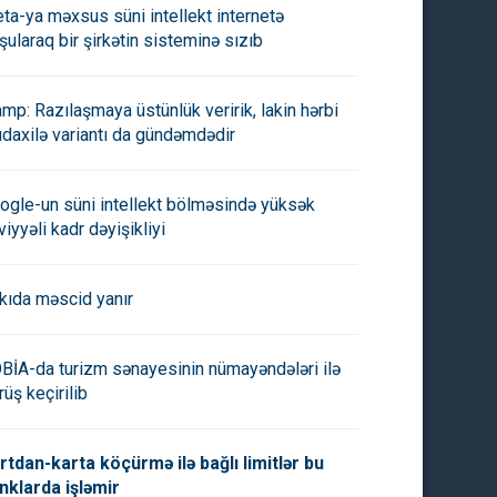
ta-ya məxsus süni intellekt internetə
şularaq bir şirkətin sisteminə sızıb
amp: Razılaşmaya üstünlük veririk, lakin hərbi
daxilə variantı da gündəmdədir
ogle-un süni intellekt bölməsində yüksək
viyyəli kadr dəyişikliyi
kıda məscid yanır
BİA-da turizm sənayesinin nümayəndələri ilə
rüş keçirilib
rtdan-karta köçürmə ilə bağlı limitlər bu
nklarda işləmir