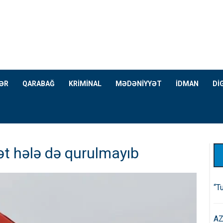
ƏR
QARABAĞ
KRİMİNAL
MƏDƏNİYYƏT
İDMAN
Dİ
t hələ də qurulmayıb
“T
AZ