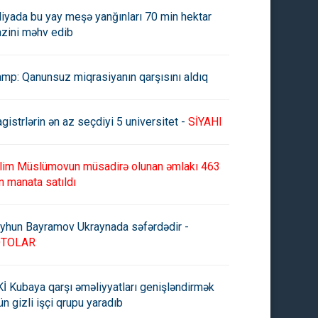
aliyada bu yay meşə yanğınları 70 min hektar
azini məhv edib
amp: Qanunsuz miqrasiyanın qarşısını aldıq
gistrlərin ən az seçdiyi 5 universitet -
SİYAHI
lim Müslümovun müsadirə olunan əmlakı 463
n manata satıldı
tin Trüdo istefa verdiyini
İrlandiyada hökumət ortaqları
qlayıb
seçkilərdə parlament çoxluğu
itirib
yhun Bayramov Ukraynada səfərdədir -
OTOLAR
İ Kubaya qarşı əməliyyatları genişləndirmək
ün gizli işçi qrupu yaradıb