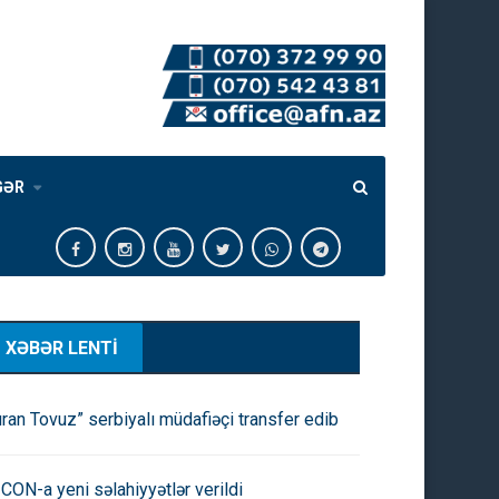
GƏR
XƏBƏR LENTİ
uran Tovuz” serbiyalı müdafiəçi transfer edib
CON-a yeni səlahiyyətlər verildi