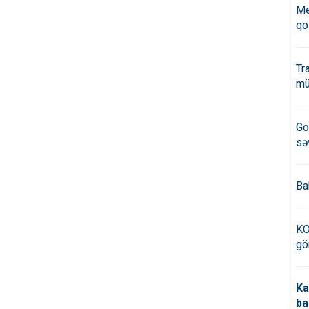
Me
qo
Tr
mü
Go
sə
Ba
KO
gö
Ka
ba