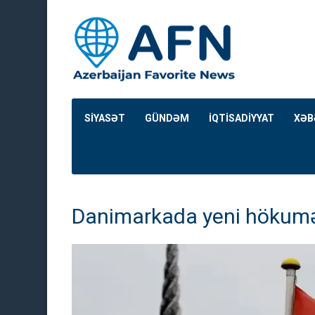
SİYASƏT
GÜNDƏM
İQTİSADİYYAT
XƏB
Danimarkada yeni hökumə