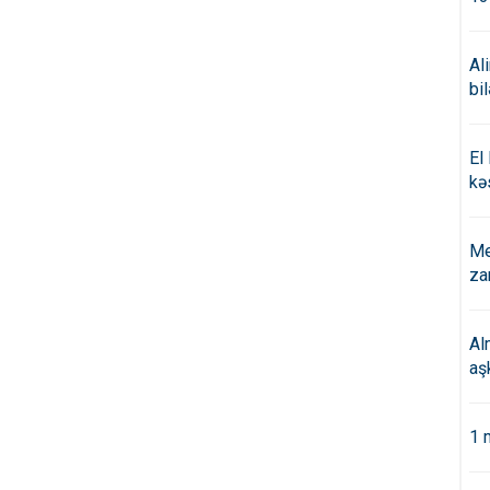
Al
bi
El
kə
Me
za
Al
aş
1 