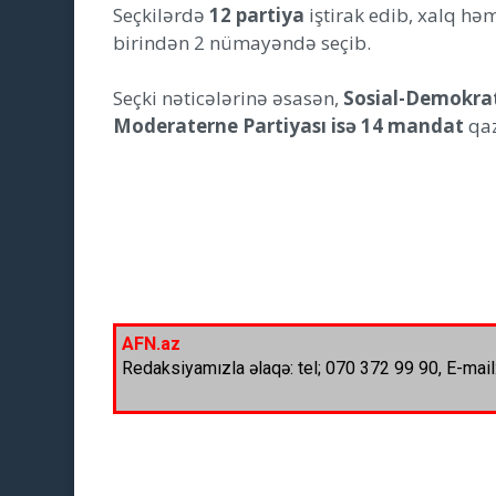
Seçkilərdə
12 partiya
iştirak edib, xalq hə
birindən 2 nümayəndə seçib.
Seçki nəticələrinə əsasən,
Sosial-Demokrat
Moderaterne Partiyası isə 14 mandat
qaz
AFN.az
Redaksiyamızla əlaqə: tel; 070 372 99 90, E-mail