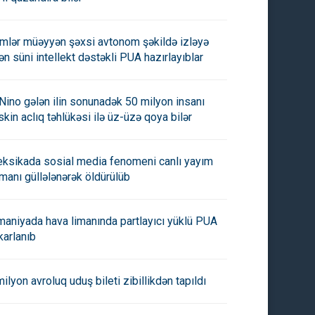
imlər müəyyən şəxsi avtonom şəkildə izləyə
lən süni intellekt dəstəkli PUA hazırlayıblar
 Nino gələn ilin sonunadək 50 milyon insanı
skin aclıq təhlükəsi ilə üz-üzə qoya bilər
ksikada sosial media fenomeni canlı yayım
manı güllələnərək öldürülüb
maniyada hava limanında partlayıcı yüklü PUA
karlanıb
milyon avroluq uduş bileti zibillikdən tapıldı