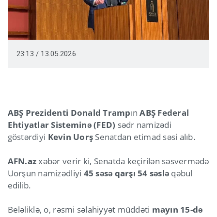
23:13 / 13.05.2026
ABŞ Prezidenti Donald Tramp
ın
ABŞ Federal
Ehtiyatlar Sisteminə (FED)
sədr namizədi
göstərdiyi
Kevin Uorş
Senatdan etimad səsi alıb.
AFN.az
xəbər verir ki, Senatda keçirilən səsvermədə
Uorşun namizədliyi
45 səsə qarşı 54 səslə
qəbul
edilib.
Beləliklə, o, rəsmi səlahiyyət müddəti
mayın 15-də