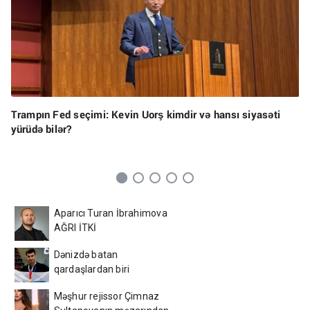
Trampın Fed seçimi: Kevin Uorş kimdir və hansı siyasəti
yürüdə bilər?
Aparıcı Turan İbrahimova
AĞRI İTKİ
Dənizdə batan
qardaşlardan biri
Azərbaycan çempionu
Məşhur rejissor Çimnaz
imiş