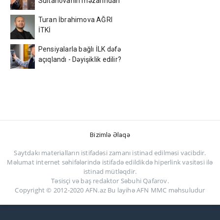
Sultanovanın məzarından
video paylaşdı
Turan İbrahimova AĞRI
İTKİ
Pensiyalarla bağlı İLK dəfə
açıqlandı - Dəyişiklik edilir?
Bizimlə Əlaqə
Saytdakı materialların istifadəsi zamanı istinad edilməsi vacibdir.
Məlumat internet səhifələrində istifadə edildikdə hiperlink vasitəsi ilə
istinad mütləqdir.
Təsisçi və baş redaktor Səbuhi Qafarov.
Copyright © 2012-2020 AFN.az Bu layihə AFN MMC məhsuludur