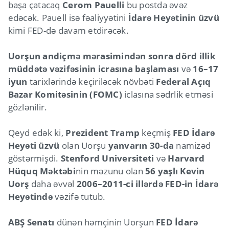
başa çatacaq
Cerom Pauelli
bu postda əvəz
edəcək. Pauell isə fəaliyyətini
İdarə Heyətinin üzvü
kimi FED-də davam etdirəcək.
Uorşun andiçmə mərasimindən sonra dörd illik
müddətə vəzifəsinin icrasına başlaması
və
16–17
iyun
tarixlərində keçiriləcək növbəti
Federal Açıq
Bazar Komitəsinin (FOMC)
iclasına sədrlik etməsi
gözlənilir.
Qeyd edək ki,
Prezident Tramp
keçmiş
FED İdarə
Heyəti üzvü
olan Uorşu
yanvarın 30-da
namizəd
göstərmişdi.
Stenford Universiteti
və
Harvard
Hüquq Məktəbi
nin məzunu olan
56 yaşlı Kevin
Uorş
daha əvvəl
2006–2011-ci illərdə FED-in İdarə
Heyətində
vəzifə tutub.
ABŞ Senatı
dünən həmçinin Uorşun
FED İdarə