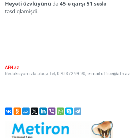
Heyəti üzvlüyünü
də
45-ə qarşı 51 səslə
təsdiqləmişdi.
AFN.az
Redaksiyamızla əlaqə: tel; 070 372 99 90, e-mail office@afn.az