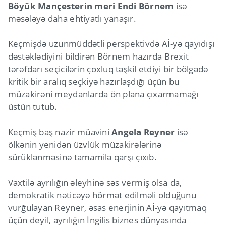
Böyük Mançesterin meri Endi Börnem
isə
məsələyə daha ehtiyatlı yanaşır.
Keçmişdə uzunmüddətli perspektivdə Aİ-yə qayıdışı
dəstəklədiyini bildirən Börnem hazırda Brexit
tərəfdarı seçicilərin çoxluq təşkil etdiyi bir bölgədə
kritik bir aralıq seçkiyə hazırlaşdığı üçün bu
müzakirəni meydanlarda ön plana çıxarmamağı
üstün tutub.
Keçmiş baş nazir müavini
Angela Reyner
isə
ölkənin yenidən üzvlük müzakirələrinə
sürüklənməsinə tamamilə qarşı çıxıb.
Vaxtilə ayrılığın əleyhinə səs vermiş olsa da,
demokratik nəticəyə hörmət edilməli olduğunu
vurğulayan Reyner, əsas enerjinin Aİ-yə qayıtmaq
üçün deyil, ayrılığın İngilis biznes dünyasında