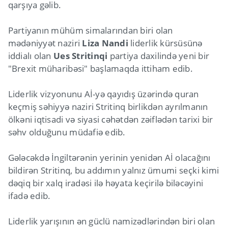
qarşıya gəlib.
Partiyanın mühüm simalarından biri olan
mədəniyyət naziri
Liza Nandi
liderlik kürsüsünə
iddialı olan
Ues Stritinqi
partiya daxilində yeni bir
"Brexit müharibəsi" başlamaqda ittiham edib.
Liderlik vizyonunu Aİ-yə qayıdış üzərində quran
keçmiş səhiyyə naziri Stritinq birlikdən ayrılmanın
ölkəni iqtisadi və siyasi cəhətdən zəiflədən tarixi bir
səhv olduğunu müdafiə edib.
Gələcəkdə İngiltərənin yerinin yenidən Aİ olacağını
bildirən Stritinq, bu addımın yalnız ümumi seçki kimi
dəqiq bir xalq iradəsi ilə həyata keçirilə biləcəyini
ifadə edib.
Liderlik yarışının ən güclü namizədlərindən biri olan