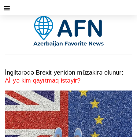
İngiltərədə Brexit yenidən müzakirə olunur:
Aİ-yə kim qayıtmaq istəyir?