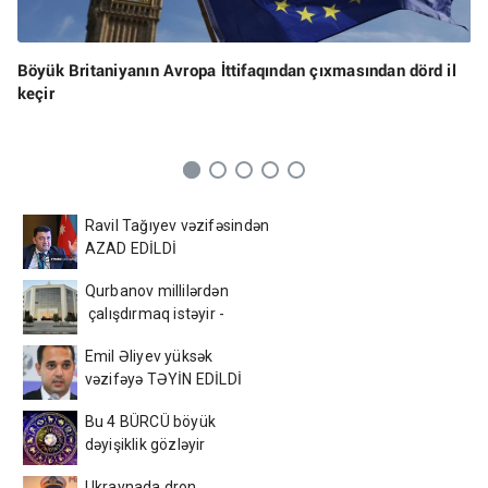
Böyük Britaniyanın Avropa İttifaqından çıxmasından dörd il
keçir
Ravil Tağıyev vəzifəsindən
AZAD EDİLDİ
Qurbanov millilərdən
çalışdırmaq istəyir -
AFFA-ya sənəd verdi
Emil Əliyev yüksək
vəzifəyə TƏYİN EDİLDİ
Bu 4 BÜRCÜ böyük
dəyişiklik gözləyir
Ukraynada dron