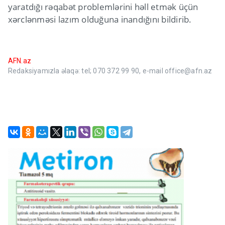
yaratdığı rəqabət problemlərini həll etmək üçün
xərclənməsi lazım olduğuna inandığını bildirib.
AFN.az
Redaksiyamızla əlaqə: tel; 070 372 99 90, e-mail office@afn.az