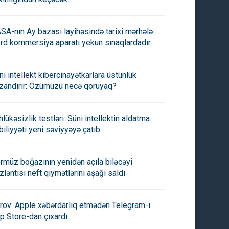
SA-nın Ay bazası layihəsində tarixi mərhələ:
rd kommersiya aparatı yekun sınaqlardadır
ni intellekt kibercinayətkarlara üstünlük
zandırır: Özümüzü necə qoruyaq?
hlükəsizlik testləri: Süni intellektin aldatma
biliyyəti yeni səviyyəyə çatıb
rmüz boğazının yenidən açıla biləcəyi
zləntisi neft qiymətlərini aşağı saldı
rov: Apple xəbərdarlıq etmədən Telegram-ı
p Store-dan çıxardı