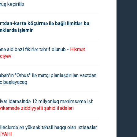
rüş keçirilib
rtdan-karta köçürmə ilə bağlı limitlər bu
nklarda işləmir
nə aid bəzi fikirlər təhrif olunub -
Hikmət
cıyev
abah"ın "Orhus" ilə matçı planlaşdırılan vaxtdan
c başlayacaq
lvar İdarəsində 12 milyonluq mənimsəmə işi:
hkəmədə ziddiyyətli şahid ifadələri
lleclərdə ən yüksək təhsil haqqı olan ixtisaslar
İYAHI