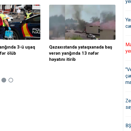
ye
Ya
cə
Mə
yanğında 3-ü uşaq
Qazaxıstanda yataqxanada baş
Vye
ye
fər ölüb
verən yanğında 13 nəfər
bin
həyatını itirib
"V
çə
ma
Ze
sa
BŞ