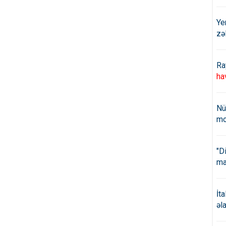
Ye
zə
Ra
ha
Nü
mo
"D
ma
İt
əl