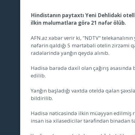
Hindistanın paytaxtı Yeni Dehlidəki otel
ilkin məlumatlara görə 21 nəfər ölüb.
AFN.az xəbər verir ki, "NDTV" telekanalını
nəfərin qaldığı 5 mərtəbəli otelin zirzəmi q
radələrində yanğın qeydə alınıb.
Hadisə barədə daxil olan çağırış əsasında
edilib.
Yanğın başladığı vaxtda oteldə qalan şəxsl
bildirilib.
Hadisə nəticəsində ilkin müəyyən edilmiş r
insan isə xilasedicilər tərəfindən binadan t