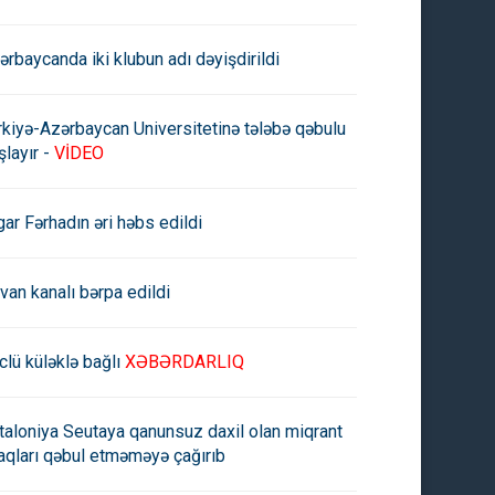
ərbaycanda iki klubun adı dəyişdirildi
rkiyə-Azərbaycan Universitetinə tələbə qəbulu
şlayır -
VİDEO
gar Fərhadın əri həbs edildi
rvan kanalı bərpa edildi
clü küləklə bağlı
XƏBƏRDARLIQ
taloniya Seutaya qanunsuz daxil olan miqrant
aqları qəbul etməməyə çağırıb