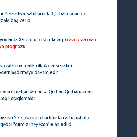
ni Zelandiya sahillərində 6,3 bal gücündə
lzələ baş verib
yonlarda 39 dərəcə isti olacaq:
6 avqusta olan
va proqnozu
və silahına malik ölkələr arsenalını
dernləşdirməyə davam edir
inamo" matçından öncə Qurban Qurbanovdan
raqlı açıqlamalar
aliyanın 27 şəhərində həddindən artıq isti ilə
aqədar "qırmızı həyəcan" elan edildi