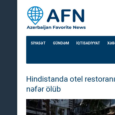
SİYASƏT
GÜNDƏM
İQTİSADİYYAT
XƏB
Hindistanda otel restora
nəfər ölüb