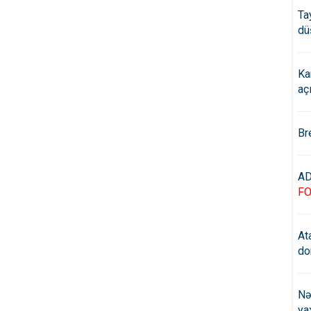
Ta
dü
Ka
aç
Br
AD
F
At
do
Nə
ya