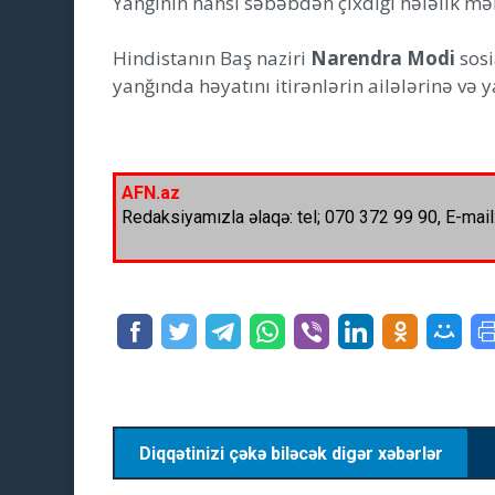
Yanğının hansı səbəbdən çıxdığı hələlik mə
Hindistanın Baş naziri
Narendra Modi
sosi
yanğında həyatını itirənlərin ailələrinə və y
AFN.az
Redaksiyamızla əlaqə: tel; 070 372 99 90, E-mail
Diqqətinizi çəkə biləcək digər xəbərlər