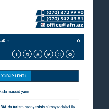
GƏR
XƏBƏR LENTİ
kıda məscid yanır
BİA-da turizm sənayesinin nümayəndələri ilə