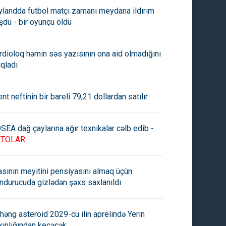
ylandda futbol matçı zamanı meydana ildırım
şdü - bir oyunçu öldü
rdioloq həmin səs yazısının ona aid olmadığını
ıqladı
ent neftinin bir bareli 79,21 dollardan satılır
SEA dağ çaylarına ağır texnikalar cəlb edib -
OTOLAR
asının meyitini pensiyasını almaq üçün
ndurucuda gizlədən şəxs saxlanıldı
həng asteroid 2029-cu ilin aprelində Yerin
xınlığından keçəcək