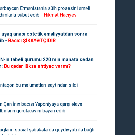
ərbaycan Ermənistanla sülh prosesini əməli
dımlarla sübut edib -
Hikmət Hacıyev
 uşaq anası estetik əməliyyatdan sonra
üb -
Bacısı ŞİKAYƏTÇİDİR
N-in tabeli qurumu 220 min manata sedan
r:
Bu qədər lüksə ehtiyac varmı?
ntaqon bu məlumatları saytından sildi
m Çen İnın bacısı Yaponiyaya qarşı əlavə
dbirlərin görüləcəyini bəyan edib
aqların sosial şəbəkələrdə qeydiyyatı ilə bağlı