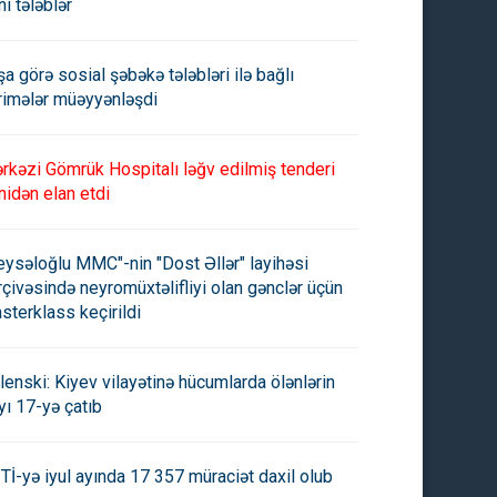
ni tələblər
şa görə sosial şəbəkə tələbləri ilə bağlı
rimələr müəyyənləşdi
rkəzi Gömrük Hospitalı ləğv edilmiş tenderi
tnamın paytaxtında yaşayış
Lionda bir binada baş verən
nidən elan etdi
ası yandı:
yanğında 2 nəfər ölüb
eysəloğlu MMC"-nin "Dost Əllər" layihəsi
rçivəsində neyromüxtəlifliyi olan gənclər üçün
sterklass keçirildi
lenski: Kiyev vilayətinə hücumlarda ölənlərin
yı 17-yə çatıb
Tİ-yə iyul ayında 17 357 müraciət daxil olub