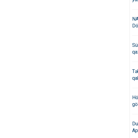
NA
Dö
Sü
qa
Tə
qa
Hö
gö
Du
Ap