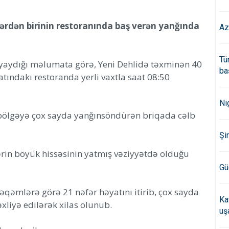
lərdən birinin restoranında baş verən yanğında
Az
Tü
n yaydığı məlumata görə, Yeni Dehlidə təxminən 40
ba
atındakı restoranda yerli vaxtla saat 08:50
Ni
 bölgəyə çox sayda yanğınsöndürən briqada cəlb
Şi
ərin böyük hissəsinin yatmış vəziyyətdə olduğu
Gü
əqəmlərə görə 21 nəfər həyatını itirib, çox sayda
Ka
əxliyə edilərək xilas olunub.
uş