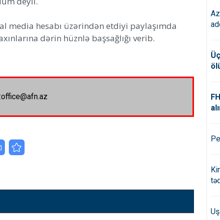
lum deyil.
Az
ad
al media hesabı üzərindən etdiyi paylaşımda
axınlarına dərin hüznlə başsağlığı verib.
Üç
öl
:office@afn.az
FH
alı
Pe
Ki
tə
Uş