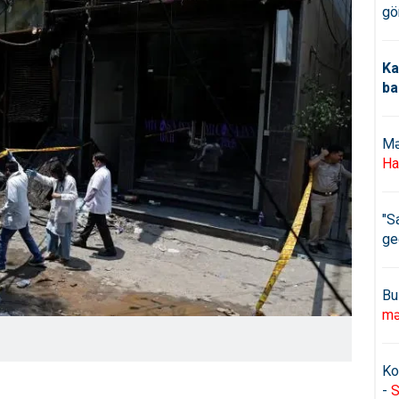
gö
Ka
ba
Mə
Ha
"S
ge
Bu
mə
Ko
-
S