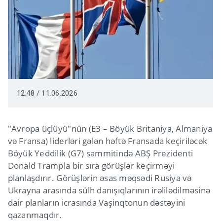
12:48 / 11.06.2026
"Avropa üçlüyü"nün (E3 – Böyük Britaniya, Almaniya
və Fransa) liderləri gələn həftə Fransada keçiriləcək
Böyük Yeddilik (G7) sammitində ABŞ Prezidenti
Donald Trampla bir sıra görüşlər keçirməyi
planlaşdırır. Görüşlərin əsas məqsədi Rusiya və
Ukrayna arasında sülh danışıqlarının irəlilədilməsinə
dair planların icrasında Vaşinqtonun dəstəyini
qazanmaqdır.