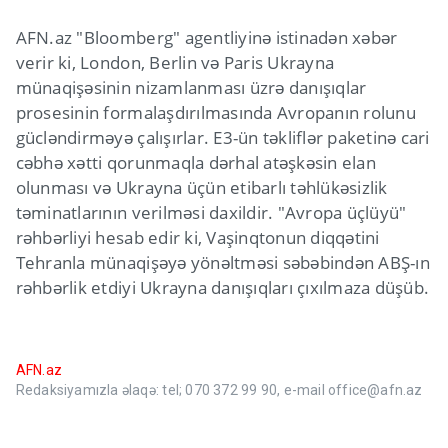
AFN.az "Bloomberg" agentliyinə istinadən xəbər
verir ki, London, Berlin və Paris Ukrayna
münaqişəsinin nizamlanması üzrə danışıqlar
prosesinin formalaşdırılmasında Avropanın rolunu
gücləndirməyə çalışırlar. E3-ün təkliflər paketinə cari
cəbhə xətti qorunmaqla dərhal atəşkəsin elan
olunması və Ukrayna üçün etibarlı təhlükəsizlik
təminatlarının verilməsi daxildir. "Avropa üçlüyü"
rəhbərliyi hesab edir ki, Vaşinqtonun diqqətini
Tehranla münaqişəyə yönəltməsi səbəbindən ABŞ-ın
rəhbərlik etdiyi Ukrayna danışıqları çıxılmaza düşüb.
AFN.az
Redaksiyamızla əlaqə: tel; 070 372 99 90, e-mail office@afn.az