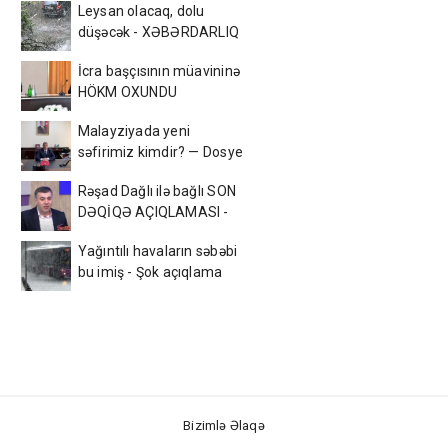
Leysan olacaq, dolu
düşəcək - XƏBƏRDARLIQ
İcra başçısının müavininə
HÖKM OXUNDU
Malayziyada yeni
səfirimiz kimdir? — Dosye
Rəşad Dağlı ilə bağlı SON
DƏQİQƏ AÇIQLAMASI -
Azadlığa çıxır? (VİDEO)
Yağıntılı havaların səbəbi
bu imiş - Şok açıqlama
Bizimlə Əlaqə