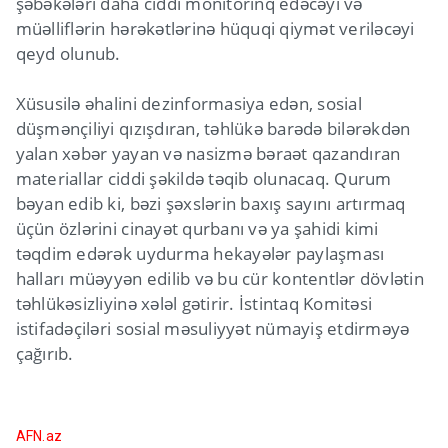
şəbəkələri daha ciddi monitorinq edəcəyi və
müəlliflərin hərəkətlərinə hüquqi qiymət veriləcəyi
qeyd olunub.
Xüsusilə əhalini dezinformasiya edən, sosial
düşmənçiliyi qızışdıran, təhlükə barədə bilərəkdən
yalan xəbər yayan və nasizmə bəraət qazandıran
materiallar ciddi şəkildə təqib olunacaq. Qurum
bəyan edib ki, bəzi şəxslərin baxış sayını artırmaq
üçün özlərini cinayət qurbanı və ya şahidi kimi
təqdim edərək uydurma hekayələr paylaşması
halları müəyyən edilib və bu cür kontentlər dövlətin
təhlükəsizliyinə xələl gətirir. İstintaq Komitəsi
istifadəçiləri sosial məsuliyyət nümayiş etdirməyə
çağırıb.
AFN.az