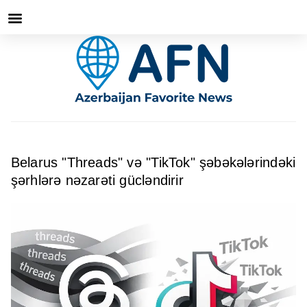
Belarus "Threads" və "TikTok" şəbəkələrindəki
şərhlərə nəzarəti gücləndirir