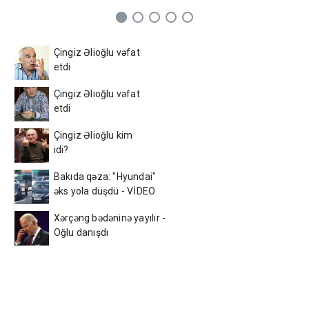
Çingiz Əlioğlu vəfat
etdi
Çingiz Əlioğlu vəfat
etdi
Çingiz Əlioğlu kim
idi?
Bakıda qəza: "Hyundai"
əks yola düşdü - VİDEO
Xərçəng bədəninə yayılır -
Oğlu danışdı