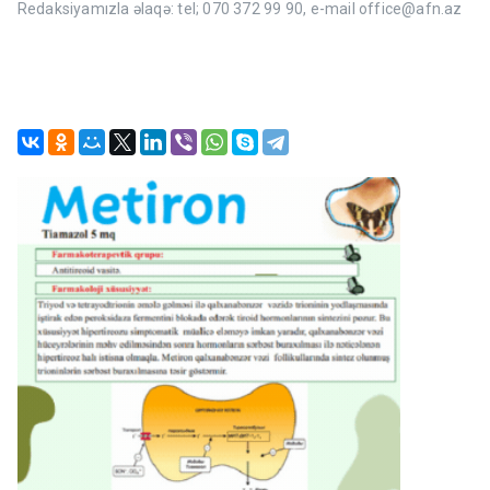
Redaksiyamızla əlaqə: tel; 070 372 99 90, e-mail office@afn.az