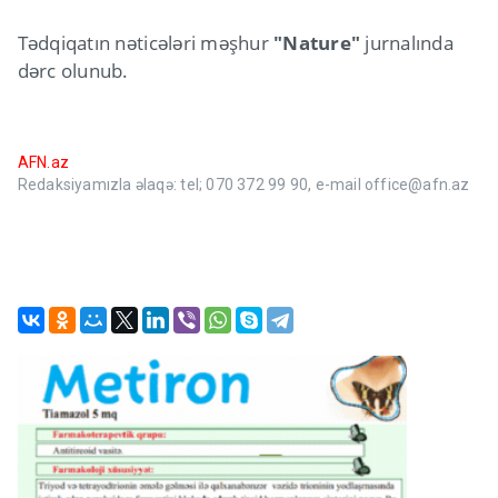
Tədqiqatın nəticələri məşhur
"Nature"
jurnalında
dərc olunub.
AFN.az
Redaksiyamızla əlaqə: tel; 070 372 99 90, e-mail office@afn.az