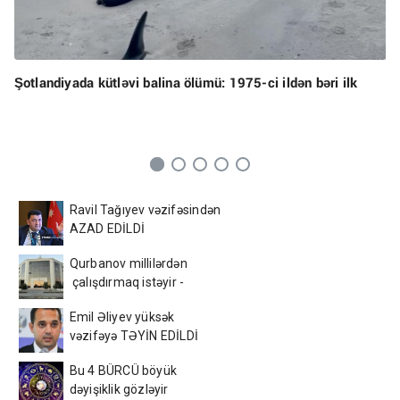
Şotlandiyada kütləvi balina ölümü: 1975-ci ildən bəri ilk
Ravil Tağıyev vəzifəsindən
AZAD EDİLDİ
Qurbanov millilərdən
çalışdırmaq istəyir -
AFFA-ya sənəd verdi
Emil Əliyev yüksək
vəzifəyə TƏYİN EDİLDİ
Bu 4 BÜRCÜ böyük
dəyişiklik gözləyir