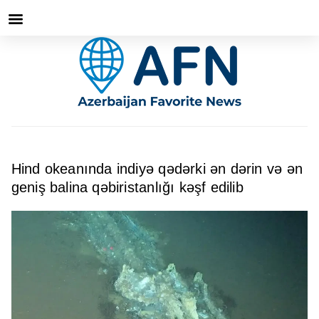
Hind okeanında indiyə qədərki ən dərin və ən
geniş balina qəbiristanlığı kəşf edilib