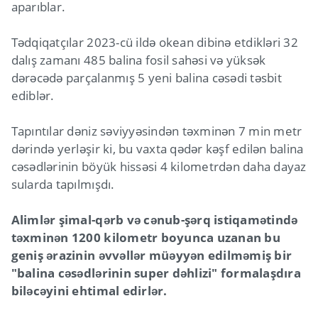
aparıblar.
Tədqiqatçılar 2023-cü ildə okean dibinə etdikləri 32
dalış zamanı 485 balina fosil sahəsi və yüksək
dərəcədə parçalanmış 5 yeni balina cəsədi təsbit
ediblər.
Tapıntılar dəniz səviyyəsindən təxminən 7 min metr
dərində yerləşir ki, bu vaxta qədər kəşf edilən balina
cəsədlərinin böyük hissəsi 4 kilometrdən daha dayaz
sularda tapılmışdı.
Alimlər şimal-qərb və cənub-şərq istiqamətində
təxminən 1200 kilometr boyunca uzanan bu
geniş ərazinin əvvəllər müəyyən edilməmiş bir
"balina cəsədlərinin super dəhlizi" formalaşdıra
biləcəyini ehtimal edirlər.