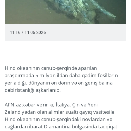
11:16 / 11.06.2026
Hind okeanının cənub-şərqində aparılan
araşdırmada 5 milyon ildən daha qədim fosillərin
yer aldığı, dünyanın ən dərin və ən geniş balina
qəbiristanlığı aşkarlanıb.
AFN.az xəbər verir ki, İtaliya, Çin və Yeni
Zelandiyadan olan alimlər sualtı qayıq vasitəsilə
Hind okeanının cənub-şərqindəki novlardan və
dağlardan ibarət Diamantina bölgəsində tədqiqat