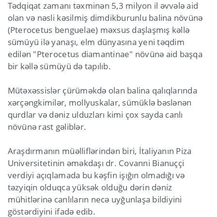
Tədqiqat zamanı təxminən 5,3 milyon il əvvələ aid
olan və nəsli kəsilmiş dimdikburunlu balina növünə
(Pterocetus benguelae) məxsus daşlaşmış kəllə
sümüyü ilə yanaşı, elm dünyasına yeni təqdim
edilən "Pterocetus diamantinae" növünə aid başqa
bir kəllə sümüyü də tapılıb.
Mütəxəssislər çürüməkdə olan balina qalıqlarında
xərçəngkimilər, mollyuskalar, sümüklə bəslənən
qurdlar və dəniz ulduzları kimi çox sayda canlı
növünə rast gəliblər.
Araşdırmanın müəlliflərindən biri, İtaliyanın Piza
Universitetinin əməkdaşı dr. Covanni Bianuççi
verdiyi açıqlamada bu kəşfin işığın olmadığı və
təzyiqin olduqca yüksək olduğu dərin dəniz
mühitlərinə canlıların necə uyğunlaşa bildiyini
göstərdiyini ifadə edib.