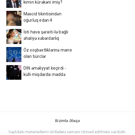
kimin kürəkəni imiş?
Məscid tikintisindən
oğurluq edən 4
azərbaycanlı tutuldu –
İsti hava şəraiti ilə bağlı
Foto
əhaliyə xəbərdarlıq
Öz xoşbəxtliklərinə mane
olan bürclər
DİN əməliyyat keçirdi -
külli miqdarda maddə
aşkarlandı
Bizimlə Əlaqə
Saytdakı materialların istifadəsi zamanı istinad edilməsi vacibdir.