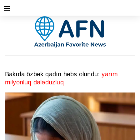
Bakıda özbək qadın həbs olundu:
yarım
milyonluq dələduzluq