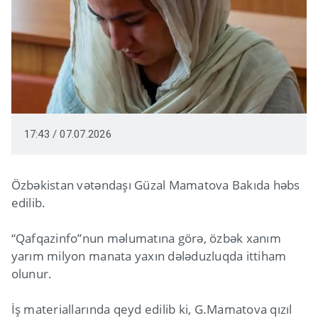
17:43 / 07.07.2026
Özbəkistan vətəndaşı Güzal Mamatova Bakıda həbs
edilib.
“Qafqazinfo”nun məlumatına görə, özbək xanım
yarım milyon manata yaxın dələduzluqda ittiham
olunur.
İş materiallarında qeyd edilib ki, G.Mamatova qızıl