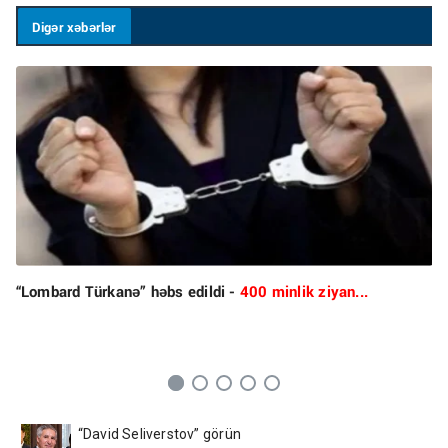
Digər xəbərlər
“Lombard Türkanə” həbs edildi -
400 minlik ziyan...
“David Seliverstov” görün