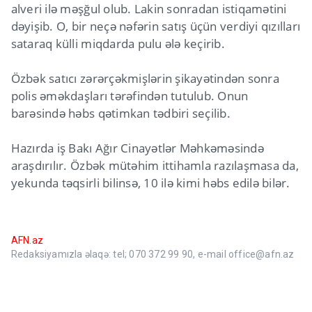
alveri ilə məşğul olub. Lakin sonradan istiqamətini
dəyişib. O, bir neçə nəfərin satış üçün verdiyi qızılları
sataraq külli miqdarda pulu ələ keçirib.
Özbək satıcı zərərçəkmişlərin şikayətindən sonra
polis əməkdaşları tərəfindən tutulub. Onun
barəsində həbs qətimkan tədbiri seçilib.
Hazırda iş Bakı Ağır Cinayətlər Məhkəməsində
araşdırılır. Özbək mütəhim ittihamla razılaşmasa da,
yekunda təqsirli bilinsə, 10 ilə kimi həbs edilə bilər.
AFN.az
Redaksiyamızla əlaqə: tel; 070 372 99 90, e-mail office@afn.az