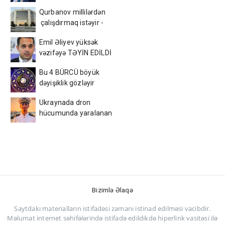
Qurbanov millilərdən
çalışdırmaq istəyir -
AFFA-ya sənəd verdi
Emil Əliyev yüksək
vəzifəyə TƏYİN EDİLDİ
Bu 4 BÜRCÜ böyük
dəyişiklik gözləyir
Ukraynada dron
hücumunda yaralanan
azərbaycanlı tələbə
VƏFAT ETDİ
Bizimlə Əlaqə
Saytdakı materialların istifadəsi zamanı istinad edilməsi vacibdir.
Məlumat internet səhifələrində istifadə edildikdə hiperlink vasitəsi ilə