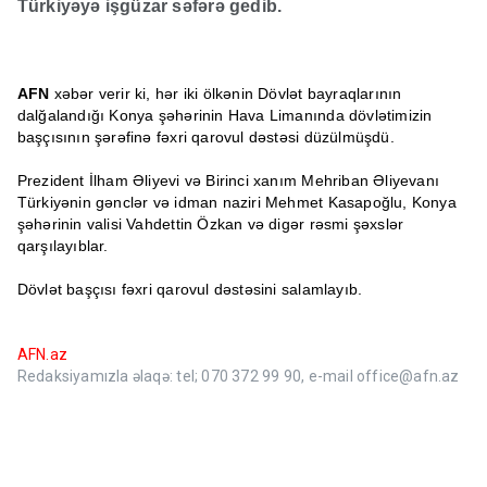
Türkiyəyə işgüzar səfərə gedib.
AFN
xəbər verir ki, hər iki ölkənin Dövlət bayraqlarının
dalğalandığı Konya şəhərinin Hava Limanında dövlətimizin
başçısının şərəfinə fəxri qarovul dəstəsi düzülmüşdü.
Prezident İlham Əliyevi və Birinci xanım Mehriban Əliyevanı
Türkiyənin gənclər və idman naziri Mehmet Kasapoğlu, Konya
şəhərinin valisi Vahdettin Özkan və digər rəsmi şəxslər
qarşılayıblar.
Dövlət başçısı fəxri qarovul dəstəsini salamlayıb.
AFN.az
Redaksiyamızla əlaqə: tel; 070 372 99 90, e-mail office@afn.az