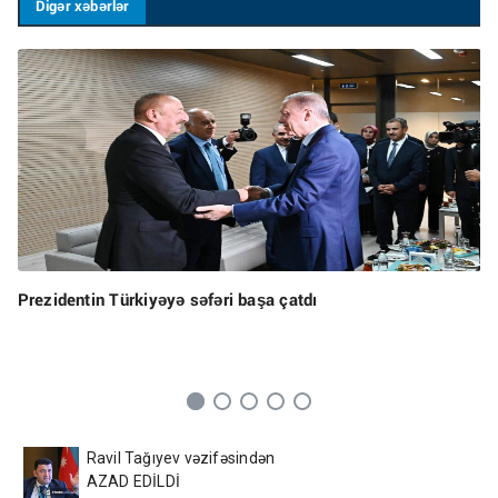
Digər xəbərlər
Prezidentin Türkiyəyə səfəri başa çatdı
Ravil Tağıyev vəzifəsindən
AZAD EDİLDİ