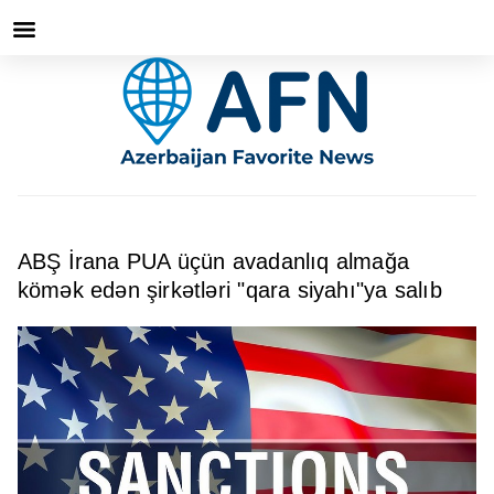
ABŞ İrana PUA üçün avadanlıq almağa
kömək edən şirkətləri "qara siyahı"ya salıb