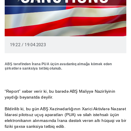
19:22 / 19.04.2023
ABŞ tərəfindən İrana PUA üçün avadanlıq almağa kömək edən
şirkətlərə sanksiya tətbiq olunub.
“Report” xəbər verir ki, bu barədə ABŞ Maliyyə Nazirliyinin
yaydığı bəyanatda deyilir.
Bildirilib ki, bu gün ABŞ Xəzinədarlığının Xarici Aktivlərə Nəzarət
İdarəsi pilotsuz uçuş aparatları (PUA) və silah istehsalı üçün
elektronikanın alınmasında İrana dəstək verən altı hüquqi və bir
fiziki şəxsə sanksiya tətbiq edib.