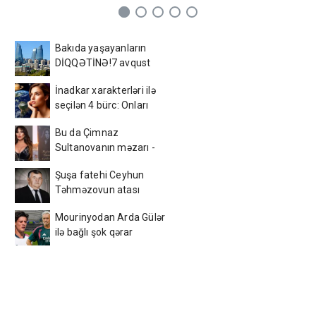
Bakıda yaşayanların
DİQQƏTİNƏ!7 avqust
2026-cı il saat 00:00-dan
İnadkar xarakterləri ilə
etibarən...
seçilən 4 bürc: Onları
fikrindən döndərmək
Bu da Çimnaz
çətindir
Sultanovanın məzarı -
VİDEO
Şuşa fatehi Ceyhun
Təhməzovun atası
dünyasını dəyişdi
Mourinyodan Arda Gülər
ilə bağlı şok qərar