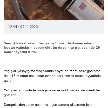
12:44 / 07.11.2023
Şərqi Afrika ölkələri Keniya və Somalidə davam edən
leysan yağışların səbəb olduğu daşqınlar nəticəsində 29
nəfər həyatını itirib.
Yağışlar yaşayış məntəqələrinin həyatına mənfi təsir göstərsə
də, 113 mindən çox insan evlərini tərk etmək məcburiyyətində
qalıb.
Yağışlardan minlərlə mal-qara və əkinçilik sahəsi də mənfi təsir
göstərib.
Daşqınlardan zərər çəkənlər üçün axtarış-xilasetmə işləri