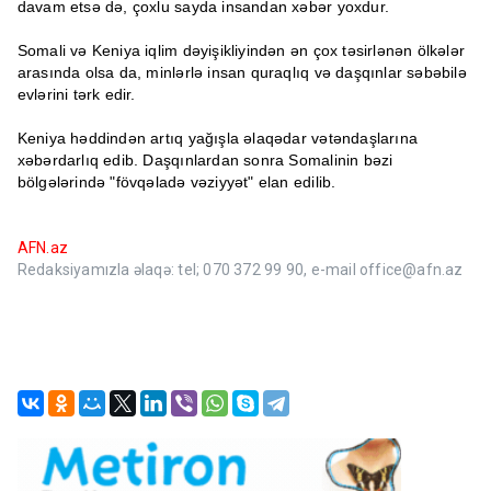
davam etsə də, çoxlu sayda insandan xəbər yoxdur.
Somali və Keniya iqlim dəyişikliyindən ən çox təsirlənən ölkələr
arasında olsa da, minlərlə insan quraqlıq və daşqınlar səbəbilə
evlərini tərk edir.
Keniya həddindən artıq yağışla əlaqədar vətəndaşlarına
xəbərdarlıq edib. Daşqınlardan sonra Somalinin bəzi
bölgələrində "fövqəladə vəziyyət" elan edilib.
AFN.az
Redaksiyamızla əlaqə: tel; 070 372 99 90, e-mail office@afn.az