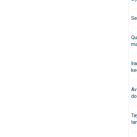
Se
Qu
mə
İr
ke
Av
do
Ta
ta