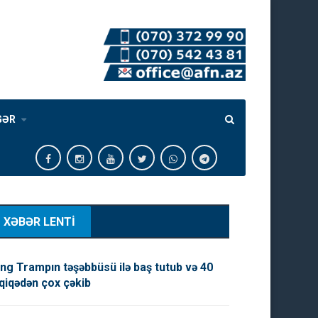
GƏR
XƏBƏR LENTİ
ng Trampın təşəbbüsü ilə baş tutub və 40
qiqədən çox çəkib