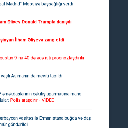
eal Madrid” Messiyə başsağlığı verdi
ham Əliyev Donald Trampla danışdı
şinyan İlham Əliyevə zəng etdi
qustun 9-na 40 dərəcə isti proqnozlaşdırılır
 yaşlı Asimanın da meyiti tapıldı
V əməkdaşlarının çəkiliş aparmasına mane
ular:
Polis araşdırır - VİDEO
ərbaycan vasitəsilə Ermənistana buğda və daş
mür göndərildi