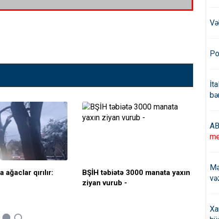
Və
Po
İt
bə
AB
me
Mə
ağaclar qırılır:
BŞİH təbiətə 3000 manata yaxın
Bak
və
ziyan vurub -
Xa