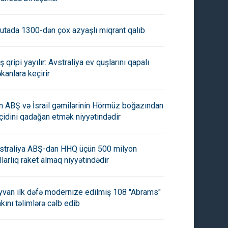
utada 1300-dən çox azyaşlı miqrant qalıb
ş qripi yayılır: Avstraliya ev quşlarını qapalı
kanlara keçirir
an ABŞ və İsrail gəmilərinin Hörmüz boğazından
çidini qadağan etmək niyyətindədir
straliya ABŞ-dan HHQ üçün 500 milyon
llarlıq raket almaq niyyətindədir
yvan ilk dəfə modernize edilmiş 108 "Abrams"
nkını təlimlərə cəlb edib