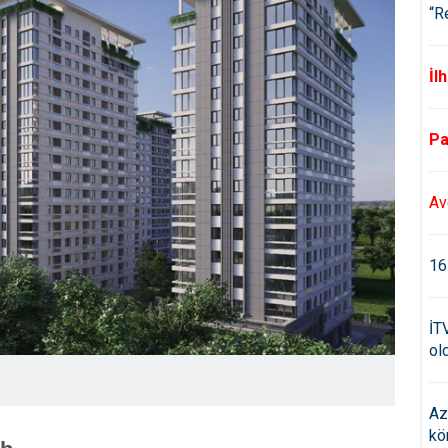
“R
İl
Pa
Av
16
İT
old
Az
kö