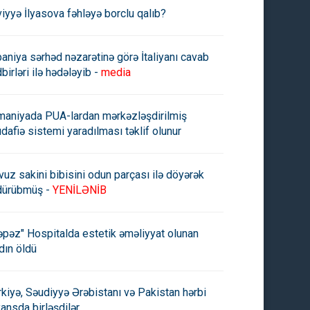
viyyə İlyasova fəhləyə borclu qalıb?
paniya sərhəd nəzarətinə görə İtaliyanı cavab
birləri ilə hədələyib -
media
maniyada PUA-lardan mərkəzləşdirilmiş
dafiə sistemi yaradılması təklif olunur
vuz sakini bibisini odun parçası ilə döyərək
dürübmüş -
YENİLƏNİB
əpəz" Hospitalda estetik əməliyyat olunan
dın öldü
rkiyə, Səudiyyə Ərəbistanı və Pakistan hərbi
yansda birləşdilər