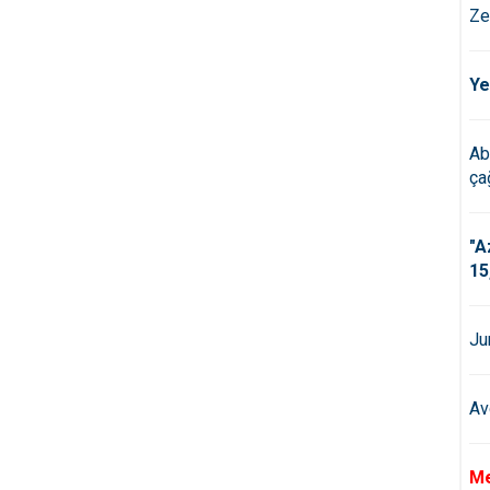
Ze
Ye
Ab
çağ
"A
15
Ju
Av
Me