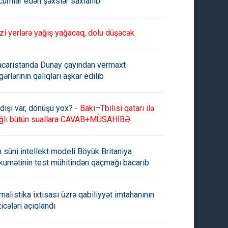
cumlar edən şəxslər saxlanıb
zi yerlərə yağış yağacaq, dolu düşəcək
carıstanda Dunay çayından vermaxt
gərlərinin qalıqları aşkar edilib
dişi var, dönüşü yox? -
Bakı–Tbilisi qatarı ilə
ğlı bütün suallara CAVAB+MÜSAHİBƏ
n süni intellekt modeli Böyük Britaniya
kumətinin test mühitindən qaçmağı bacarıb
rnalistika ixtisası üzrə qabiliyyət imtahanının
ticələri açıqlandı