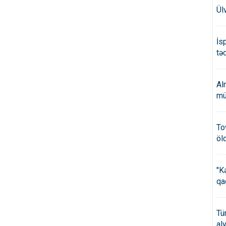
Ül
İs
təd
Al
mü
To
öl
"K
qa
Tü
al