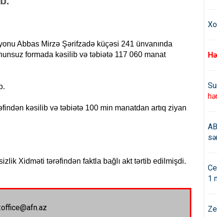
b.
Xo
rayonu Abbas Mirzə Şərifzadə küçəsi 241 ünvanında
qanunsuz formada kəsilib və təbiətə 117 060 manat
Hə
Su
b.
hə
findən kəsilib və təbiətə 100 min manatdan artıq ziyan
AB
sə
lik Xidməti tərəfindən faktla bağlı akt tərtib edilmişdi.
Ce
1 
:office@afn.az
Ze