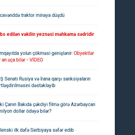
cavənddə traktor minaya düşdü
bs edilən vəkilin yeznəsi məhkəmə sədridir
mqayıtda yolun çökməsi genişlənir:
Obyektlər
r an uça bilər - VİDEO
Ş Senatı Rusiya və İrana qarşı sanksiyaların
rtləşdirilməsini dəstəkləyib
ki Çanın Bakıda çəkdiyi filmə görə Azərbaycan
milyon dollar ödəyə bilər?
lenski ilk dəfə Serbiyaya səfər edib