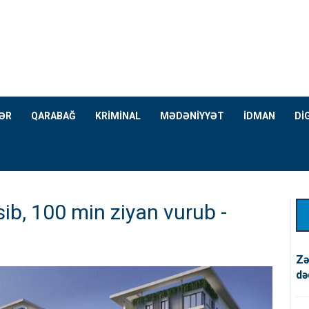
ƏR
QARABAĞ
KRİMİNAL
MƏDƏNİYYƏT
İDMAN
Dİ
ib, 100 min ziyan vurub -
Zə
də