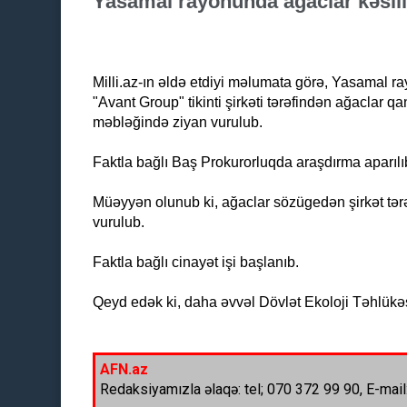
Yasamal rayonunda ağaclar kəsili
Milli.az-ın əldə etdiyi məlumata görə, Yasamal 
"Avant Group" tikinti şirkəti tərəfindən ağaclar 
məbləğində ziyan vurulub.
Faktla bağlı Baş Prokurorluqda araşdırma aparılı
Müəyyən olunub ki, ağaclar sözügedən şirkət tərə
vurulub.
Faktla bağlı cinayət işi başlanıb.
Qeyd edək ki, daha əvvəl Dövlət Ekoloji Təhlükəsiz
AFN.az
Redaksiyamızla əlaqə: tel; 070 372 99 90, E-mail