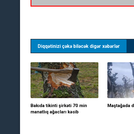
Diqqətinizi çəkə biləcək digər xəbərlər
Bakıda tikinti şirkəti 70 min
Maştağada da 
manatlıq ağacları kəsib