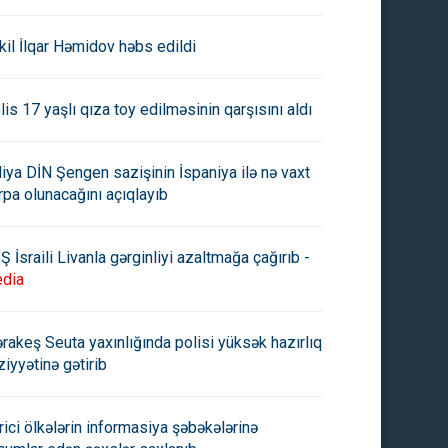
kil İlqar Həmidov həbs edildi
lis 17 yaşlı qıza toy edilməsinin qarşısını aldı
aliya DİN Şengen sazişinin İspaniya ilə nə vaxt
rpa olunacağını açıqlayıb
Ş İsraili Livanla gərginliyi azaltmağa çağırıb -
dia
rakeş Seuta yaxınlığında polisi yüksək hazırlıq
ıda 8 ağac qanunsuz kəsilib
Təbiətə 200 min manat ziyan
ziyyətinə gətirib
vuruldu -
rici ölkələrin informasiya şəbəkələrinə