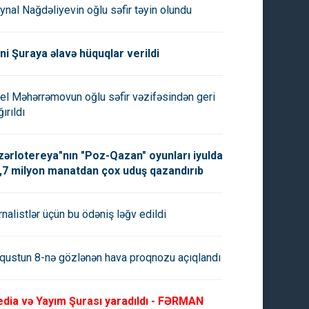
ynal Nağdəliyevin oğlu səfir təyin olundu
ni Şuraya əlavə hüquqlar verildi
el Məhərrəmovun oğlu səfir vəzifəsindən geri
ırıldı
zərlotereya"nın "Poz-Qazan" oyunları iyulda
,7 milyon manatdan çox uduş qazandırıb
rnalistlər üçün bu ödəniş ləğv edildi
qustun 8-nə gözlənən hava proqnozu açıqlandı
dia və Yayım Şurası yaradıldı - FƏRMAN