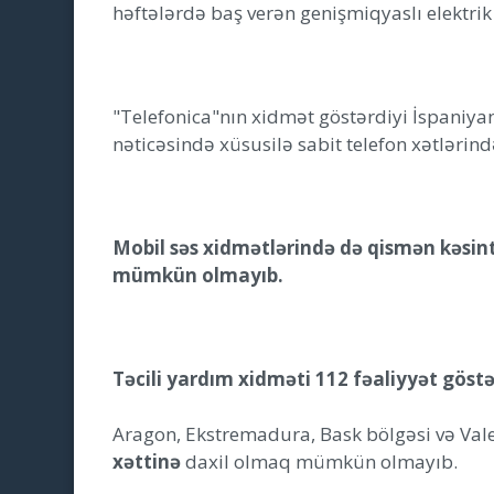
həftələrdə baş verən genişmiqyaslı elektrik
"Telefonica"nın xidmət göstərdiyi İspaniya
nəticəsində xüsusilə sabit telefon xətlərin
Mobil səs xidmətlərində də qismən kəsint
mümkün olmayıb.
Təcili yardım xidməti 112 fəaliyyət göst
Aragon, Ekstremadura, Bask bölgəsi və Val
xəttinə
daxil olmaq mümkün olmayıb.