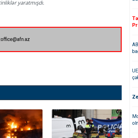
nliklər yaratmışdı.
Tə
Pr
:office@afn.az
AB
ba
UE
çə
Ze
Mo
ol