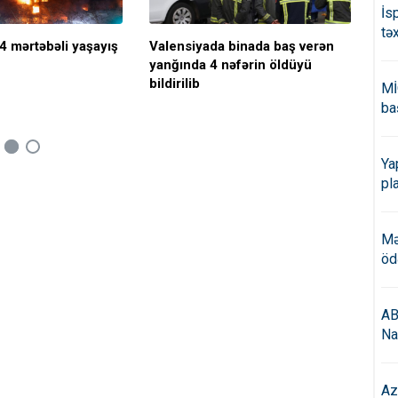
İs
tə
4 mərtəbəli yaşayış
Valensiyada binada baş verən
"Te
yanğında 4 nəfərin öldüyü
bildirilib
Mİ
ba
Ya
pl
Mə
öd
AB
Na
Az