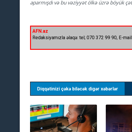
aparmışdı və bu vəziyyət ölkə üzrə böyük çəti
AFN.az
Redaksiyamızla əlaqə: tel; 070 372 99 90, E-mail
Diqqətinizi çəkə biləcək digər xəbərlər