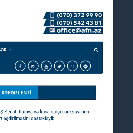
GƏR
XƏBƏR LENTİ
Ş Senatı Rusiya və İrana qarşı sanksiyaların
rtləşdirilməsini dəstəkləyib