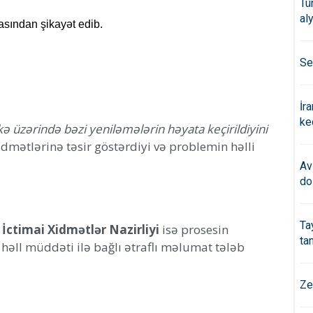
Tü
al
sından şikayət edib.
Se
İr
ke
ə üzərində bəzi yeniləmələrin həyata keçirildiyini
xidmətlərinə təsir göstərdiyi və problemin həlli
Av
do
Ta
ctimai Xidmətlər Nazirliyi
isə prosesin
ta
 həll müddəti ilə bağlı ətraflı məlumat tələb
Ze