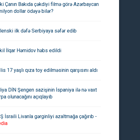
ki Çanın Bakıda çəkdiyi filmə görə Azərbaycan
milyon dollar ödəyə bilər?
lenski ilk dəfə Serbiyaya səfər edib
kil İlqar Həmidov həbs edildi
lis 17 yaşlı qıza toy edilməsinin qarşısını aldı
aliya DİN Şengen sazişinin İspaniya ilə nə vaxt
rpa olunacağını açıqlayıb
Ş İsraili Livanla gərginliyi azaltmağa çağırıb -
dia