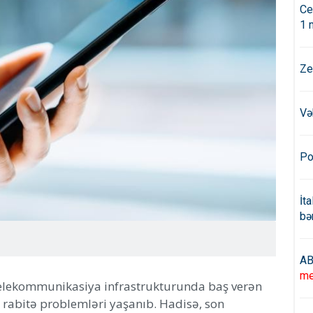
Ce
1 
Ze
Və
Po
İt
bə
AB
me
telekommunikasiya infrastrukturunda baş verən
 rabitə problemləri yaşanıb. Hadisə, son