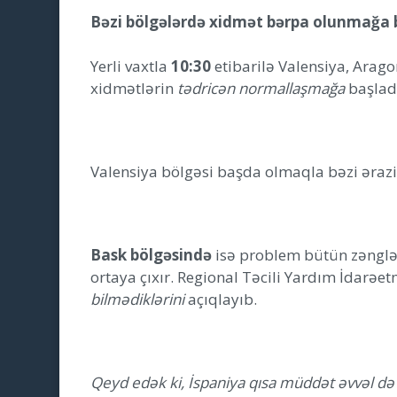
Bəzi bölgələrdə xidmət bərpa olunmağa 
Yerli vaxtla
10:30
etibarilə Valensiya, Arago
xidmətlərin
tədricən normallaşmağa
başladı
Valensiya bölgəsi başda olmaqla bəzi əraz
Bask bölgəsində
isə problem bütün zənglər
ortaya çıxır. Regional Təcili Yardım İdarə
bilmədiklərini
açıqlayıb.
Qeyd edək ki, İspaniya qısa müddət əvvəl də g