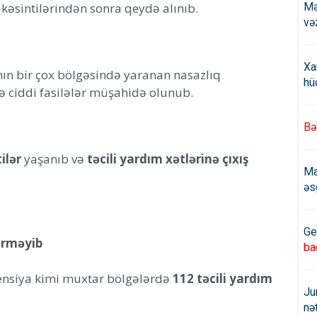
 kəsintilərindən sonra qeydə alınıb.
Mə
və
Xa
nın bir çox bölgəsində yaranan nasazlıq
hü
də ciddi fasilələr müşahidə olunub.
Bə
ilər
yaşanıb və
təcili yardım xətlərinə çıxış
Ma
əs
Ge
ərməyib
ba
ensiya kimi muxtar bölgələrdə
112 təcili yardım
Ju
nə