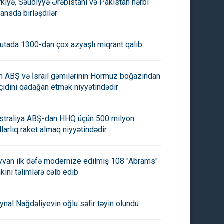
rkiyə, Səudiyyə Ərəbistanı və Pakistan hərbi
yansda birləşdilər
utada 1300-dən çox azyaşlı miqrant qalıb
an ABŞ və İsrail gəmilərinin Hörmüz boğazından
çidini qadağan etmək niyyətindədir
straliya ABŞ-dan HHQ üçün 500 milyon
llarlıq raket almaq niyyətindədir
yvan ilk dəfə modernize edilmiş 108 "Abrams"
nkını təlimlərə cəlb edib
ynal Nağdəliyevin oğlu səfir təyin olundu