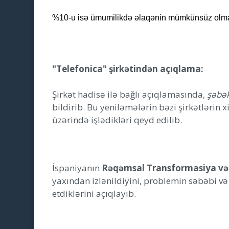
%10-u isə ümumilikdə əlaqənin mümkünsüz olma
"Telefonica" şirkətindən açıqlama:
Şirkət hadisə ilə bağlı açıqlamasında,
şəbək
bildirib. Bu yeniləmələrin bəzi şirkətlərin 
üzərində işlədikləri qeyd edilib.
İspaniyanın
Rəqəmsal Transformasiya və İ
yaxından izlənildiyini, problemin səbəbi və
etdiklərini açıqlayıb.