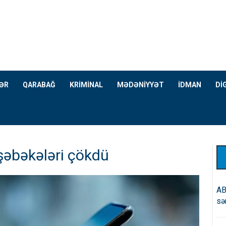
ƏR
QARABAĞ
KRİMİNAL
MƏDƏNİYYƏT
İDMAN
Dİ
 şəbəkələri çökdü
AB
sə