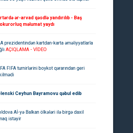
rtərdə ər-arvad qəsdlə yandırılıb - Baş
okurorluq məlumat yaydı
A prezidentindən kartdan-karta əməliyyatlarla
ğlı
AÇIQLAMA - VİDEO
FA FIFA turnirlərini boykot qərarından geri
kilmədi
lenski Ceyhun Bayramovu qəbul edib
ldova Aİ-yə Balkan ölkələri ilə birgə daxil
maq istəyir