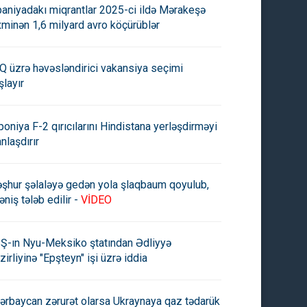
paniyadakı miqrantlar 2025-ci ildə Mərakeşə
xminən 1,6 milyard avro köçürüblər
legram"da nasazlıq yaranıb
Musiqi məktəbində növbəti
qalmaqal -
Q üzrə həvəsləndirici vakansiya seçimi
şlayır
poniya F-2 qırıcılarını Hindistana yerləşdirməyi
anlaşdırır
şhur şəlaləyə gedən yola şlaqbaum qoyulub,
əniş tələb edilir -
VİDEO
Ş-ın Nyu-Meksiko ştatından Ədliyyə
zirliyinə "Epşteyn" işi üzrə iddia
ərbaycan zərurət olarsa Ukraynaya qaz tədarük