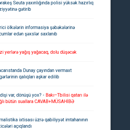
rakeş Seuta yaxınlığında polisi yüksək hazırlıq
ziyyətinə gətirib
rici ölkələrin informasiya şəbəkələrinə
cumlar edən şəxslər saxlanıb
zi yerlərə yağış yağacaq, dolu düşəcək
carıstanda Dunay çayından vermaxt
gərlərinin qalıqları aşkar edilib
dişi var, dönüşü yox? -
Bakı–Tbilisi qatarı ilə
ğlı bütün suallara CAVAB+MÜSAHİBƏ
rnalistika ixtisası üzrə qabiliyyət imtahanının
ticələri açıqlandı