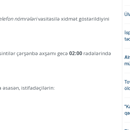
Ül
telefon nömrələri
vasitəsilə xidmət göstərildiyini
İs
təd
sintilər çərşənbə axşamı gecə
02:00
radələrində
Al
mü
To
sasən, istifadəçilərin:
öl
"K
qa