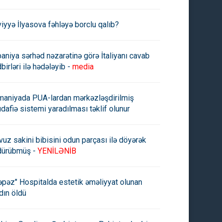
viyyə İlyasova fəhləyə borclu qalıb?
paniya sərhəd nəzarətinə görə İtaliyanı cavab
birləri ilə hədələyib -
media
maniyada PUA-lardan mərkəzləşdirilmiş
dafiə sistemi yaradılması təklif olunur
vuz sakini bibisini odun parçası ilə döyərək
dürübmüş -
YENİLƏNİB
əpəz" Hospitalda estetik əməliyyat olunan
dın öldü