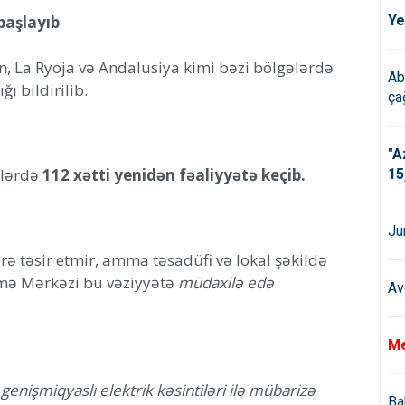
başlayıb
Ye
n, La Ryoja və Andalusiya kimi bəzi bölgələrdə
Ab
ğı bildirilib.
çağ
"A
ilərdə
112 xətti yenidən fəaliyyətə keçib.
15
Ju
ə təsir etmir, amma təsadüfi və lokal şəkildə
etmə Mərkəzi bu vəziyyətə
müdaxilə edə
Av
Me
enişmiqyaslı elektrik kəsintiləri ilə mübarizə
Ba