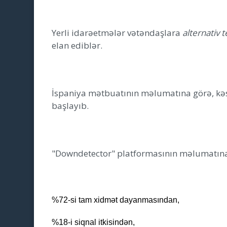
Yerli idarəetmələr vətəndaşlara
alternativ 
elan ediblər.
İspaniya mətbuatının məlumatına görə, kə
başlayıb.
"Downdetector" platformasının məlumatına ə
%72-si tam xidmət dayanmasından,
%18-i siqnal itkisindən,