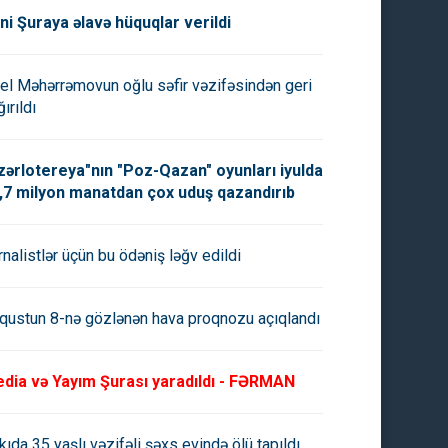
ni Şuraya əlavə hüquqlar verildi
el Məhərrəmovun oğlu səfir vəzifəsindən geri
ırıldı
zərlotereya"nın "Poz-Qazan" oyunları iyulda
,7 milyon manatdan çox uduş qazandırıb
rnalistlər üçün bu ödəniş ləğv edildi
qustun 8-nə gözlənən hava proqnozu açıqlandı
dia və Yayım Şurası yaradıldı - FƏRMAN
kıda 35 yaşlı vəzifəli şəxs evində ölü tapıldı