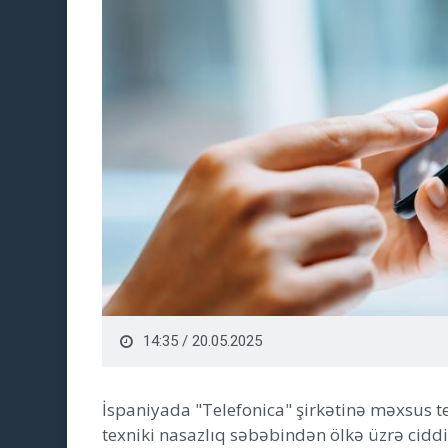
14:35 / 20.05.2025
İspaniyada "Telefonica" şirkətinə məxsus 
texniki nasazlıq səbəbindən ölkə üzrə ciddi