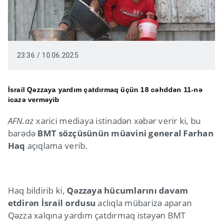
23:36 / 10.06.2025
İsrail Qəzzaya yardım çatdırmaq üçün 18 cəhddən 11-nə
icazə verməyib
AFN.az
xarici mediaya istinadən xəbər verir ki, bu
barədə
BMT sözçüsünün müavini general Farhan
Haq
açıqlama verib.
Haq bildirib ki,
Qəzzaya hücumlarını davam
etdirən İsrail ordusu
aclıqla mübarizə aparan
Qəzza xalqına yardım çatdırmaq istəyən BMT