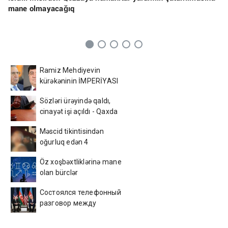
mane olmayacağıq
Ramiz Mehdiyevin
kürəkəninin İMPERİYASI
ÇÖKÜR - Bakının
Sözləri ürəyində qaldı,
mərkəzində yandırılan
cinayət işi açıldı - Qaxda
arxivlər və... - ŞOK
gənc oğlanın sevgi bəlası
DETALLAR
Məscid tikintisindən
oğurluq edən 4
azərbaycanlı tutuldu –
Öz xoşbəxtliklərinə mane
Foto
olan bürclər
Состоялся телефонный
разговор между
Президентом Ильхамом
Алиевым и