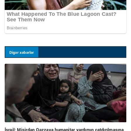
Digər xəbərlər
İsrail: Misirdən Qəzzaya humanitar yardımın çatdırılmasına