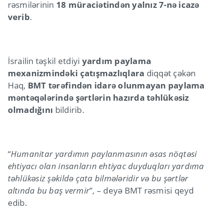
rəsmilərinin
18 müraciətindən yalnız 7-nə icazə
verib
.
İsrailin təşkil etdiyi
yardım paylama
mexanizmindəki çatışmazlıqlara
diqqət çəkən
Haq,
BMT tərəfindən idarə olunmayan paylama
məntəqələrində şərtlərin hazırda təhlükəsiz
olmadığını
bildirib.
“
Humanitar yardımın paylanmasının əsas nöqtəsi
ehtiyacı olan insanların ehtiyac duyduqları yardıma
təhlükəsiz şəkildə çata bilmələridir və bu şərtlər
altında bu baş vermir
”, – deyə BMT rəsmisi qeyd
edib.