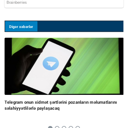
Digər xəbərlər
Telegram onun xidmət şərtlərini pozanların məlumatlarını
səlahiyyətlilərlə paylaşacaq