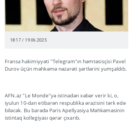
18:17 / 19.06.2025
Fransa hakimiyyəti "Telegram"ın həmtəsisçisi Pavel
Durov üçün məhkəmə nəzarəti şərtlərini yumşaldıb.
AFN.az "Le Monde"yə istinadən xəbər verir ki, o,
iyulun 10-dan etibarən respublika ərazisini tərk edə
biləcək. Bu barədə Paris Apellyasiya Məhkəməsinin
istintaq kollegiyası qərar çıxarıb.