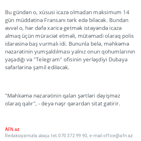
Bu gündən o, xüsusi icazə olmadan maksimum 14
gün müddətinə Fransanı tərk edə biləcək. Bundan
əvvəl o, hər dəfə xaricə getmək istəyəndə icazə
almaq üçün müraciət etməli, mütəmadi olaraq polis
idarəsinə baş vurmalı idi. Bununla belə, məhkəmə
nəzarətinin yumşaldılması yalnız onun qohumlarının
yaşadığı və "Telegram" ofisinin yerləşdiyi Dubaya
səfərlərinə şamil ediləcək.
"Məhkəmə nəzarətinin qalan şərtləri dəyişməz
olaraq qalır", - deyə nəşr qərardan sitat gətirir.
AFN.az
Redaksiyamızla əlaqə: tel; 070 372 99 90, e-mail office@afn.az