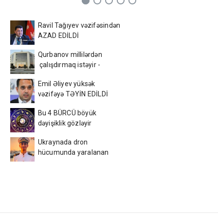
Ravil Tağıyev vəzifəsindən
AZAD EDİLDİ
Qurbanov millilərdən
çalışdırmaq istəyir -
AFFA-ya sənəd verdi
Emil Əliyev yüksək
vəzifəyə TƏYİN EDİLDİ
Bu 4 BÜRCÜ böyük
dəyişiklik gözləyir
Ukraynada dron
hücumunda yaralanan
azərbaycanlı tələbə
VƏFAT ETDİ