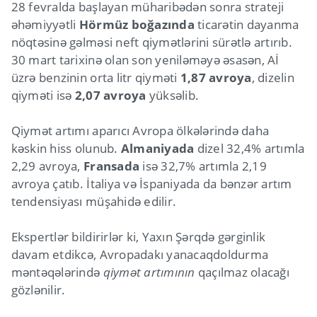
28 fevralda başlayan müharibədən sonra strateji
əhəmiyyətli
Hörmüz boğazında
ticarətin dayanma
nöqtəsinə gəlməsi neft qiymətlərini sürətlə artırıb.
30 mart tarixinə olan son yeniləməyə əsasən, Aİ
üzrə benzinin orta litr qiyməti
1,87 avroya
, dizelin
qiyməti isə
2,07 avroya
yüksəlib.
Qiymət artımı aparıcı Avropa ölkələrində daha
kəskin hiss olunub.
Almaniyada
dizel 32,4% artımla
2,29 avroya,
Fransada
isə 32,7% artımla 2,19
avroya çatıb. İtaliya və İspaniyada da bənzər artım
tendensiyası müşahidə edilir.
Ekspertlər bildirirlər ki, Yaxın Şərqdə gərginlik
davam etdikcə, Avropadakı yanacaqdoldurma
məntəqələrində
qiymət artımının
qaçılmaz olacağı
gözlənilir.