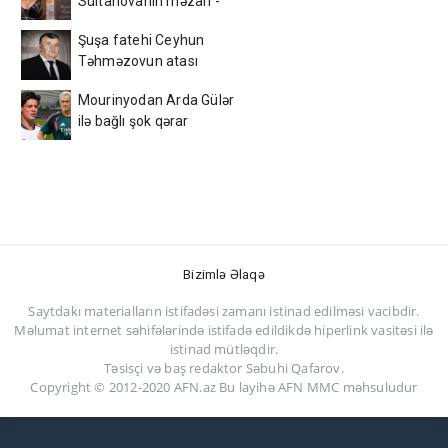
Sultanovanın məzarı -
VİDEO
Şuşa fatehi Ceyhun
Təhməzovun atası
dünyasını dəyişdi
Mourinyodan Arda Gülər
ilə bağlı şok qərar
Bizimlə Əlaqə
Saytdakı materialların istifadəsi zamanı istinad edilməsi vacibdir.
Məlumat internet səhifələrində istifadə edildikdə hiperlink vasitəsi ilə
istinad mütləqdir.
Təsisçi və baş redaktor Səbuhi Qafarov.
Copyright © 2012-2020 AFN.az Bu layihə AFN MMC məhsuludur