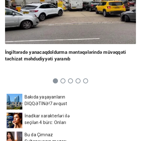
İngiltərədə yanacaqdoldurma məntəqələrində müvəqqəti
təchizat məhdudiyyəti yaranıb
Bakıda yaşayanların
DİQQƏTİNƏ!7 avqust
2026-cı il saat 00:00-dan
İnadkar xarakterləri ilə
etibarən...
seçilən 4 bürc: Onları
fikrindən döndərmək
Bu da Çimnaz
çətindir