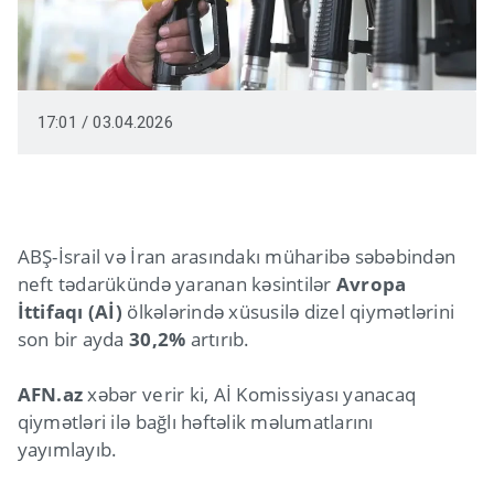
17:01 / 03.04.2026
ABŞ-İsrail və İran arasındakı müharibə səbəbindən
neft tədarükündə yaranan kəsintilər
Avropa
İttifaqı (Aİ)
ölkələrində xüsusilə dizel qiymətlərini
son bir ayda
30,2%
artırıb.
AFN.az
xəbər verir ki, Aİ Komissiyası yanacaq
qiymətləri ilə bağlı həftəlik məlumatlarını
yayımlayıb.