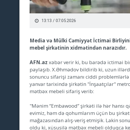
13:13 / 07.05.2026
Media və Mülki Cəmiyyət İctimai Birliy
mebel şirkətinin xidmətindən narazıdır.
AFN.az
xəbər verir ki, bu barədə ictimai 
paylaşıb. X.Əhmədov bildirib ki, uzun illər
sonuncu sifarişi zamanı ciddi problemlərlə qa
yanvar tarixində şirkətin "İnşaatçılar" met
mətbəx mebeli sifariş verib:
"Mənim “Embawood” şirkəti ilə hər hansı qə
evimiz, həm də qohumlarım üçün bu şirkəti
mağazasından alış-veriş etmişik. Lakin so
oldu ki, xüsusilə mətbəx mebeli olduqca key