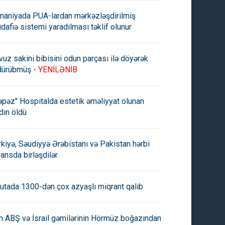
maniyada PUA-lardan mərkəzləşdirilmiş
dafiə sistemi yaradılması təklif olunur
vuz sakini bibisini odun parçası ilə döyərək
dürübmüş -
YENİLƏNİB
əpəz" Hospitalda estetik əməliyyat olunan
dın öldü
rkiyə, Səudiyyə Ərəbistanı və Pakistan hərbi
yansda birləşdilər
utada 1300-dən çox azyaşlı miqrant qalıb
an ABŞ və İsrail gəmilərinin Hörmüz boğazından