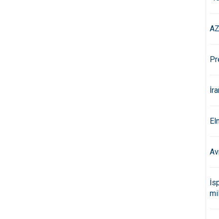
AZ
Pr
İr
El
Av
İs
mi