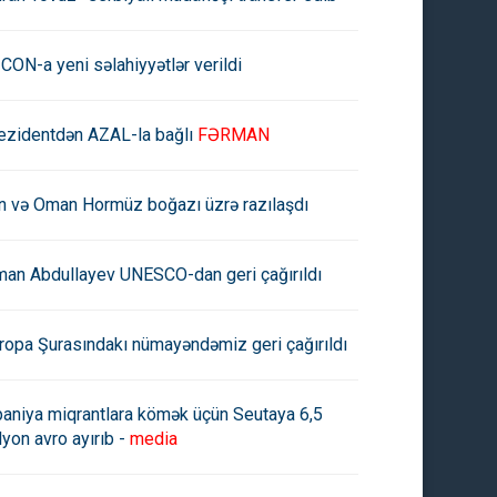
CON-a yeni səlahiyyətlər verildi
ezidentdən AZAL-la bağlı
FƏRMAN
an və Oman Hormüz boğazı üzrə razılaşdı
man Abdullayev UNESCO-dan geri çağırıldı
ropa Şurasındakı nümayəndəmiz geri çağırıldı
paniya miqrantlara kömək üçün Seutaya 6,5
lyon avro ayırıb -
media