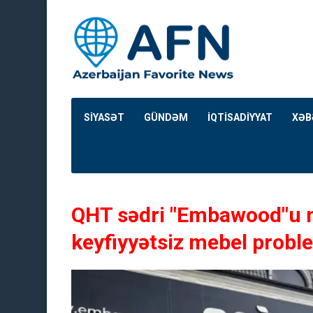
SİYASƏT
GÜNDƏM
İQTİSADİYYAT
XƏB
QHT sədri "Embawood"u m
keyfiyyətsiz mebel proble