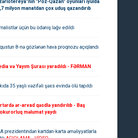
zərlotereya"nın "Poz-Qazan" oyunları iyulda
,7 milyon manatdan çox uduş qazandırıb
rnalistlər üçün bu ödəniş ləğv edildi
qustun 8-nə gözlənən hava proqnozu açıqlandı
dia və Yayım Şurası yaradıldı - FƏRMAN
kıda 35 yaşlı vəzifəli şəxs evində ölü tapıldı
rtərdə ər-arvad qəsdlə yandırılıb - Baş
okurorluq məlumat yaydı
A prezidentindən kartdan-karta əməliyyatlarla