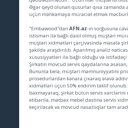
Əgər qeyd olunan qüsurlar qısa zamanda a
üçün məhkəməyə müraciət etmək məcburi
"Embawood"dan
AFN.az
-ın sorğusuna cava
istismarı ilə bağlı daxil olmuş müştəri mürac
müştəri xidmətləri çərçivəsində məsələ şirk
şəkildə araşdırılıb. Aparılmış analiz nəticə
xüsusiyyətləri ilə bağlı olduğu və istifadəç
Şirkətin mövcud servis qaydalarına əsasən, b
Bununla belə, müştəri məmnuniyyətini pri
prosedurlardan kənara çıxaraq əlavə addıml
xidmətləri üçün 50% endirim təklif olunub.
baxmayaraq, şirkət bütün servis xərclərini 
etibarilə, mətbəx mebel dəstinə servis xid
keçiriləcək və mövcud nasazlıqlar tam arad