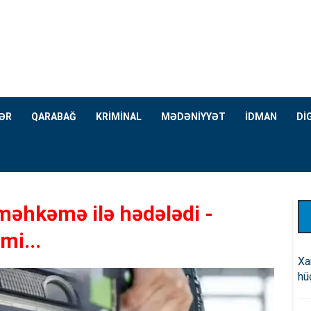
ƏR
QARABAĞ
KRİMİNAL
MƏDƏNİYYƏT
İDMAN
Dİ
əhkəmə ilə hədələdi -
mi...
Xa
hü