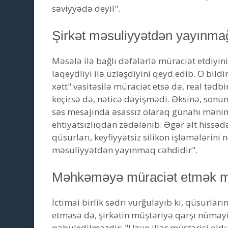
səviyyədə deyil".
Şirkət məsuliyyətdən yayınmağ
Məsələ ilə bağlı dəfələrlə müraciət etdiyi
laqeydliyi ilə üzləşdiyini qeyd edib. O bi
xətt" vasitəsilə müraciət etsə də, real təd
keçirsə də, nəticə dəyişmədi. Əksinə, son
səs mesajında əsassız olaraq günahı məni
ehtiyatsızlıqdan zədələnib. Əgər alt hissəd
qüsurları, keyfiyyətsiz silikon işləmələrini
məsuliyyətdən yayınmaq cəhdidir".
Məhkəməyə müraciət etmək m
İctimai birlik sədri vurğulayıb ki, qüsurla
etməsə də, şirkətin müştəriyə qarşı nümay
qəbuledilməzdir: "Uzun illər müştərisi old