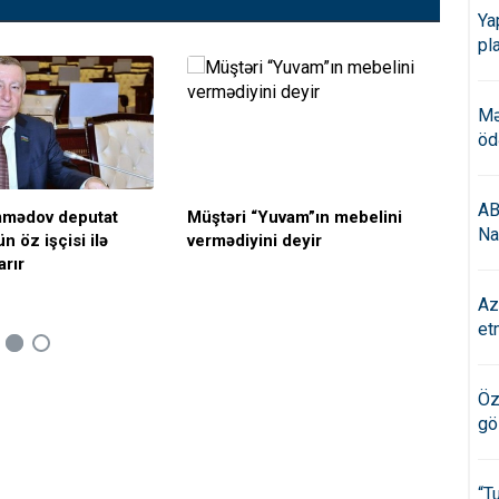
Ya
pl
Mə
öd
AB
mədov deputat
Müştəri “Yuvam”ın mebelini
Mə
Na
n öz işçisi ilə
vermədiyini deyir
old
rır
man
Az
et
Öz
gö
“T