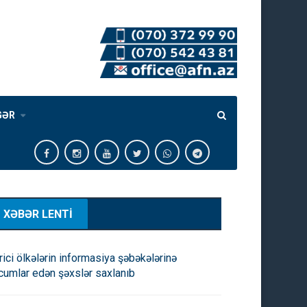
GƏR
XƏBƏR LENTİ
rici ölkələrin informasiya şəbəkələrinə
cumlar edən şəxslər saxlanıb