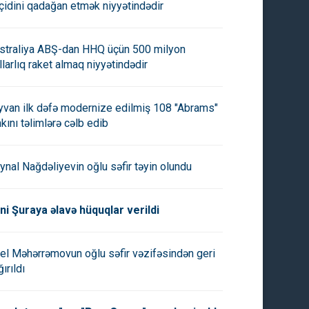
çidini qadağan etmək niyyətindədir
straliya ABŞ-dan HHQ üçün 500 milyon
llarlıq raket almaq niyyətindədir
yvan ilk dəfə modernize edilmiş 108 "Abrams"
nkını təlimlərə cəlb edib
ynal Nağdəliyevin oğlu səfir təyin olundu
ni Şuraya əlavə hüquqlar verildi
el Məhərrəmovun oğlu səfir vəzifəsindən geri
ırıldı