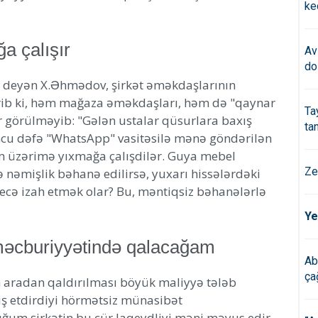
ke
a çalışır
Av
do
ni deyən X.Əhmədov, şirkət əməkdaşlarının
ldirib ki, həm mağaza əməkdaşları, həm də "qaynar
Ta
bir görülməyib: "Gələn ustalar qüsurlara baxış
ta
uncu dəfə "WhatsApp" vasitəsilə mənə göndərilən
m üzərimə yıxmağa çalışdilər. Guya mebel
Ze
ə nəmişlik bəhanə edilirsə, yuxarı hissələrdəki
 necə izah etmək olar? Bu, məntiqsiz bəhanələrlə
Ye
əcburiyyətində qalacağam
Ab
çağ
rın aradan qaldırılması böyük maliyyə tələb
iş etdirdiyi hörmətsiz münasibət
uğum şirkətin bu cür laqeydliyi məni məyus edir.