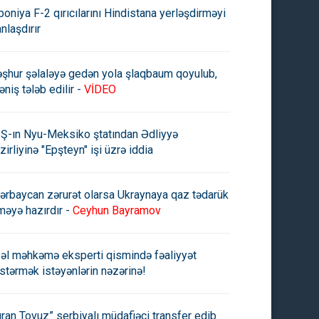
poniya F-2 qırıcılarını Hindistana yerləşdirməyi
anlaşdırır
şhur şəlaləyə gedən yola şlaqbaum qoyulub,
əniş tələb edilir -
VİDEO
Ş-ın Nyu-Meksiko ştatından Ədliyyə
şhur Məmmədova bağlı
DGK deputatın şirkəti
zirliyinə "Epşteyn" işi üzrə iddia
uğu deyilən şirkətə 138 min
"Embawood"u məhkəməyə verd
atlıq sifariş
ərbaycan zərurət olarsa Ukraynaya qaz tədarük
məyə hazırdır -
Ceyhun Bayramov
əl məhkəmə eksperti qismində fəaliyyət
stərmək istəyənlərin nəzərinə!
uran Tovuz” serbiyalı müdafiəçi transfer edib