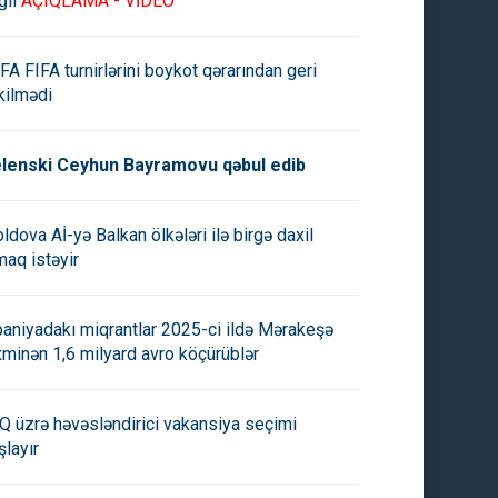
ğlı
AÇIQLAMA - VİDEO
FA FIFA turnirlərini boykot qərarından geri
kilmədi
lenski Ceyhun Bayramovu qəbul edib
ldova Aİ-yə Balkan ölkələri ilə birgə daxil
maq istəyir
paniyadakı miqrantlar 2025-ci ildə Mərakeşə
xminən 1,6 milyard avro köçürüblər
Q üzrə həvəsləndirici vakansiya seçimi
şlayır