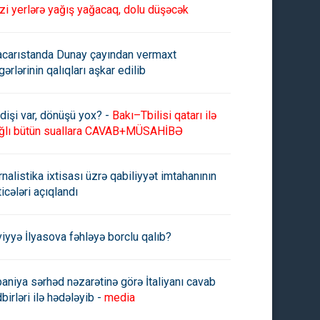
zi yerlərə yağış yağacaq, dolu düşəcək
carıstanda Dunay çayından vermaxt
gərlərinin qalıqları aşkar edilib
dişi var, dönüşü yox? -
Bakı–Tbilisi qatarı ilə
ğlı bütün suallara CAVAB+MÜSAHİBƏ
rnalistika ixtisası üzrə qabiliyyət imtahanının
ticələri açıqlandı
viyyə İlyasova fəhləyə borclu qalıb?
paniya sərhəd nəzarətinə görə İtaliyanı cavab
birləri ilə hədələyib -
media