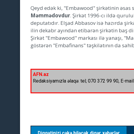
Qeyd edək ki, "Embawood" şirkətinin əsas sa
Məmmədovdur
. Şirkət 1996-cı ildə qur
deputatıdır. Elşad Abbasov isə hazırda şirk
ilin dekabr ayından etibarən şirkətin baş d
Şirkət "Embawood" markası ilə yanaşı, "Mad
göstərən "Embafinans" təşkilatının da sahib
AFN.az
Redaksiyamızla əlaqə: tel; 070 372 99 90, E-mail
Diqqətinizi çəkə biləcək digər xəbərlər