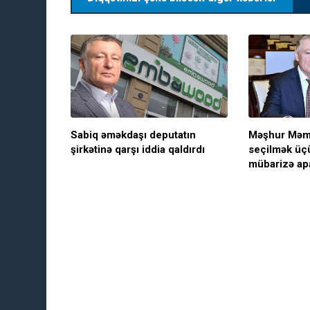
Sabiq əməkdaşı deputatın
Məşhur Məm
şirkətinə qarşı iddia qaldırdı
seçilmək üçü
mübarizə apa