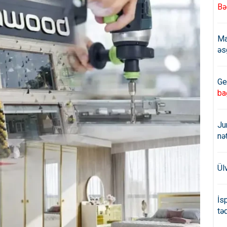
Bə
Ma
əs
Ge
ba
Ju
nə
Ül
İs
təd