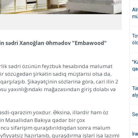
Al
mü
To
inin sədri Xanoğlan Əhmədov "Embawood"
öl
"K
birlik sədri özünün feyzbuk hesabında məlumat
qa
dir sözügedən şirkətin sadiq müştərisi olsa da,
rşılaşıb. Şikayətçinin sözlərinə görə, cari ilin 2
Tü
rosu yaxınlığındakı mağazasından giriş dolabı və
al
sdi-qərəzim yoxdur. Əksinə, illərdir həm öz
Se
n Masallıdan Bakıya qədər bir çox
nuncu sifarişim quraşdırıldıqdan sonra məlum
İr
fiyyətsiz hazırlanıb, quraşdırma işləri isə lazımi