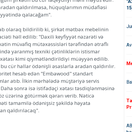
"A
radan qaldırılmasa, hüquqlarımın müdafiəsi
15
yyətində qalacağam".
Ju
b olaraq bildirilib ki, şirkət mətbəx mebelinin
iəti həll edilib: "Daxili keyfiyyət nəzarəti və
ətin müvafiq mütəxəssisləri tərəfindən ətraflı
Av
sində yaranmış texniki çətinliklərin istismar
i xətası kimi qiymətləndirildiyi müəyyən edilib.
Me
u cür hallar ödənişli əsaslarla aradan qaldırılır.
oritet hesab edən "Embawood" standart
ar atıb. İlkin mərhələdə müştəriyə servis
Ba
 Daha sonra isə istifadəçi xətası təsdiqlənməsinə
öz üzərinə götürmək qərarı verib. Nəticə
Tə
məti tamamilə ödənişsiz şəkildə həyata
Pr
an qaldırılacaq".
AB