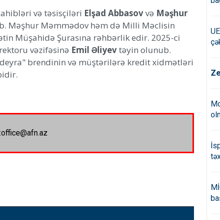
ba
hibləri və təsisçiləri
Elşad Abbasov
və
Məşhur
ulub. Məşhur Məmmədov həm də Milli Məclisin
UE
ətin Müşahidə Şurasına rəhbərlik edir. 2025-ci
çə
irektoru vəzifəsinə
Emil Əliyev
təyin olunub.
eyra" brendinin və müştərilərə kredit xidmətləri
Ze
idir.
Mo
ol
:office@afn.az
İs
tə
Mİ
ba