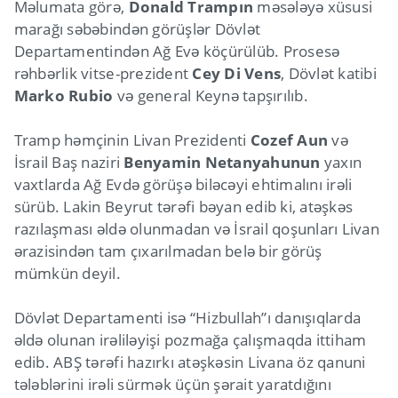
Məlumata görə,
Donald Trampın
məsələyə xüsusi
marağı səbəbindən görüşlər Dövlət
Departamentindən Ağ Evə köçürülüb. Prosesə
rəhbərlik vitse-prezident
Cey Di Vens
, Dövlət katibi
Marko Rubio
və general Keynə tapşırılıb.
Tramp həmçinin Livan Prezidenti
Cozef Aun
və
İsrail Baş naziri
Benyamin Netanyahunun
yaxın
vaxtlarda Ağ Evdə görüşə biləcəyi ehtimalını irəli
sürüb. Lakin Beyrut tərəfi bəyan edib ki, atəşkəs
razılaşması əldə olunmadan və İsrail qoşunları Livan
ərazisindən tam çıxarılmadan belə bir görüş
mümkün deyil.
Dövlət Departamenti isə “Hizbullah”ı danışıqlarda
əldə olunan irəliləyişi pozmağa çalışmaqda ittiham
edib. ABŞ tərəfi hazırkı atəşkəsin Livana öz qanuni
tələblərini irəli sürmək üçün şərait yaratdığını