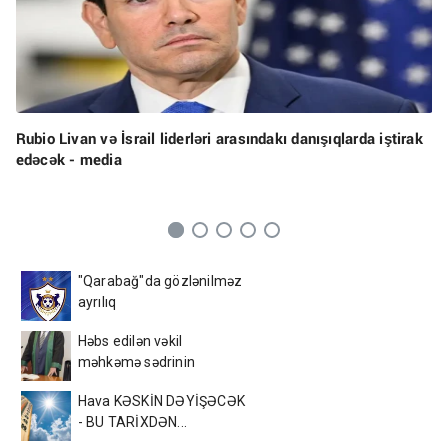
Rubio Livan və İsrail liderləri arasındakı danışıqlarda iştirak
edəcək - media
"Qarabağ"da gözlənilməz
ayrılıq
Həbs edilən vəkil
məhkəmə sədrinin
qayınıdır
Hava KƏSKİN DƏYİŞƏCƏK
- BU TARİXDƏN...