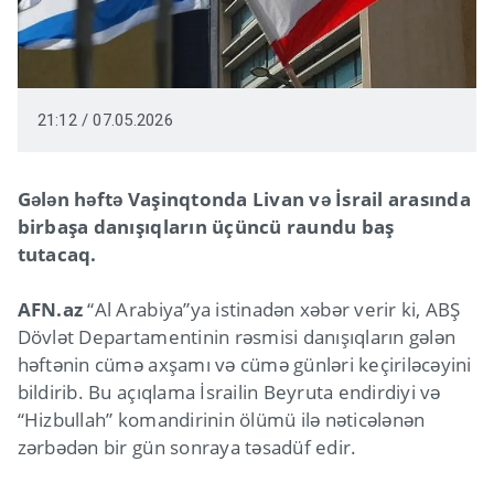
21:12 / 07.05.2026
Gələn həftə Vaşinqtonda Livan və İsrail arasında
birbaşa danışıqların üçüncü raundu baş
tutacaq.
AFN.az
“Al Arabiya”ya istinadən xəbər verir ki, ABŞ
Dövlət Departamentinin rəsmisi danışıqların gələn
həftənin cümə axşamı və cümə günləri keçiriləcəyini
bildirib. Bu açıqlama İsrailin Beyruta endirdiyi və
“Hizbullah” komandirinin ölümü ilə nəticələnən
zərbədən bir gün sonraya təsadüf edir.