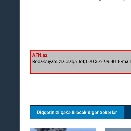
AFN.az
Redaksiyamızla əlaqə: tel; 070 372 99 90, E-mail
Diqqətinizi çəkə biləcək digər xəbərlər