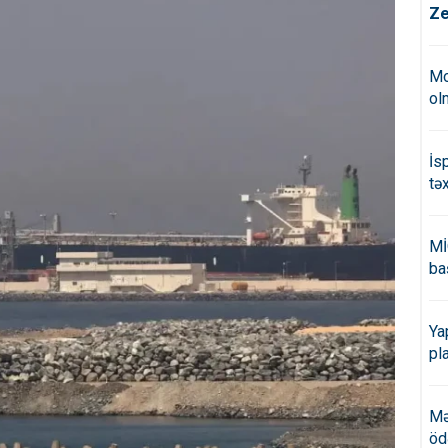
Ze
Mo
ol
İs
tə
Mİ
ba
Ya
pl
Mə
öd