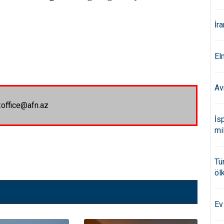
İr
El
Av
:office@afn.az
İs
mi
Tü
öl
Ev