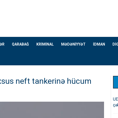
ƏR
QARABAĞ
KRİMİNAL
MƏDƏNİYYƏT
İDMAN
Dİ
xsus neft tankerinə hücum
UE
çə