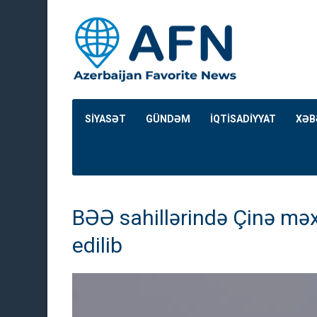
SİYASƏT
GÜNDƏM
İQTİSADİYYAT
XƏB
BƏƏ sahillərində Çinə mə
edilib