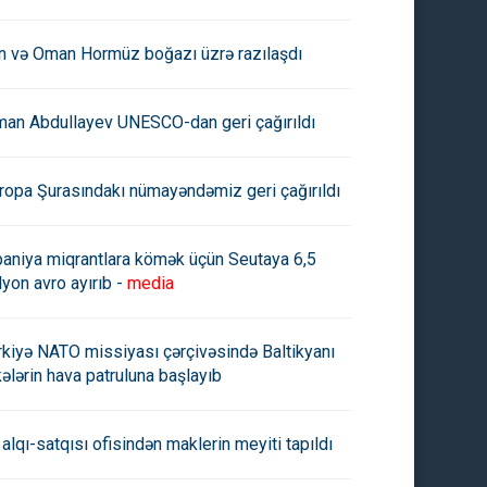
an və Oman Hormüz boğazı üzrə razılaşdı
man Abdullayev UNESCO-dan geri çağırıldı
ropa Şurasındakı nümayəndəmiz geri çağırıldı
paniya miqrantlara kömək üçün Seutaya 6,5
lyon avro ayırıb -
media
rkiyə NATO missiyası çərçivəsində Baltikyanı
kələrin hava patruluna başlayıb
 alqı-satqısı ofisindən maklerin meyiti tapıldı