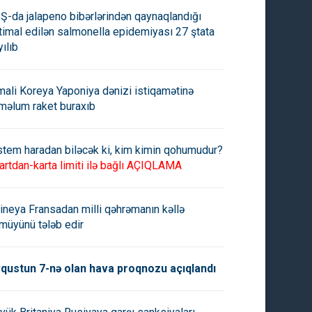
Ş-da jalapeno bibərlərindən qaynaqlandığı
timal edilən salmonella epidemiyası 27 ştata
yılıb
mali Koreya Yaponiya dənizi istiqamətinə
rmüz boğazında Hindistanın
ABŞ: SEPAH Hörmüz boğazın
məlum raket buraxıb
gəmisi mühasirədə qalıb
Panama bayraqlı neft tankerin
ələ keçirib
stem haradan biləcək ki, kim kimin qohumudur?
artdan-karta limiti ilə bağlı AÇIQLAMA
ineya Fransadan milli qəhrəmanın kəllə
müyünü tələb edir
qustun 7-nə olan hava proqnozu açıqlandı