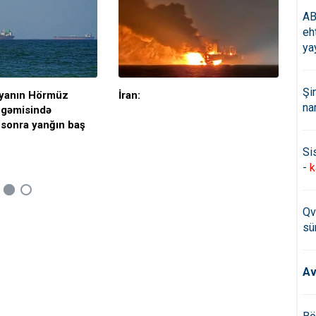
AB
eh
ya
Şi
yanın Hörmüz
İran:
Hö
na
 gəmisində
37 
 sonra yanğın baş
Si
-
k
Qv
sü
Av