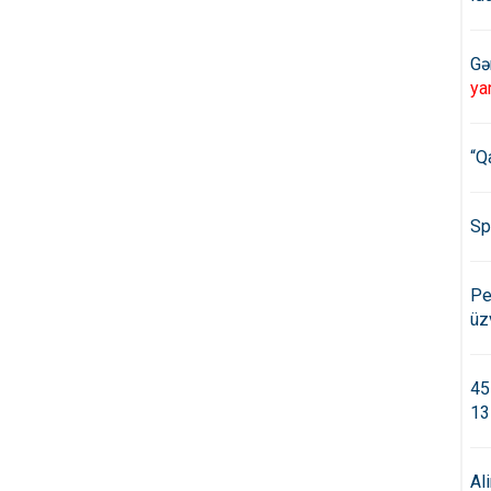
Gə
ya
“Q
Sp
Pe
üz
45
13
Al