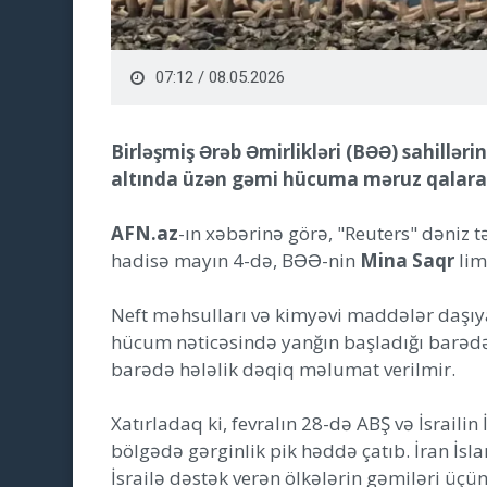
07:12 / 08.05.2026
Birləşmiş Ərəb Əmirlikləri (BƏƏ) sahillər
altında üzən gəmi hücuma məruz qalara
AFN.az
-ın xəbərinə görə, "Reuters" dəniz t
hadisə mayın 4-də, BƏƏ-nin
Mina Saqr
lim
Neft məhsulları və kimyəvi maddələr daşı
hücum nəticəsində yanğın başladığı barədə
barədə hələlik dəqiq məlumat verilmir.
Xatırladaq ki, fevralın 28-də ABŞ və İsrail
bölgədə gərginlik pik həddə çatıb. İran İsl
İsrailə dəstək verən ölkələrin gəmiləri üçü