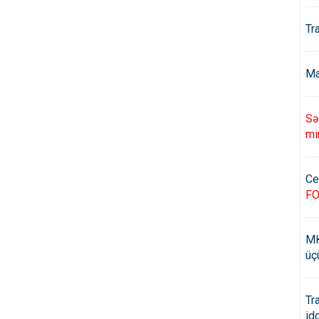
Tr
Ma
Sə
mi
Ce
F
MK
üç
Tr
id