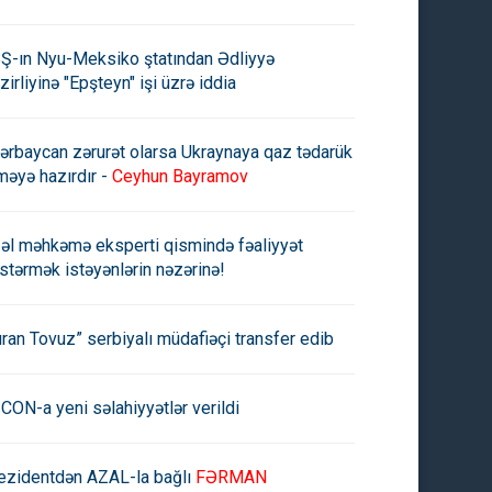
Ş-ın Nyu-Meksiko ştatından Ədliyyə
zirliyinə "Epşteyn" işi üzrə iddia
ərbaycan zərurət olarsa Ukraynaya qaz tədarük
məyə hazırdır -
Ceyhun Bayramov
əl məhkəmə eksperti qismində fəaliyyət
stərmək istəyənlərin nəzərinə!
uran Tovuz” serbiyalı müdafiəçi transfer edib
CON-a yeni səlahiyyətlər verildi
ezidentdən AZAL-la bağlı
FƏRMAN