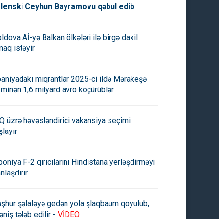
lenski Ceyhun Bayramovu qəbul edib
ldova Aİ-yə Balkan ölkələri ilə birgə daxil
maq istəyir
paniyadakı miqrantlar 2025-ci ildə Mərakeşə
xminən 1,6 milyard avro köçürüblər
Q üzrə həvəsləndirici vakansiya seçimi
şlayır
poniya F-2 qırıcılarını Hindistana yerləşdirməyi
anlaşdırır
şhur şəlaləyə gedən yola şlaqbaum qoyulub,
əniş tələb edilir -
VİDEO