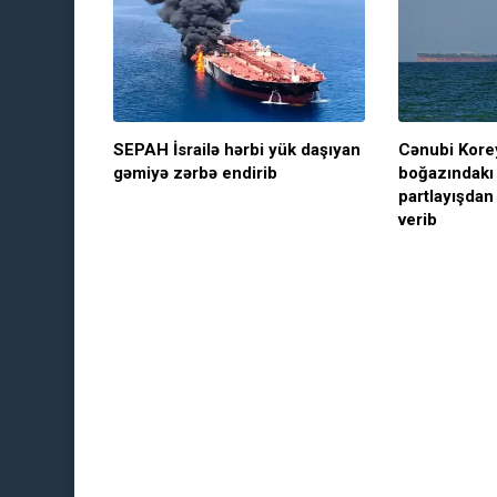
SEPAH İsrailə hərbi yük daşıyan
Cənubi Kore
gəmiyə zərbə endirib
boğazındakı
partlayışdan
verib