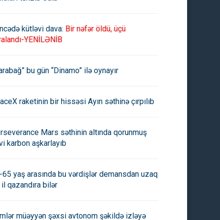
ncədə kütləvi dava:
Bir nəfər öldü, üçü
ralandı-YENİLƏNİB
arabağ” bu gün “Dinamo” ilə oynayır
aceX raketinin bir hissəsi Ayın səthinə çırpılıb
rseverance Mars səthinin altında qorunmuş
vi karbon aşkarlayıb
-65 yaş arasında bu vərdişlər demansdan uzaq
 il qazandıra bilər
imlər müəyyən şəxsi avtonom şəkildə izləyə