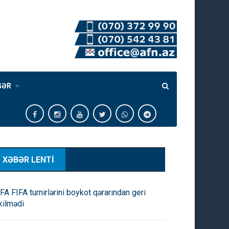
GƏR
XƏBƏR LENTİ
FA FIFA turnirlərini boykot qərarından geri
kilmədi