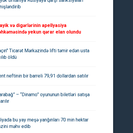
yük Britaniya Rusiyaya qarşı sanksiyaları
nişləndirib
ayik və digərlərinin apellyasiya
hkəməsində yekun qərar elan olundu
açın" Ticarət Mərkəzində lifti təmir edən usta
ılıb öldü
ent neftinin bir barreli 79,91 dollardan satılır
arabağ” – “Dinamo” oyununun biletləri satışa
arılır
aliyada bu yay meşə yanğınları 70 min hektar
azini məhv edib