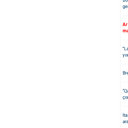
Bö
ge
Ar
mə
"L
yıx
Br
“Q
çıx
İt
ər