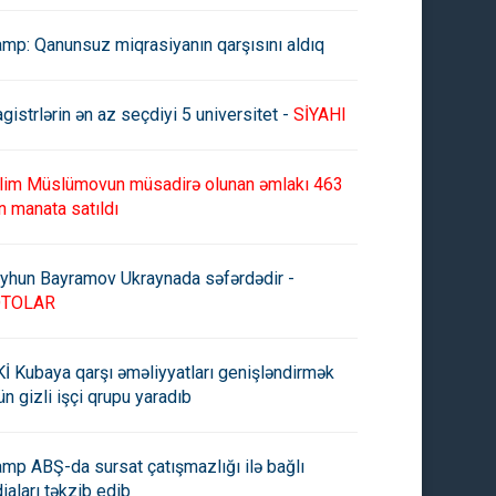
amp: Qanunsuz miqrasiyanın qarşısını aldıq
gistrlərin ən az seçdiyi 5 universitet -
SİYAHI
lim Müslümovun müsadirə olunan əmlakı 463
n manata satıldı
yhun Bayramov Ukraynada səfərdədir -
OTOLAR
İ Kubaya qarşı əməliyyatları genişləndirmək
ün gizli işçi qrupu yaradıb
amp ABŞ-da sursat çatışmazlığı ilə bağlı
diaları təkzib edib